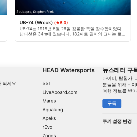
Scubapro, Stephen Frink
UB-74 (Wreck)
(★5.0)
UB-74는 1918년 5월 26일 침몰한 독일 잠수함이었다.
월
난파선은 34m에 있습니다. 182피트 길이의 그녀는 로나
(Lorna)라는 무장 한 요트에서 깊이 충전하여 침몰했습
으
니다. 파도가 허락할 때 다이빙을 할 수 있는 훌륭한 난파
data from different sources
선.
십
HEAD Watersports
뉴스레터 구
다이버, 탐험가,
 되세요
SSI
분들을 위해 – 이
여행 정보를 받
LiveAboard.com
Mares
구독
Aqualung
Apeks
쿠키 설정 변경
rEvo
Zoggs