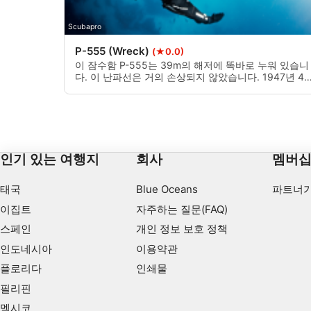
Use profiles to select personalised content
Scubapro
Measure advertising performance
P-555 (Wreck)
(★0.0)
이 잠수함 P-555는 39m의 해저에 똑바로 누워 있습니
Measure content performance
다. 이 난파선은 거의 손상되지 않았습니다. 1947년 4
28일 침몰했다. 4x21in 활 어뢰 튜브와 3in AA 건을 갖
춘 이 다이빙은 깊은 범위 또는 확장 범위 다이버 특선 
Understand audiences through statistics or combinations of 
로 잠수함 애호가에게 훌륭한 다이빙입니다.
Develop and improve services
인기 있는 여행지
회사
멤버
Use limited data to select content
IAB 특별 기능:
태국
Blue Oceans
파트너가
Use precise geolocation data
이집트
자주하는 질문(FAQ)
스페인
개인 정보 보호 정책
Identify devices based on information actively requested
인도네시아
이용약관
비IAB 처리 목적:
플로리다
인쇄물
필요한
필리핀
멕시코
공연