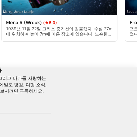
Mares, Janez Kranjc
Scuba
Elena R (Wreck)
Fr
(★5.0)
1939년 11월 22일 그리스 증기선이 침몰했다. 수심 27m
프로
에 위치하며 높이 7m에 이은 장소에 있습니다. 느슨한
었다
모래 자갈과 강한 조류로 둘러싸여 있습니다. 올바른 다
지만
이빙 시간을 얻기 위해주의하십시오.
합
독
 그리고 바다를 사랑하는
메일로 영감, 여행 소식,
아보시려면 구독하세요.