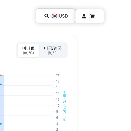
USD
미터법
미국/영국
(m, °C)
(ft, °F)