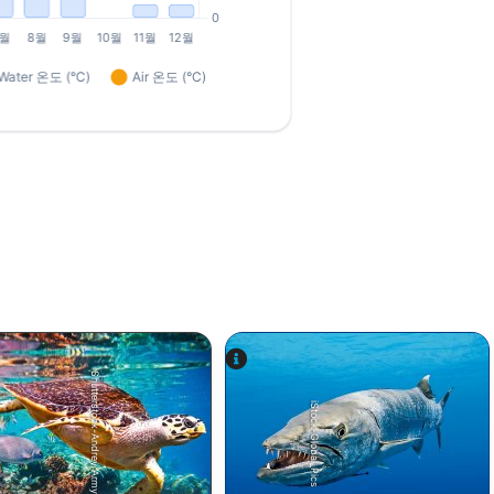
Shutterstock-Andrey Armyagov
iStock-Global_Pics