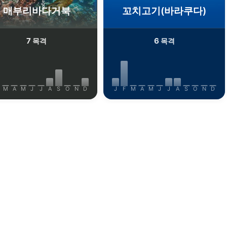
매부리바다거북
꼬치고기(바라쿠다)
7
6
목격
목격
M
A
M
J
J
A
S
O
N
D
J
F
M
A
M
J
J
A
S
O
N
D