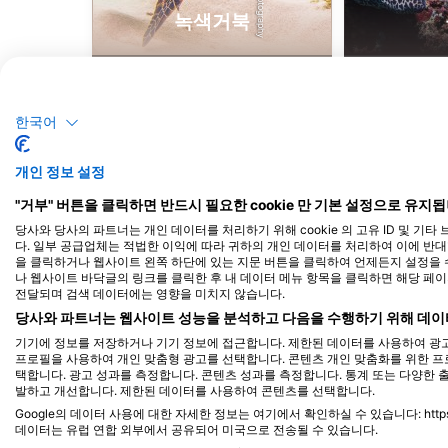
녹색거북
10
목격
한국어
개인 정보 설정
J
F
M
A
M
J
J
A
S
O
N
D
J
F
M
A
M
"거부" 버튼을 클릭하면 반드시 필요한 cookie 만 기본 설정으로 유지됩
당사와 당사의 파트너는 개인 데이터를 처리하기 위해 cookie 의 고유 ID 및 기
다. 일부 공급업체는 적법한 이익에 따라 귀하의 개인 데이터를 처리하여 이에 반대할 
을 클릭하거나 웹사이트 왼쪽 하단에 있는 지문 버튼을 클릭하여 언제든지 설정을 수
나 웹사이트 바닥글의 링크를 클릭한 후 내 데이터 메뉴 항목을 클릭하면 해당 페
전달되며 검색 데이터에는 영향을 미치지 않습니다.
당사와 파트너는 웹사이트 성능을 분석하고 다음을 수행하기 위해 데이
기기에 정보를 저장하거나 기기 정보에 접근합니다. 제한된 데이터를 사용하여 광고
이 다이빙 장소를 이용하는 다이빙 센터
프로필을 사용하여 개인 맞춤형 광고를 선택합니다. 콘텐츠 개인 맞춤화를 위한 프
택합니다. 광고 성과를 측정합니다. 콘텐츠 성과를 측정합니다. 통계 또는 다양한 
발하고 개선합니다. 제한된 데이터를 사용하여 콘텐츠를 선택합니다.
Google의 데이터 사용에 대한 자세한 정보는 여기에서 확인하실 수 있습니다: https://busin
데이터는 유럽 연합 외부에서 공유되어 미국으로 전송될 수 있습니다.