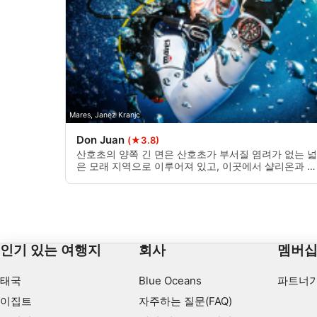
Develop and improve services
Use limited data to select content
IAB 특별 기능:
Use precise geolocation data
Mares, Janez Kranjc
Identify devices based on information actively requested
Don Juan
(★3.8)
비IAB 처리 목적:
산호초의 양쪽 긴 면은 산호초가 부서질 염려가 없는 넓
은 모래 지역으로 이루어져 있고, 이곳에서 샬리온과 생
필요한
동감 넘치는 산호초의 장관을 볼 수 있기 때문에 초보자
나 아직 다이빙에 자신 없는 다이버들에게 완벽한 장소
공연
입니다.
기능의
인기 있는 여행지
회사
멤버
광고하는
태국
Blue Oceans
파트너가
이집트
자주하는 질문(FAQ)