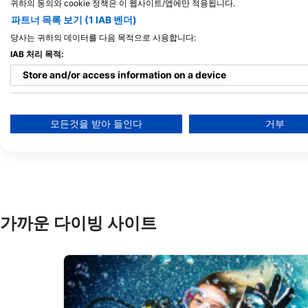
귀하의 동의와 cookie 정책은 이 웹사이트/앱에만 적용됩니다.
파트너 목록 보기 (1 IAB 벤더)
당사는 귀하의 데이터를 다음 목적으로 사용합니다:
IAB 처리 목적:
Store and/or access information on a device
Use limited data to select advertising
Diving Coiba
Calle principale, en frente de la iglesia,
모든것을 받아 들인다
거부
00000 Santa Catalina, 파나마
Create profiles for personalised advertising
Use profiles to select personalised advertising
Create profiles to personalise content
Use profiles to select personalised content
가까운 다이빙 사이트
Measure advertising performance
Measure content performance
Understand audiences through statistics or combinations of 