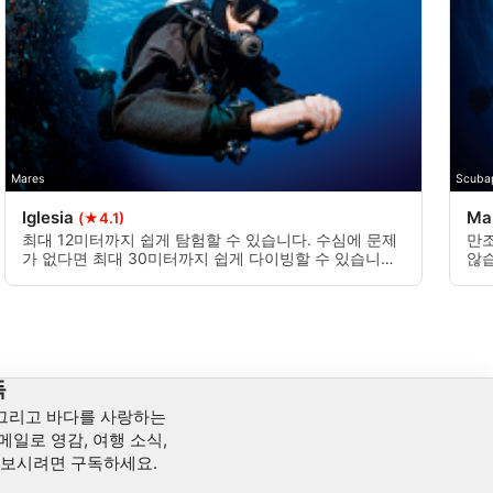
Mares
Scubap
Iglesia
Mal
(★4.1)
최대 12미터까지 쉽게 탐험할 수 있습니다. 수심에 문제
만조
가 없다면 최대 30미터까지 쉽게 다이빙할 수 있습니다.
않습
산호초는 모래 지역으로 연결된 수많은 개별 암석으로
수심
구성되어 있기 때문에 이 다이빙을 할 수 있는 무한한 가
삼각
능성이 있습니다. 얕은 수심과 깊은 수심에서 모두 가능
다이
합니다.
독
 그리고 바다를 사랑하는
메일로 영감, 여행 소식,
아보시려면 구독하세요.