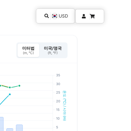
USD
미터법
미국/영국
(m, °C)
(ft, °F)