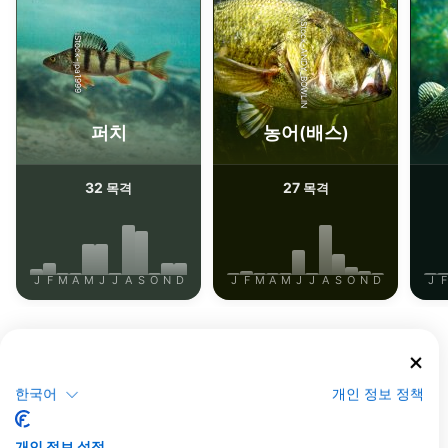
iStock-ANDY_BOWLIN
iStock-jpa1999
퍼치
농어(배스)
32
27
목격
목격
J
F
M
A
M
J
J
A
S
O
N
D
J
F
M
A
M
J
J
A
S
O
N
D
J
F
이 다이빙 장소를 이용하는 다이빙 센터
한국어
개인 정보 정책
Dive Center Thunersee
Hübelistrasse 1, 3652 Hilterfingen,
Funny Diving GmbH,
스위스
개인 정보 설정
Tauchcontainer.ch