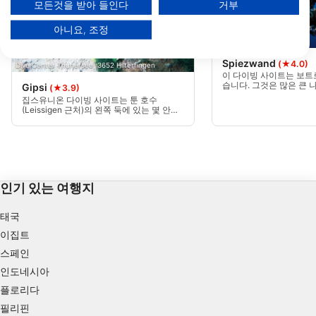
모든것을 받아 들인다
거부
파트너 목록 보기 (1 IAB 벤더)
아니요, 조정
당사는 귀하의 데이터를 다음 목적으로 사용합니다:
Mares
IAB 처리 목적:
Spiezwand
(★4.0)
Dive Center Thunersee, 3652 Hilterfingen
Store and/or access information on a device
이 다이빙 사이트는 보트로
습니다. 그것은 많은 큰 
Gipsi
(★3.9)
운 벽으로 다이버를 사로
Use limited data to select advertising
집스유니온 다이빙 사이트는 툰 호수
때문에, 이것은 좋은 겨
(Leissigen 근처)의 왼쪽 둑에 있는 몇 안되
니다.
는 장소 중 하나입니다. 다리 아래 의 지붕이
Create profiles for personalised advertising
있는 주차는 장비의 건조 준비를 할 수 있습
니다. 사다리를 통해 쉽게 접근할 수 있습니
다. 툰뿐만 아니라 인터라켄 방향으로 다이
Use profiles to select personalised
빙이 가능합니다.
advertising
인기 있는 여행지
Create profiles to personalise content
태국
Use profiles to select personalised content
이집트
스페인
Measure advertising performance
인도네시아
Measure content performance
플로리다
필리핀
Understand audiences through statistics or