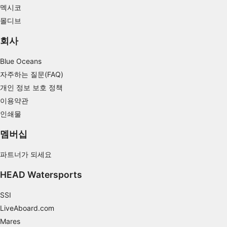
combinations of data from different sources
멕시코
몰디브
Develop and improve services
회사
Use limited data to select content
Blue Oceans
IAB 특별 기능:
자주하는 질문(FAQ)
Use precise geolocation data
개인 정보 보호 정책
이용약관
Identify devices based on information
actively requested
인쇄물
비IAB 처리 목적:
멤버십
필요한
파트너가 되세요
공연
HEAD Watersports
기능의
SSI
광고하는
LiveAboard.com
Mares