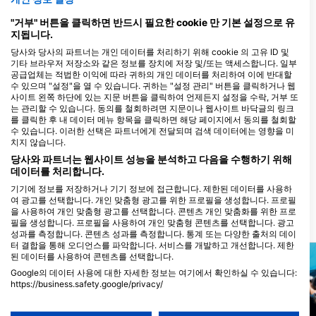
Bahnhofstrasse 4, 4142
Muenchenstein, 스위스
"거부" 버튼을 클릭하면 반드시 필요한 cookie 만 기본 설정으로 유
지됩니다.
당사와 당사의 파트너는 개인 데이터를 처리하기 위해 cookie 의 고유 ID 및
기타 브라우저 저장소와 같은 정보를 장치에 저장 및/또는 액세스합니다. 일부
DC-Deepwater, Ralph Thomann / Richard Studer
공급업체는 적법한 이익에 따라 귀하의 개인 데이터를 처리하여 이에 반대할
Mühlemattstr. 29, 3178
수 있으며 "설정"을 열 수 있습니다. 귀하는 "설정 관리" 버튼을 클릭하거나 웹
Bösingen, 스위스
사이트 왼쪽 하단에 있는 지문 버튼을 클릭하여 언제든지 설정을 수락, 거부 또
는 관리할 수 있습니다. 동의를 철회하려면 지문이나 웹사이트 바닥글의 링크
Nemo Tauchsport KLG
를 클릭한 후 내 데이터 메뉴 항목을 클릭하면 해당 페이지에서 동의를 철회할
Stationsweg 7, 3627
수 있습니다. 이러한 선택은 파트너에게 전달되며 검색 데이터에는 영향을 미
Heimberg, 스위스
치지 않습니다.
당사와 파트너는 웹사이트 성능을 분석하고 다음을 수행하기 위해
TSK Zürich
데이터를 처리합니다.
Stauffacherquai 54, 8004
Zürich, 스위스
기기에 정보를 저장하거나 기기 정보에 접근합니다. 제한된 데이터를 사용하
여 광고를 선택합니다. 개인 맞춤형 광고를 위한 프로필을 생성합니다. 프로필
을 사용하여 개인 맞춤형 광고를 선택합니다. 콘텐츠 개인 맞춤화를 위한 프로
필을 생성합니다. 프로필을 사용하여 개인 맞춤형 콘텐츠를 선택합니다. 광고
가까운 다이빙 사이트
성과를 측정합니다. 콘텐츠 성과를 측정합니다. 통계 또는 다양한 출처의 데이
터 결합을 통해 오디언스를 파악합니다. 서비스를 개발하고 개선합니다. 제한
된 데이터를 사용하여 콘텐츠를 선택합니다.
Google의 데이터 사용에 대한 자세한 정보는 여기에서 확인하실 수 있습니다:
https://business.safety.google/privacy/
데이터는 유럽 연합 외부에서 공유되어 미국으로 전송될 수 있습니다.
귀하의 동의와 cookie 정책은 이 웹사이트/앱에만 적용됩니다.