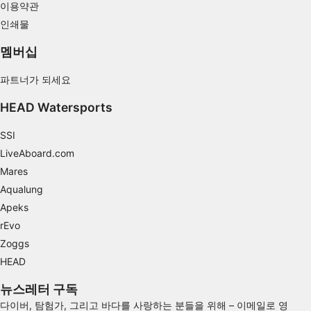
Use profiles to select personalised content
이용약관
인쇄물
Measure advertising performance
멤버십
Measure content performance
파트너가 되세요
Understand audiences through statistics or
combinations of data from different sources
HEAD Watersports
Develop and improve services
SSI
LiveAboard.com
Use limited data to select content
Mares
IAB 특별 기능:
Aqualung
Use precise geolocation data
Apeks
rEvo
Identify devices based on information
actively requested
Zoggs
HEAD
비IAB 처리 목적:
필요한
뉴스레터 구독
다이버, 탐험가, 그리고 바다를 사랑하는 분들을 위해 – 이메일로 영