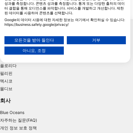
성과를 측정합니다. 콘텐츠 성과를 측정합니다. 통계 또는 다양한 출처의 데이
터 결합을 통해 오디언스를 파악합니다. 서비스를 개발하고 개선합니다. 제한
된 데이터를 사용하여 콘텐츠를 선택합니다.
Google의 데이터 사용에 대한 자세한 정보는 여기에서 확인하실 수 있습니다:
인기 있는 여행지
https://business.safety.google/privacy/
데이터는 유럽 연합 외부에서 공유되어 미국으로 전송될 수 있습니다.
태국
귀하의 동의와 cookie 정책은 이 웹사이트/앱에만 적용됩니다.
모든것을 받아 들인다
거부
이집트
파트너 목록 보기 (1 IAB 벤더)
스페인
아니요, 조정
당사는 귀하의 데이터를 다음 목적으로 사용합니다:
인도네시아
IAB 처리 목적:
플로리다
Store and/or access information on a device
필리핀
Use limited data to select advertising
멕시코
몰디브
Create profiles for personalised advertising
회사
Use profiles to select personalised
advertising
Blue Oceans
자주하는 질문(FAQ)
Create profiles to personalise content
개인 정보 보호 정책