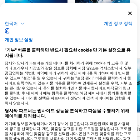
MP-Diving
Enker Freedive Education,
Enker Freedive Specialists
Marconistraat 9b, 2181AK Hillegom,
한국어
개인 정보 정책
네덜란드
Huygenswende 10, 2182 PH
Hillegom, 네덜란드
개인 정보 설정
"거부" 버튼을 클릭하면 반드시 필요한 cookie 만 기본 설정으로 유
가까운 다이빙 사이트
지됩니다.
당사와 당사의 파트너는 개인 데이터를 처리하기 위해 cookie 의 고유 ID 및
기타 브라우저 저장소와 같은 정보를 장치에 저장 및/또는 액세스합니다. 일부
공급업체는 적법한 이익에 따라 귀하의 개인 데이터를 처리하여 이에 반대할
수 있으며 "설정"을 열 수 있습니다. 귀하는 "설정 관리" 버튼을 클릭하거나 웹
사이트 왼쪽 하단에 있는 지문 버튼을 클릭하여 언제든지 설정을 수락, 거부 또
는 관리할 수 있습니다. 동의를 철회하려면 지문이나 웹사이트 바닥글의 링크
를 클릭한 후 내 데이터 메뉴 항목을 클릭하면 해당 페이지에서 동의를 철회할
수 있습니다. 이러한 선택은 파트너에게 전달되며 검색 데이터에는 영향을 미
치지 않습니다.
Aqualung
Aqualung
당사와 파트너는 웹사이트 성능을 분석하고 다음을 수행하기 위해
데이터를 처리합니다.
Rif010
Boothelling
(★0.0)
(★3.4)
기기에 정보를 저장하거나 기기 정보에 접근합니다. 제한된 데이터를 사용하
RiF010은 세계 최초의 도심형 서핑 풀입니
아름다운 다이빙 포인트. 
여 광고를 선택합니다. 개인 맞춤형 광고를 위한 프로필을 생성합니다. 프로필
다! 로테르담의 내륙 항구에서 최대 1.5m 높
라 다이빙하기에 아주 좋
이의 파도를 타며 서핑을 즐길 수 있습니다!
오는 길에 공기가 덜 남았
을 사용하여 개인 맞춤형 광고를 선택합니다. 콘텐츠 개인 맞춤화를 위한 프로
입구로 다시 다이빙을 하
필을 생성합니다. 프로필을 사용하여 개인 맞춤형 콘텐츠를 선택합니다. 광고