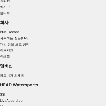
Understand audiences through statistics or
필리핀
combinations of data from different sources
멕시코
몰디브
Develop and improve services
회사
Use limited data to select content
Blue Oceans
IAB 특별 기능:
자주하는 질문(FAQ)
Use precise geolocation data
개인 정보 보호 정책
Identify devices based on information
이용약관
actively requested
인쇄물
비IAB 처리 목적:
멤버십
필요한
파트너가 되세요
공연
HEAD Watersports
기능의
SSI
광고하는
LiveAboard.com