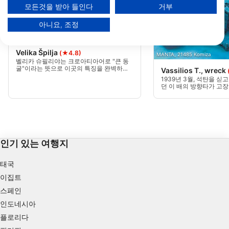
모든것을 받아 들인다
거부
파트너 목록 보기 (1 IAB 벤더)
아니요, 조정
당사는 귀하의 데이터를 다음 목적으로 사용합니다:
Mares, Janez Kranjc
IAB 처리 목적:
Velika Špilja
(★4.8)
Store and/or access information on a device
MANTA, 21485 Komiza
벨리카 슈필리야는 크로아티아어로 "큰 동
굴"이라는 뜻으로 이곳의 특징을 완벽하게
Vassilios T., wreck
Use limited data to select advertising
반영합니다. 이 다이빙 포인트는 섬의 남쪽,
1939년 3월, 석탄을 
스투피치 섬과 가체 섬 사이의 작은 만 중 하
던 이 배의 방향타가 고
나에 위치해 있습니다.
는 그 후 침몰했다. 이 1
Create profiles for personalised advertising
항구 쪽의 모래 해저에 달
석탄으로 가득 차 있는 
비어 있다. 이 잔해는 20
Use profiles to select personalised
니다.
advertising
인기 있는 여행지
Create profiles to personalise content
태국
Use profiles to select personalised content
이집트
Measure advertising performance
스페인
인도네시아
Measure content performance
플로리다