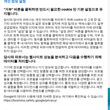
개인 정보 설정
3
목격
"거부" 버튼을 클릭하면 반드시 필요한 cookie 만 기본 설정으로 유
지됩니다.
당사와 당사의 파트너는 개인 데이터를 처리하기 위해 cookie 의 고유 ID 및
기타 브라우저 저장소와 같은 정보를 장치에 저장 및/또는 액세스합니다. 일부
J
F
M
A
M
J
J
A
S
O
N
D
공급업체는 적법한 이익에 따라 귀하의 개인 데이터를 처리하여 이에 반대할
수 있으며 "설정"을 열 수 있습니다. 귀하는 "설정 관리" 버튼을 클릭하거나 웹
사이트 왼쪽 하단에 있는 지문 버튼을 클릭하여 언제든지 설정을 수락, 거부 또
는 관리할 수 있습니다. 동의를 철회하려면 지문이나 웹사이트 바닥글의 링크
이 다이빙 장소를 이용하는 다이빙 센터
를 클릭한 후 내 데이터 메뉴 항목을 클릭하면 해당 페이지에서 동의를 철회할
수 있습니다. 이러한 선택은 파트너에게 전달되며 검색 데이터에는 영향을 미
치지 않습니다.
당사와 파트너는 웹사이트 성능을 분석하고 다음을 수행하기 위해
MANTA
데이터를 처리합니다.
Ribarska 100, 21485 Komiza, 크로아
티아
기기에 정보를 저장하거나 기기 정보에 접근합니다. 제한된 데이터를 사용하
여 광고를 선택합니다. 개인 맞춤형 광고를 위한 프로필을 생성합니다. 프로필
을 사용하여 개인 맞춤형 광고를 선택합니다. 콘텐츠 개인 맞춤화를 위한 프로
필을 생성합니다. 프로필을 사용하여 개인 맞춤형 콘텐츠를 선택합니다. 광고
가까운 다이빙 사이트
성과를 측정합니다. 콘텐츠 성과를 측정합니다. 통계 또는 다양한 출처의 데이
터 결합을 통해 오디언스를 파악합니다. 서비스를 개발하고 개선합니다. 제한
된 데이터를 사용하여 콘텐츠를 선택합니다.
Google의 데이터 사용에 대한 자세한 정보는 여기에서 확인하실 수 있습니다:
https://business.safety.google/privacy/
데이터는 유럽 연합 외부에서 공유되어 미국으로 전송될 수 있습니다.
귀하의 동의와 cookie 정책은 이 웹사이트/앱에만 적용됩니다.