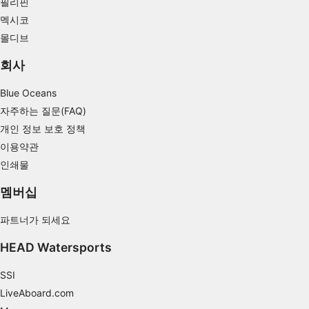
Understand audiences through statistics or
필리핀
combinations of data from different sources
멕시코
몰디브
Develop and improve services
회사
Use limited data to select content
Blue Oceans
IAB 특별 기능:
자주하는 질문(FAQ)
Use precise geolocation data
개인 정보 보호 정책
Identify devices based on information
이용약관
actively requested
인쇄물
비IAB 처리 목적:
멤버십
필요한
파트너가 되세요
공연
HEAD Watersports
기능의
SSI
광고하는
LiveAboard.com