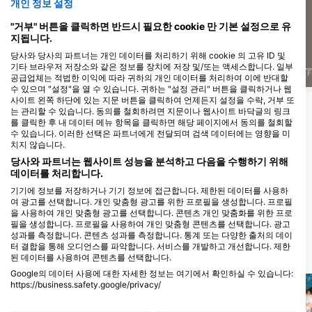
개인 정보 설정
7
5
목격
목격
"거부" 버튼을 클릭하면 반드시 필요한 cookie 만 기본 설정으로 유
지됩니다.
당사와 당사의 파트너는 개인 데이터를 처리하기 위해 cookie 의 고유 ID 및
기타 브라우저 저장소와 같은 정보를 장치에 저장 및/또는 액세스합니다. 일부
J
F
M
A
M
J
J
A
S
O
N
D
J
F
M
A
M
J
J
A
S
O
N
D
J
F
공급업체는 적법한 이익에 따라 귀하의 개인 데이터를 처리하여 이에 반대할
수 있으며 "설정"을 열 수 있습니다. 귀하는 "설정 관리" 버튼을 클릭하거나 웹
사이트 왼쪽 하단에 있는 지문 버튼을 클릭하여 언제든지 설정을 수락, 거부 또
는 관리할 수 있습니다. 동의를 철회하려면 지문이나 웹사이트 바닥글의 링크
이 다이빙 장소를 이용하는 다이빙 센터
를 클릭한 후 내 데이터 메뉴 항목을 클릭하면 해당 페이지에서 동의를 철회할
수 있습니다. 이러한 선택은 파트너에게 전달되며 검색 데이터에는 영향을 미
치지 않습니다.
당사와 파트너는 웹사이트 성능을 분석하고 다음을 수행하기 위해
Horizon Diving
데이터를 처리합니다.
MARINELI 15, 71202 HERAKLION,
Heraklion Diving Center,
그리스
PANAGIOTIDIS
기기에 정보를 저장하거나 기기 정보에 접근합니다. 제한된 데이터를 사용하
10 Agiou Georgiou St, 70014
여 광고를 선택합니다. 개인 맞춤형 광고를 위한 프로필을 생성합니다. 프로필
Hersonissos, Heraklion Prefect, 그
을 사용하여 개인 맞춤형 광고를 선택합니다. 콘텐츠 개인 맞춤화를 위한 프로
리스
필을 생성합니다. 프로필을 사용하여 개인 맞춤형 콘텐츠를 선택합니다. 광고
성과를 측정합니다. 콘텐츠 성과를 측정합니다. 통계 또는 다양한 출처의 데이
터 결합을 통해 오디언스를 파악합니다. 서비스를 개발하고 개선합니다. 제한
가까운 다이빙 사이트
된 데이터를 사용하여 콘텐츠를 선택합니다.
Google의 데이터 사용에 대한 자세한 정보는 여기에서 확인하실 수 있습니다:
https://business.safety.google/privacy/
데이터는 유럽 연합 외부에서 공유되어 미국으로 전송될 수 있습니다.
귀하의 동의와 cookie 정책은 이 웹사이트/앱에만 적용됩니다.