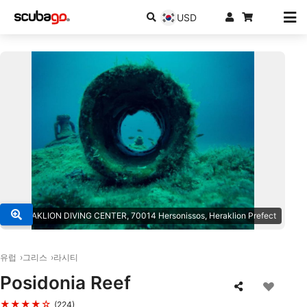
USD
© HERAKLION DIVING CENTER, 70014 Hersonissos, Heraklion Prefect
유럽
그리스
라시티
Posidonia Reef
★★★★☆
(224)