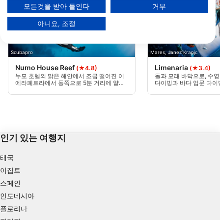
모든것을 받아 들인다
거부
파트너 목록 보기 (1 IAB 벤더)
아니요, 조정
당사는 귀하의 데이터를 다음 목적으로 사용합니다:
IAB 처리 목적:
Store and/or access information on a device
Scubapro
Mares, Janez Kranjc
Numo House Reef
Limenaria
(★4.8)
(★3.4)
Use limited data to select advertising
누모 호텔의 맑은 해안에서 조금 떨어진 이
돌과 모래 바닥으로, 수영
에라페트라에서 동쪽으로 5분 거리에 얕은
다이빙과 바다 입문 다
암초가 있고 약간 더 깊은 암초가 11미터에
다. 다양한 터널과 스윔 
Create profiles for personalised advertising
이릅니다. 황금빛 모래, 다양한 물고기 및 해
버들에게도 멋진 다이빙
왕성 풀로 둘러싸인 거대한 다채로운 바위
다. 야간 다이빙을 하기
는 북쪽에서 잘 보호되며 물결 모양의 날씨
합니다.
Use profiles to select personalised
는 거의 발생하지 않습니다.
advertising
인기 있는 여행지
Create profiles to personalise content
태국
Use profiles to select personalised content
이집트
Measure advertising performance
스페인
인도네시아
Measure content performance
플로리다