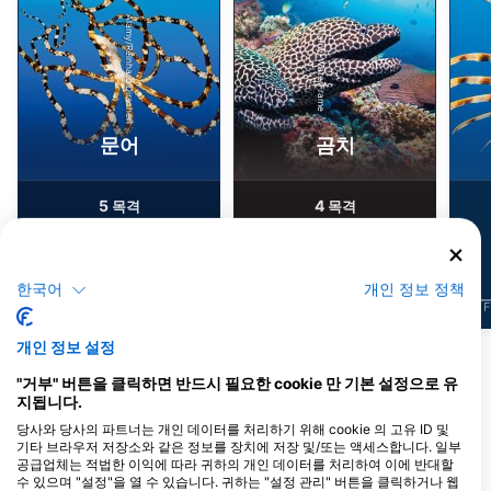
Alamy/Reinhard Dirscherl
Alamy-WaterFrame
문어
곰치
5
4
목격
목격
한국어
개인 정보 정책
J
F
M
A
M
J
J
A
S
O
N
D
J
F
M
A
M
J
J
A
S
O
N
D
J
F
개인 정보 설정
이 다이빙 장소를 이용하는 다이빙 센터
"거부" 버튼을 클릭하면 반드시 필요한 cookie 만 기본 설정으로 유
지됩니다.
당사와 당사의 파트너는 개인 데이터를 처리하기 위해 cookie 의 고유 ID 및
기타 브라우저 저장소와 같은 정보를 장치에 저장 및/또는 액세스합니다. 일부
Samos Dive Center
공급업체는 적법한 이익에 따라 귀하의 개인 데이터를 처리하여 이에 반대할
Konstantinou Kanari 1, 83103
수 있으며 "설정"을 열 수 있습니다. 귀하는 "설정 관리" 버튼을 클릭하거나 웹
PYTHAGOREIO, 그리스