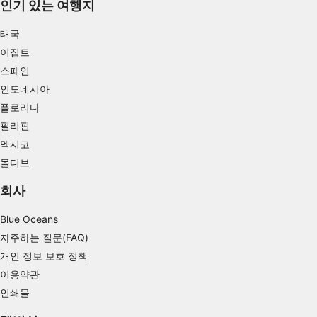
인기 있는 여행지
Use limited data to select advertising
태국
Create profiles for personalised advertising
이집트
Use profiles to select personalised
스페인
advertising
인도네시아
Create profiles to personalise content
플로리다
필리핀
Use profiles to select personalised content
멕시코
몰디브
Measure advertising performance
회사
Measure content performance
Blue Oceans
Understand audiences through statistics or
combinations of data from different sources
자주하는 질문(FAQ)
개인 정보 보호 정책
Develop and improve services
이용약관
Use limited data to select content
인쇄물
IAB 특별 기능: