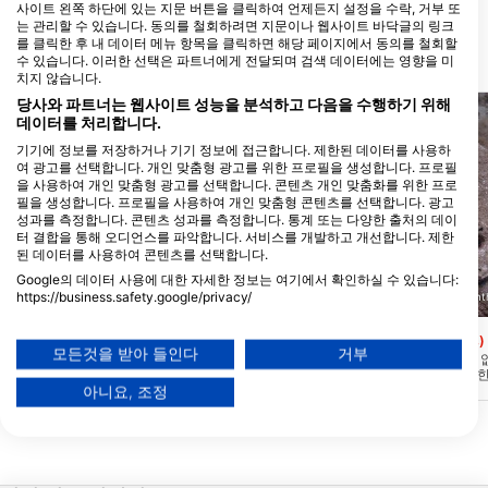
사이트 왼쪽 하단에 있는 지문 버튼을 클릭하여 언제든지 설정을 수락, 거부 또
는 관리할 수 있습니다. 동의를 철회하려면 지문이나 웹사이트 바닥글의 링크
를 클릭한 후 내 데이터 메뉴 항목을 클릭하면 해당 페이지에서 동의를 철회할
수 있습니다. 이러한 선택은 파트너에게 전달되며 검색 데이터에는 영향을 미
가까운 다이빙 사이트
치지 않습니다.
당사와 파트너는 웹사이트 성능을 분석하고 다음을 수행하기 위해
데이터를 처리합니다.
기기에 정보를 저장하거나 기기 정보에 접근합니다. 제한된 데이터를 사용하
여 광고를 선택합니다. 개인 맞춤형 광고를 위한 프로필을 생성합니다. 프로필
을 사용하여 개인 맞춤형 광고를 선택합니다. 콘텐츠 개인 맞춤화를 위한 프로
필을 생성합니다. 프로필을 사용하여 개인 맞춤형 콘텐츠를 선택합니다. 광고
성과를 측정합니다. 콘텐츠 성과를 측정합니다. 통계 또는 다양한 출처의 데이
터 결합을 통해 오디언스를 파악합니다. 서비스를 개발하고 개선합니다. 제한
된 데이터를 사용하여 콘텐츠를 선택합니다.
Google의 데이터 사용에 대한 자세한 정보는 여기에서 확인하실 수 있습니다:
https://business.safety.google/privacy/
SAMOS DIVE CENTER Anthony Nicolaides, 83103
SAMOS DIVE CENTER Antho
PYTHAGOREIO
데이터는 유럽 연합 외부에서 공유되어 미국으로 전송될 수 있습니다.
귀하의 동의와 cookie 정책은 이 웹사이트/앱에만 적용됩니다.
Kyriakou
Karavopetra
(★3.9)
(★4.3)
모든것을 받아 들인다
거부
이 사이트는 작은 협곡과 동굴이있는 멋진
카라보페트라는 조류가 
파트너 목록 보기 (1 IAB 벤더)
바위 풍경이 있습니다. 이 사이트는 초보자
할 수 있는 바위입니다. 
와 숙련 된 다이버에게 적합합니다. 최대. 수
시 그물이 있으며 이 지역
아니요, 조정
당사는 귀하의 데이터를 다음 목적으로 사용합니다:
심은 20m입니다. 2개의 다이빙 사이트를 이
해를 볼 수 있습니다. 이
IAB 처리 목적:
용하실 수 있습니다.
다이빙에도 사용할 수 있
는 숙련 된 다이버에게 적
심 25m.
Store and/or access information on a device