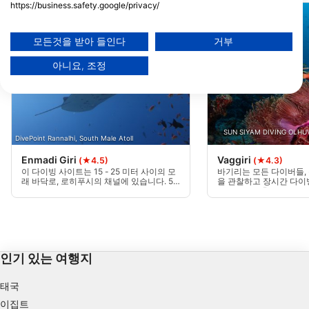
https://business.safety.google/privacy/
데이터는 유럽 연합 외부에서 공유되어 미국으로 전송될 수 있습니다.
귀하의 동의와 cookie 정책은 이 웹사이트/앱에만 적용됩니다.
모든것을 받아 들인다
거부
파트너 목록 보기 (1 IAB 벤더)
아니요, 조정
당사는 귀하의 데이터를 다음 목적으로 사용합니다:
IAB 처리 목적:
Store and/or access information on a device
Use limited data to select advertising
SUN SIYAM DIVING OLHUV
DivePoint Rannalhi, South Male Atoll
Enmadi Giri
Vaggiri
(★4.5)
(★4.3)
Create profiles for personalised advertising
이 다이빙 사이트는 15 - 25 미터 사이의 모
바기리는 모든 다이버들,
래 바닥로, 로히푸시의 채널에 있습니다. 50
을 관찰하고 장시간 다이
Use profiles to select personalised
미터 높이의 모래 채널의 양쪽을 다이빙할
이버들에게 훌륭한 다이
수 있습니다. 모래에서, 당신은 많은 산호 블
이 기리의 형성은 매우 
advertising
록을 찾을 수 있습니다.
딥 다이빙을 시도하기에
다.
Create profiles to personalise content
인기 있는 여행지
Use profiles to select personalised content
태국
Measure advertising performance
이집트