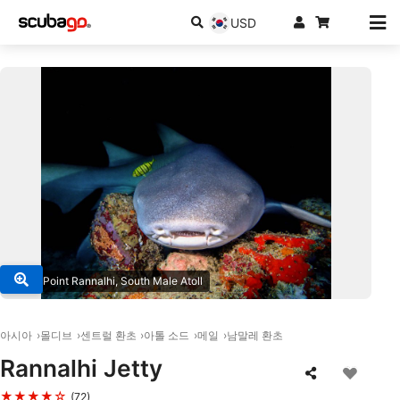
USD
© DivePoint Rannalhi, South Male Atoll
아시아
몰디브
센트럴 환초
아톨 소드
메일
남말레 환초
Rannalhi Jetty
★★★★☆
(72)