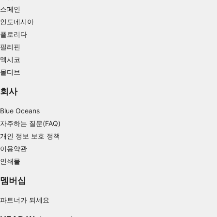
Measure content performance
스페인
인도네시아
Understand audiences through statistics or
combinations of data from different sources
플로리다
필리핀
Develop and improve services
멕시코
Use limited data to select content
몰디브
IAB 특별 기능:
회사
Use precise geolocation data
Blue Oceans
Identify devices based on information
자주하는 질문(FAQ)
actively requested
개인 정보 보호 정책
비IAB 처리 목적:
이용약관
인쇄물
필요한
멤버십
공연
파트너가 되세요
기능의