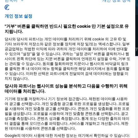
곰치
매가오리
개인 정보 설정
10
7
목격
목격
"거부" 버튼을 클릭하면 반드시 필요한 cookie 만 기본 설정으로 유
지됩니다.
당사와 당사의 파트너는 개인 데이터를 처리하기 위해 cookie 의 고유 ID 및
기타 브라우저 저장소와 같은 정보를 장치에 저장 및/또는 액세스합니다. 일부
공급업체는 적법한 이익에 따라 귀하의 개인 데이터를 처리하여 이에 반대할
J
F
M
A
M
J
J
A
S
O
N
D
J
F
M
A
M
J
J
A
S
O
N
D
J
F
수 있으며 "설정"을 열 수 있습니다. 귀하는 "설정 관리" 버튼을 클릭하거나 웹
사이트 왼쪽 하단에 있는 지문 버튼을 클릭하여 언제든지 설정을 수락, 거부 또
는 관리할 수 있습니다. 동의를 철회하려면 지문이나 웹사이트 바닥글의 링크
동물 더 보기
를 클릭한 후 내 데이터 메뉴 항목을 클릭하면 해당 페이지에서 동의를 철회할
수 있습니다. 이러한 선택은 파트너에게 전달되며 검색 데이터에는 영향을 미
치지 않습니다.
이 다이빙 장소를 이용하는 다이빙 센터
당사와 파트너는 웹사이트 성능을 분석하고 다음을 수행하기 위해
데이터를 처리합니다.
기기에 정보를 저장하거나 기기 정보에 접근합니다. 제한된 데이터를 사용하
DivePoint Rannalhi
여 광고를 선택합니다. 개인 맞춤형 광고를 위한 프로필을 생성합니다. 프로필
Adaaran Club Rannalhi, 20026
을 사용하여 개인 맞춤형 광고를 선택합니다. 콘텐츠 개인 맞춤화를 위한 프로
South Male Atoll, 몰디브
필을 생성합니다. 프로필을 사용하여 개인 맞춤형 콘텐츠를 선택합니다. 광고
성과를 측정합니다. 콘텐츠 성과를 측정합니다. 통계 또는 다양한 출처의 데이
터 결합을 통해 오디언스를 파악합니다. 서비스를 개발하고 개선합니다. 제한
된 데이터를 사용하여 콘텐츠를 선택합니다.
가까운 다이빙 사이트
Google의 데이터 사용에 대한 자세한 정보는 여기에서 확인하실 수 있습니다: