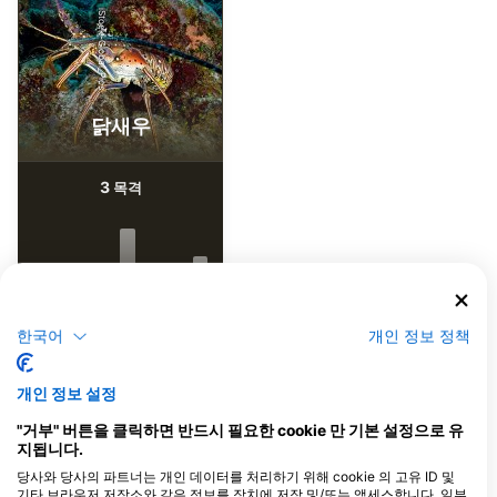
iStock-Global_Pics
닭새우
3
목격
J
F
M
A
M
J
J
A
S
O
N
D
한국어
개인 정보 정책
이 다이빙 장소를 이용하는 다이빙 센터
개인 정보 설정
"거부" 버튼을 클릭하면 반드시 필요한 cookie 만 기본 설정으로 유
지됩니다.
GET WET, Get Wet Waikato
Dive
당사와 당사의 파트너는 개인 데이터를 처리하기 위해 cookie 의 고유 ID 및
451 TE RAPA ROAD, 3200
기타 브라우저 저장소와 같은 정보를 장치에 저장 및/또는 액세스합니다. 일부