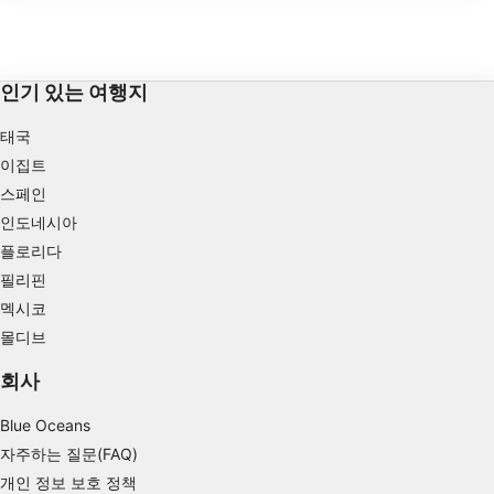
되며 종종 스쿠버 및 프리다이빙 훈련에 사
Store and/or access information on a device
용됩니다.
Use limited data to select advertising
인기 있는 여행지
Create profiles for personalised advertising
태국
Use profiles to select personalised
advertising
이집트
스페인
Create profiles to personalise content
인도네시아
플로리다
Use profiles to select personalised content
필리핀
Measure advertising performance
멕시코
몰디브
Measure content performance
회사
Understand audiences through statistics or
combinations of data from different sources
Blue Oceans
Develop and improve services
자주하는 질문(FAQ)
개인 정보 보호 정책