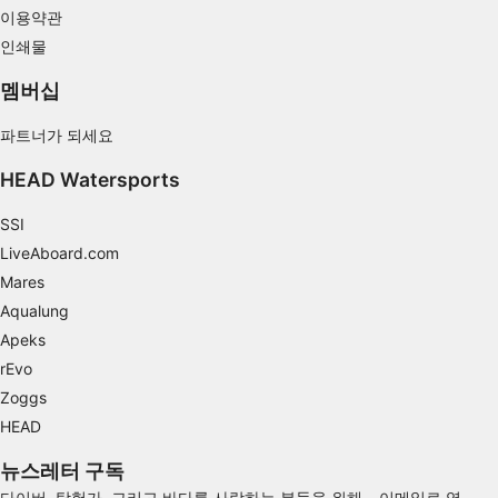
Use limited data to select content
이용약관
IAB 특별 기능:
인쇄물
Use precise geolocation data
멤버십
Identify devices based on information
파트너가 되세요
actively requested
비IAB 처리 목적:
HEAD Watersports
필요한
SSI
LiveAboard.com
공연
Mares
기능의
Aqualung
Apeks
광고하는
rEvo
Zoggs
HEAD
뉴스레터 구독
다이버, 탐험가, 그리고 바다를 사랑하는 분들을 위해 – 이메일로 영