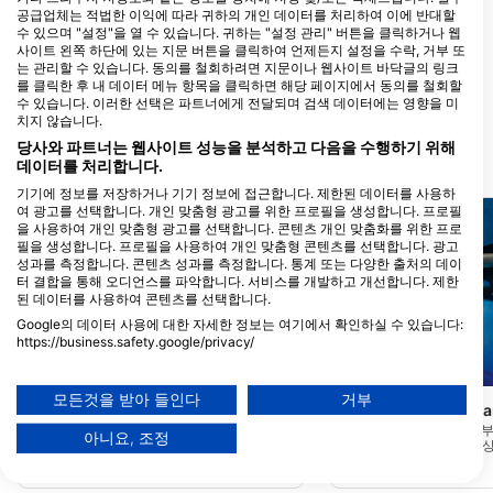
HAMILTON, 뉴질랜드
공급업체는 적법한 이익에 따라 귀하의 개인 데이터를 처리하여 이에 반대할
수 있으며 "설정"을 열 수 있습니다. 귀하는 "설정 관리" 버튼을 클릭하거나 웹
사이트 왼쪽 하단에 있는 지문 버튼을 클릭하여 언제든지 설정을 수락, 거부 또
Performance Diver
는 관리할 수 있습니다. 동의를 철회하려면 지문이나 웹사이트 바닥글의 링크
74 Barrys Point Road, 0622
를 클릭한 후 내 데이터 메뉴 항목을 클릭하면 해당 페이지에서 동의를 철회할
Auckland, 뉴질랜드
수 있습니다. 이러한 선택은 파트너에게 전달되며 검색 데이터에는 영향을 미
치지 않습니다.
당사와 파트너는 웹사이트 성능을 분석하고 다음을 수행하기 위해
데이터를 처리합니다.
가까운 다이빙 사이트
기기에 정보를 저장하거나 기기 정보에 접근합니다. 제한된 데이터를 사용하
여 광고를 선택합니다. 개인 맞춤형 광고를 위한 프로필을 생성합니다. 프로필
을 사용하여 개인 맞춤형 광고를 선택합니다. 콘텐츠 개인 맞춤화를 위한 프로
필을 생성합니다. 프로필을 사용하여 개인 맞춤형 콘텐츠를 선택합니다. 광고
성과를 측정합니다. 콘텐츠 성과를 측정합니다. 통계 또는 다양한 출처의 데이
터 결합을 통해 오디언스를 파악합니다. 서비스를 개발하고 개선합니다. 제한
된 데이터를 사용하여 콘텐츠를 선택합니다.
Google의 데이터 사용에 대한 자세한 정보는 여기에서 확인하실 수 있습니다:
https://business.safety.google/privacy/
데이터는 유럽 연합 외부에서 공유되어 미국으로 전송될 수 있습니다.
Mares
Mares
귀하의 동의와 cookie 정책은 이 웹사이트/앱에만 적용됩니다.
모든것을 받아 들인다
거부
Wood Group Training Center
Seal Rock / Waikar
파트너 목록 보기 (1 IAB 벤더)
(★4.9)
타파에 해병대 - 초보자
아니요, 조정
당사는 귀하의 데이터를 다음 목적으로 사용합니다:
지, 남쪽으로 30미터 이
뉴 플리머스의 우드 그룹 트레이닝에 있는
얕은 바위에서 출발하여
실내 수영장입니다. 수영장은 광범위한 해
IAB 처리 목적:
다.
양 산업과 관련된 다양한 교육 과정에 사용