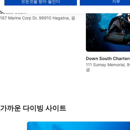
모든것을 받아 들인다
거부
Create profiles for personalised advertising
Scuba Guam
Use profiles to select personalised advertising
167 Marine Corp Dr, 96910 Hagatna, 괌
Create profiles to personalise content
Use profiles to select personalised content
Measure advertising performance
Down South Charter
Measure content performance
111 Sumay Memorial, 9
괌
Understand audiences through statistics or combinations of 
Develop and improve services
Use limited data to select content
가까운 다이빙 사이트
IAB 특별 기능:
Use precise geolocation data