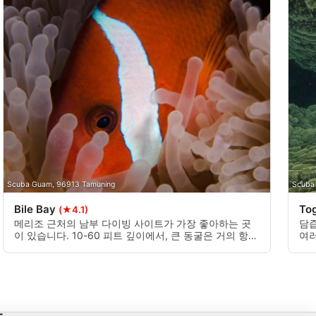
Scuba Guam, 96913 Tamuning
Scuba
Bile Bay
To
(★4.1)
메리조 근처의 남부 다이빙 사이트가 가장 좋아하는 곳
담즙
이 있습니다. 10-60 피트 깊이에서, 큰 동굴은 거의 항상
여러
지역에 스피너 돌고래의 포드와 함께 여기에 발견된다.
지 
이것은 모두를위한 매우 쉬운 다이빙입니다. 스노클링과
바로
카약에 딱 맞는. 해안에서 다이빙하는 경우 토지 소유자
초 
의 허가를 요청하십시오. 보트에서 드리프트 다이빙으로
가장 잘 할 수 있습니다.