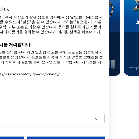
Shutterstock-Shane Myers Photography
Alamy/Reinhard Dirscherl
니다.
타 브라우저 저장소와 같은 정보를 장치에 저장 및/또는 액세스합니
색거북
문어
수 있으며 "설정"을 열 수 있습니다. 귀하는 "설정 관리" 버튼
락, 거부 또는 관리할 수 있습니다. 동의를 철회하려면 지문이
이지에서 동의를 철회할 수 있습니다. 이러한 선택은 파트너에게
9
5
목격
목격
터를 처리합니다.
를 선택합니다. 개인 맞춤형 광고를 위한 프로필을 생성합니다.
로필을 생성합니다. 프로필을 사용하여 개인 맞춤형 콘텐츠를 선
출처의 데이터 결합을 통해 오디언스를 파악합니다. 서비스를 개
J
J
A
S
O
N
D
J
F
M
A
M
J
J
A
S
O
N
D
J
F
ess.safety.google/privacy/
동물 더 보기