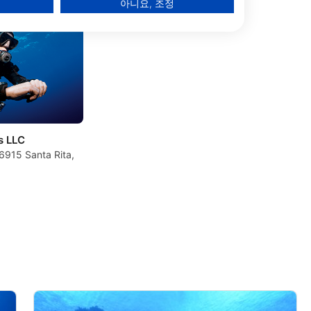
아니요, 조정
s LLC
6915 Santa Rita,
data from different sources