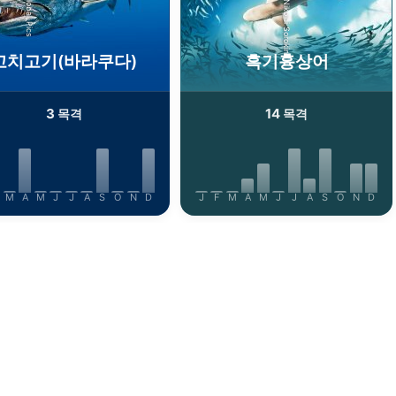
AdobeStock-Nikolai Sorokin
iStock-Global_Pics
꼬치고기(바라쿠다)
흑기흉상어
3
14
목격
목격
M
A
M
J
J
A
S
O
N
D
J
F
M
A
M
J
J
A
S
O
N
D