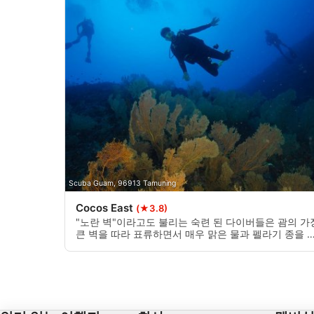
Identify devices based on information actively requested
비IAB 처리 목적:
필요한
공연
기능의
광고하는
Scuba Guam, 96913 Tamuning
Cocos East
(★3.8)
"노란 벽"이라고도 불리는 숙련 된 다이버들은 괌의 가
큰 벽을 따라 표류하면서 매우 맑은 물과 펠라기 종을 
견 할 수 있습니다. 고급 및 전문가 다이버전용이며 바
가 평온할 때 보트에서 표류하는 것으로만 수행됩니다.