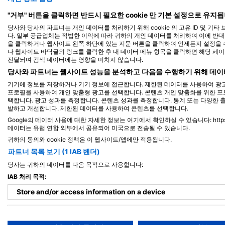
Alamy-WaterFrame
"거부" 버튼을 클릭하면 반드시 필요한 cookie 만 기본 설정으로 유지됩
당사와 당사의 파트너는 개인 데이터를 처리하기 위해 cookie 의 고유 ID 및 기
곰치
녹
다. 일부 공급업체는 적법한 이익에 따라 귀하의 개인 데이터를 처리하여 이에 반대할 
을 클릭하거나 웹사이트 왼쪽 하단에 있는 지문 버튼을 클릭하여 언제든지 설정을 수
나 웹사이트 바닥글의 링크를 클릭한 후 내 데이터 메뉴 항목을 클릭하면 해당 페
전달되며 검색 데이터에는 영향을 미치지 않습니다.
19
목격
당사와 파트너는 웹사이트 성능을 분석하고 다음을 수행하기 위해 데이
기기에 정보를 저장하거나 기기 정보에 접근합니다. 제한된 데이터를 사용하여 광고
프로필을 사용하여 개인 맞춤형 광고를 선택합니다. 콘텐츠 개인 맞춤화를 위한 프
택합니다. 광고 성과를 측정합니다. 콘텐츠 성과를 측정합니다. 통계 또는 다양한 
발하고 개선합니다. 제한된 데이터를 사용하여 콘텐츠를 선택합니다.
J
F
M
A
M
J
J
A
S
O
N
D
J
F
M
A
M
Google의 데이터 사용에 대한 자세한 정보는 여기에서 확인하실 수 있습니다: https://busin
데이터는 유럽 연합 외부에서 공유되어 미국으로 전송될 수 있습니다.
귀하의 동의와 cookie 정책은 이 웹사이트/앱에만 적용됩니다.
파트너 목록 보기 (1 IAB 벤더)
당사는 귀하의 데이터를 다음 목적으로 사용합니다:
IAB 처리 목적:
Store and/or access information on a device
이 다이빙 장소를 이용하는 다이빙 센터
Use limited data to select advertising