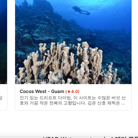
Scuba Guam, 96913 Tamuning
Cocos West - Guam
(★4.0)
장
인기 있는 드리프트 다이빙, 이 사이트는 수많은 버섯 산
발
호와 가끔 작은 전복의 고향입니다. 깊은 산호 채찍은 약
다
85 피트에서 시작, 찾을 수 있습니다. 대부분의 다이빙에
서 암초 상어, 가오리 및 거북이가 보입니다. 전류는 강할
수 있습니다 - 가장 아침 시간에 수행.