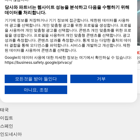
당사와 파트너는 웹사이트 성능을 분석하고 다음을 수행하기 위해
데이터를 처리합니다.
기기에 정보를 저장하거나 기기 정보에 접근합니다. 제한된 데이터를 사용하
여 광고를 선택합니다. 개인 맞춤형 광고를 위한 프로필을 생성합니다. 프로필
을 사용하여 개인 맞춤형 광고를 선택합니다. 콘텐츠 개인 맞춤화를 위한 프로
필을 생성합니다. 프로필을 사용하여 개인 맞춤형 콘텐츠를 선택합니다. 광고
성과를 측정합니다. 콘텐츠 성과를 측정합니다. 통계 또는 다양한 출처의 데이
Scuba Guam, 96913 Tamuning
Scuba Guam, 96913 Tamunin
터 결합을 통해 오디언스를 파악합니다. 서비스를 개발하고 개선합니다. 제한
된 데이터를 사용하여 콘텐츠를 선택합니다.
Agana Bay
Alupat Island
(★4.5)
(★4.6
Google의 데이터 사용에 대한 자세한 정보는 여기에서 확인하실 수 있습니다:
AMT 비치 하우스 다이빙 숍 앞에 위치한 아
알루파르트 섬 바로 외곽
름다운 암초. 산호초 물고기의 풍부한 하드
단하고 부드러운 산호초
https://business.safety.google/privacy/
부드러운 산호로드. 보트로만 다이빙. 이것
풍부합니다. 멋진 가시성과
데이터는 유럽 연합 외부에서 공유되어 미국으로 전송될 수 있습니다.
은 훌륭한 드리프트 다이빙입니다!
이것은 훌륭한 야간 다이
귀하의 동의와 cookie 정책은 이 웹사이트/앱에만 적용됩니다.
보트로 이루어집니다.
모든것을 받아 들인다
거부
파트너 목록 보기 (1 IAB 벤더)
아니요, 조정
당사는 귀하의 데이터를 다음 목적으로 사용합니다:
인기 있는 여행지
IAB 처리 목적:
Store and/or access information on a device
태국
이집트
Use limited data to select advertising
스페인
Create profiles for personalised advertising
인도네시아