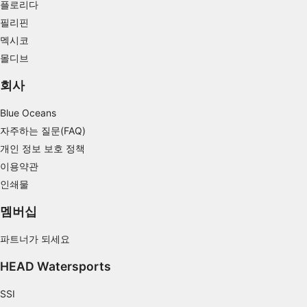
플로리다
Use profiles to select personalised
필리핀
advertising
멕시코
Create profiles to personalise content
몰디브
Use profiles to select personalised content
회사
Measure advertising performance
Blue Oceans
자주하는 질문(FAQ)
Measure content performance
개인 정보 보호 정책
Understand audiences through statistics or
이용약관
combinations of data from different sources
인쇄물
Develop and improve services
멤버십
Use limited data to select content
파트너가 되세요
IAB 특별 기능:
HEAD Watersports
Use precise geolocation data
SSI
Identify devices based on information