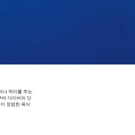
니
러나 먹이를 주는
쿠버 다이버의 단
 이 장엄한 육식