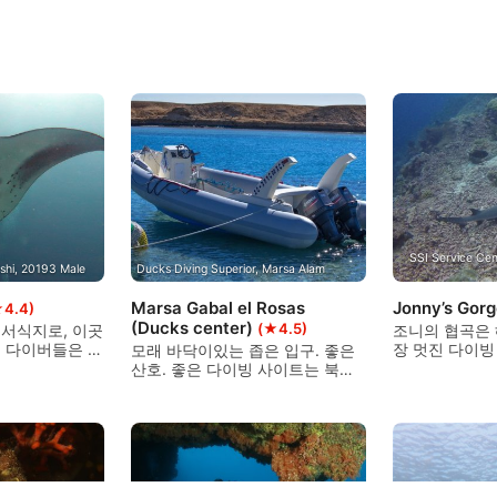
SSI Service Cen
shi, 20193 Male
Ducks Diving Superior, Marsa Alam
Marsa Gabal el Rosas
Jonny’s Gor
★4.4)
(Ducks center)
(★4.5)
서식지로, 이곳
조니의 협곡은
 다이버들은 몰
장 멋진 다이빙
모래 바닥이있는 좁은 입구. 좋은
이트 중 하나인
다. 그것은 몇
산호. 좋은 다이빙 사이트는 북쪽
를 자주 볼 수
를 발견 한 안
아네몬 시의 조디악에서 드리프트
름을 따서 명명
다이빙을 할 수 있습니다. 경험이
다이버들에게 
많고 초보 다이버에게 좋습니다.
이트입니다.