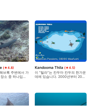
ter India, 400709 Navi
Mumbai
Maldives Passions, 08090 Maafushi
ge
Kandooma Thila
(★4.8)
(★4.5)
 해브록 주변에서 가
이 "틸라"는 칸두마 칸두의 한가운
 장소 중 하나입니
데에 있습니다. 2000년부터 2009
 년 전 다이빙 사이트
년까지 이 다이빙 사이트는 상어
다만 지역, 카렌의 이
다이빙 분야에서 세계 10위를 차
되었습니다. 고급
지했습니다. 산호초 의 꼭대기는
적합한 딥 다이빙 사
단단한 산호로 가득합니다. "틸
라"의 측면은 부드러운 산호로 덮
여 있다. 이 사이트는 고급 및 나이
트 록스 다이버를 위해 적극 권장