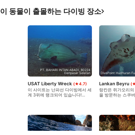
이 동물이 출몰하는 다이빙 장소
PT. BAHARI INTAN ABADI, 80224
Denpasar Selatan
DivePoint Hudhuran Fu
USAT Liberty Wreck
Lankan Beyru
(★4.7)
(
이 사이트는 난파선 다이빙에서 세
랑칸은 쥐가오리의 
계 3위에 랭크되어 있습니다!
을 방문하는 스쿠버
USAT 리버티는 초보자와 숙련된
디브 여행의 하이라
다이버 모두에게 많은 것을 제공합
놀라운 쥐가오리 쇼
니다. 모든 레벨의 스쿠버 다이버
있습니다.
들을 위한 훌륭한 다이빙 포인트입
니다!