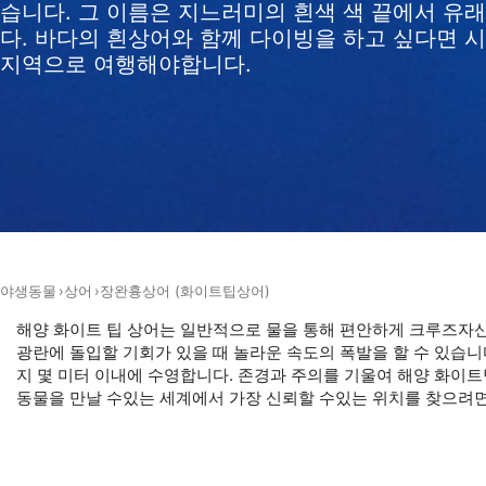
습니다. 그 이름은 지느러미의 흰색 색 끝에서 유래
Measure content performance
다. 바다의 흰상어와 함께 다이빙을 하고 싶다면 
지역으로 여행해야합니다.
Understand audiences through statistics or combinations of 
Develop and improve services
Use limited data to select content
IAB 특별 기능:
Use precise geolocation data
Identify devices based on information actively requested
야생동물
상어
장완흉상어 (화이트팁상어)
비IAB 처리 목적:
해양 화이트 팁 상어는 일반적으로 물을 통해 편안하게 크루즈자신
필요한
광란에 돌입할 기회가 있을 때 놀라운 속도의 폭발을 할 수 있습니
지 몇 미터 이내에 수영합니다. 존경과 주의를 기울여 해양 화이트
공연
동물을 만날 수있는 세계에서 가장 신뢰할 수있는 위치를 찾으려
기능의
광고하는