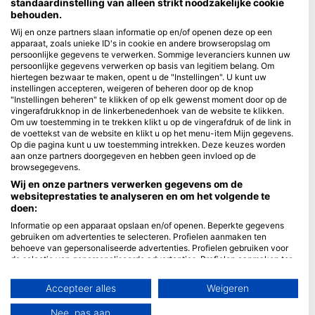
standaardinstelling van alleen strikt noodzakelijke cookie
behouden.
Blue Oceans
Wij en onze partners slaan informatie op en/of openen deze op een
Veelgestelde vragen
apparaat, zoals unieke ID's in cookie en andere browseropslag om
persoonlijke gegevens te verwerken. Sommige leveranciers kunnen uw
Privacybeleid
persoonlijke gegevens verwerken op basis van legitiem belang. Om
Gebruiksvoorwaarden
hiertegen bezwaar te maken, opent u de "Instellingen". U kunt uw
instellingen accepteren, weigeren of beheren door op de knop
Impressum
"Instellingen beheren" te klikken of op elk gewenst moment door op de
vingerafdrukknop in de linkerbenedenhoek van de website te klikken.
Lidmaatschap
Om uw toestemming in te trekken klikt u op de vingerafdruk of de link in
de voettekst van de website en klikt u op het menu-item Mijn gegevens.
Op die pagina kunt u uw toestemming intrekken. Deze keuzes worden
Partner worden
aan onze partners doorgegeven en hebben geen invloed op de
browsegegevens.
HEAD Watersports
Wij en onze partners verwerken gegevens om de
websiteprestaties te analyseren en om het volgende te
SSI
doen:
LiveAboard.com
Informatie op een apparaat opslaan en/of openen. Beperkte gegevens
gebruiken om advertenties te selecteren. Profielen aanmaken ten
Mares
behoeve van gepersonaliseerde advertenties. Profielen gebruiken voor
de selectie van gepersonaliseerde advertenties. Profielen aanmaken ter
Aqualung
personalisatie van content. Profielen gebruiken ter selectie van
Apeks
gepersonaliseerde content. De prestaties van advertenties meten.
Accepteer alles
Weigeren
Contentprestaties meten. Publieksgroepen begrijpen aan de hand van
rEvo
statistieken of combinaties van gegevens uit verschillende bronnen.
Nee, pas aan