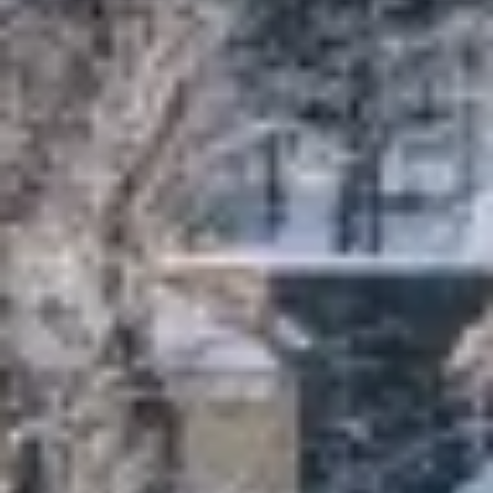
Wij gebruiken uw gegevens voor de volgende doeleinden:
IAB-verwerkingsdoeleinden:
Informatie op een apparaat opslaan en/of
openen
Beperkte gegevens gebruiken om
advertenties te selecteren
Profielen aanmaken ten behoeve van
gepersonaliseerde advertenties
Profielen gebruiken voor de selectie van
gepersonaliseerde advertenties
Profielen aanmaken ter personalisatie van
content
Profielen gebruiken ter selectie van
gepersonaliseerde content
De prestaties van advertenties meten