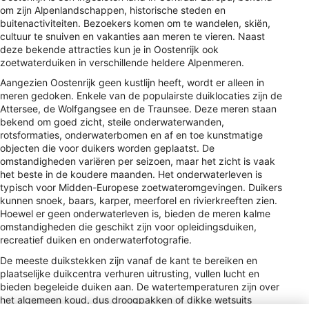
om zijn Alpenlandschappen, historische steden en
buitenactiviteiten. Bezoekers komen om te wandelen, skiën,
cultuur te snuiven en vakanties aan meren te vieren. Naast
deze bekende attracties kun je in Oostenrijk ook
zoetwaterduiken in verschillende heldere Alpenmeren.
Aangezien Oostenrijk geen kustlijn heeft, wordt er alleen in
meren gedoken. Enkele van de populairste duiklocaties zijn de
Attersee, de Wolfgangsee en de Traunsee. Deze meren staan
bekend om goed zicht, steile onderwaterwanden,
rotsformaties, onderwaterbomen en af en toe kunstmatige
objecten die voor duikers worden geplaatst. De
omstandigheden variëren per seizoen, maar het zicht is vaak
het beste in de koudere maanden. Het onderwaterleven is
typisch voor Midden-Europese zoetwateromgevingen. Duikers
kunnen snoek, baars, karper, meerforel en rivierkreeften zien.
Hoewel er geen onderwaterleven is, bieden de meren kalme
omstandigheden die geschikt zijn voor opleidingsduiken,
recreatief duiken en onderwaterfotografie.
De meeste duikstekken zijn vanaf de kant te bereiken en
plaatselijke duikcentra verhuren uitrusting, vullen lucht en
bieden begeleide duiken aan. De watertemperaturen zijn over
het algemeen koud, dus droogpakken of dikke wetsuits