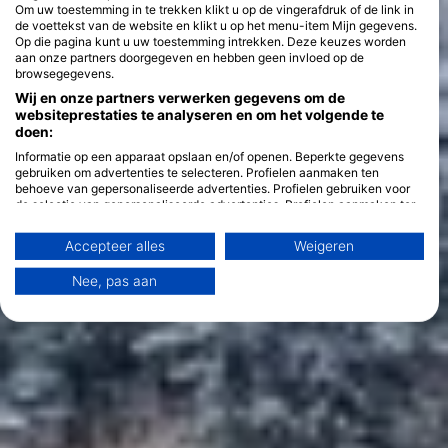
Om uw toestemming in te trekken klikt u op de vingerafdruk of de link in
de voettekst van de website en klikt u op het menu-item Mijn gegevens.
Op die pagina kunt u uw toestemming intrekken. Deze keuzes worden
aan onze partners doorgegeven en hebben geen invloed op de
browsegegevens.
Wij en onze partners verwerken gegevens om de
websiteprestaties te analyseren en om het volgende te
doen:
Informatie op een apparaat opslaan en/of openen. Beperkte gegevens
gebruiken om advertenties te selecteren. Profielen aanmaken ten
behoeve van gepersonaliseerde advertenties. Profielen gebruiken voor
de selectie van gepersonaliseerde advertenties. Profielen aanmaken ter
personalisatie van content. Profielen gebruiken ter selectie van
gepersonaliseerde content. De prestaties van advertenties meten.
Accepteer alles
Weigeren
Contentprestaties meten. Publieksgroepen begrijpen aan de hand van
statistieken of combinaties van gegevens uit verschillende bronnen.
Nee, pas aan
Diensten ontwikkelen en verbeteren. Beperkte gegevens gebruiken om
content te selecteren.
Meer informatie over het datagebruik door Google vindt u hier:
https://business.safety.google/privacy/
Gegevens kunnen buiten de Europese Unie worden gedeeld en naar de
VS worden verzonden.
Uw toestemming en het cookie zijn uitsluitend van toepassing op deze
website/app.
Bekijk partnerlijst (1 IAB-verkopers)