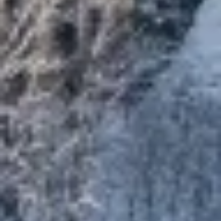
Contentprestaties meten
Publieksgroepen begrijpen aan de hand van
statistieken of combinaties van gegevens uit
verschillende bronnen
Diensten ontwikkelen en verbeteren
Beperkte gegevens gebruiken om content te
selecteren
Speciale functies van IAB:
Precieze geolocatiegegevens gebruiken
Apparaten identificeren op basis van actief
opgevraagde informatie
Niet-IAB-verwerkingsdoeleinden:
Noodzakelijk
Prestatie