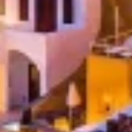
gepersonaliseerde advertenties
Profielen aanmaken ter personalisatie van
content
Profielen gebruiken ter selectie van
gepersonaliseerde content
De prestaties van advertenties meten
Contentprestaties meten
Publieksgroepen begrijpen aan de hand van
statistieken of combinaties van gegevens uit
verschillende bronnen
Diensten ontwikkelen en verbeteren
Beperkte gegevens gebruiken om content te
selecteren
Speciale functies van IAB:
Precieze geolocatiegegevens gebruiken