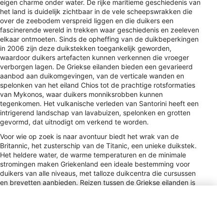
eigen charme onder water. De rijke maritieme geschiedenis van
het land is duidelijk zichtbaar in de vele scheepswrakken die
over de zeebodem verspreid liggen en die duikers een
fascinerende wereld in trekken waar geschiedenis en zeeleven
elkaar ontmoeten. Sinds de opheffing van de duikbeperkingen
in 2006 zijn deze duikstekken toegankelijk geworden,
waardoor duikers artefacten kunnen verkennen die vroeger
verborgen lagen. De Griekse eilanden bieden een gevarieerd
aanbod aan duikomgevingen, van de verticale wanden en
spelonken van het eiland Chios tot de prachtige rotsformaties
van Mykonos, waar duikers monniksrobben kunnen
tegenkomen. Het vulkanische verleden van Santorini heeft een
intrigerend landschap van lavabuizen, spelonken en grotten
gevormd, dat uitnodigt om verkend te worden.
Voor wie op zoek is naar avontuur biedt het wrak van de
Britannic, het zusterschip van de Titanic, een unieke duikstek.
Het heldere water, de warme temperaturen en de minimale
stromingen maken Griekenland een ideale bestemming voor
duikers van alle niveaus, met talloze duikcentra die cursussen
en brevetten aanbieden. Reizen tussen de Griekse eilanden is
gemakkelijk en veel duikers kiezen voor een liveaboard-
ervaring om de beste duikstekken in minder tijd te ontdekken.
Of je nu vanaf het strand gaat kantduiken of aan boord gaat