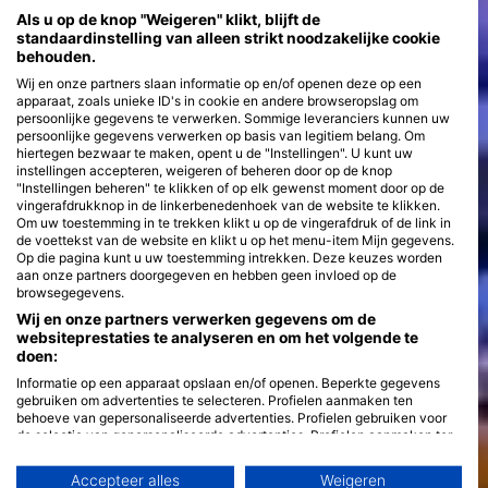
Als u op de knop "Weigeren" klikt, blijft de
standaardinstelling van alleen strikt noodzakelijke cookie
behouden.
Wij en onze partners slaan informatie op en/of openen deze op een
apparaat, zoals unieke ID's in cookie en andere browseropslag om
persoonlijke gegevens te verwerken. Sommige leveranciers kunnen uw
persoonlijke gegevens verwerken op basis van legitiem belang. Om
hiertegen bezwaar te maken, opent u de "Instellingen". U kunt uw
instellingen accepteren, weigeren of beheren door op de knop
"Instellingen beheren" te klikken of op elk gewenst moment door op de
vingerafdrukknop in de linkerbenedenhoek van de website te klikken.
Om uw toestemming in te trekken klikt u op de vingerafdruk of de link in
de voettekst van de website en klikt u op het menu-item Mijn gegevens.
Op die pagina kunt u uw toestemming intrekken. Deze keuzes worden
aan onze partners doorgegeven en hebben geen invloed op de
browsegegevens.
Wij en onze partners verwerken gegevens om de
websiteprestaties te analyseren en om het volgende te
doen:
Informatie op een apparaat opslaan en/of openen. Beperkte gegevens
gebruiken om advertenties te selecteren. Profielen aanmaken ten
behoeve van gepersonaliseerde advertenties. Profielen gebruiken voor
de selectie van gepersonaliseerde advertenties. Profielen aanmaken ter
personalisatie van content. Profielen gebruiken ter selectie van
gepersonaliseerde content. De prestaties van advertenties meten.
Accepteer alles
Weigeren
Contentprestaties meten. Publieksgroepen begrijpen aan de hand van