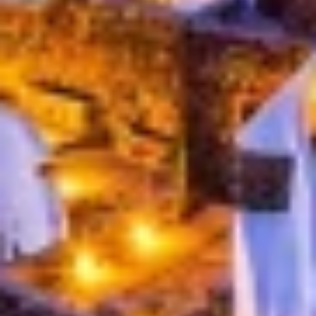
Apparaten identificeren op basis van actief
opgevraagde informatie
Niet-IAB-verwerkingsdoeleinden:
Noodzakelijk
Prestatie
Functioneel
Advertenties