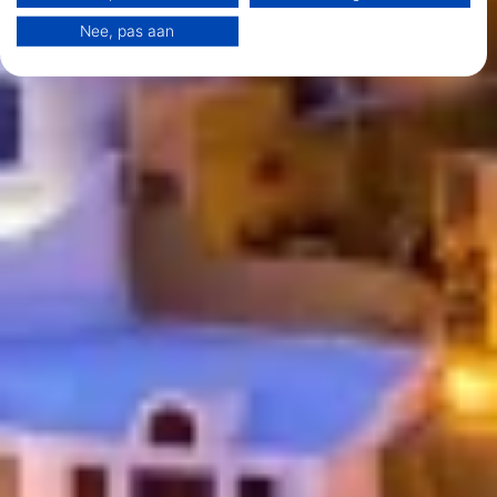
statistieken of combinaties van gegevens uit verschillende bronnen.
Nee, pas aan
Diensten ontwikkelen en verbeteren. Beperkte gegevens gebruiken om
content te selecteren.
Meer informatie over het datagebruik door Google vindt u hier:
https://business.safety.google/privacy/
Gegevens kunnen buiten de Europese Unie worden gedeeld en naar de
VS worden verzonden.
Uw toestemming en het cookie zijn uitsluitend van toepassing op deze
website/app.
Bekijk partnerlijst (1 IAB-verkopers)
Wij gebruiken uw gegevens voor de volgende doeleinden:
IAB-verwerkingsdoeleinden:
Informatie op een apparaat opslaan en/of
openen
Beperkte gegevens gebruiken om
advertenties te selecteren
Profielen aanmaken ten behoeve van
gepersonaliseerde advertenties
Profielen gebruiken voor de selectie van