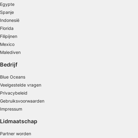
Profielen aanmaken ten behoeve van
Egypte
gepersonaliseerde advertenties
Spanje
Profielen gebruiken voor de selectie van
Indonesië
gepersonaliseerde advertenties
Florida
Filipijnen
Profielen aanmaken ter personalisatie van
content
Mexico
Malediven
Profielen gebruiken ter selectie van
gepersonaliseerde content
Bedrijf
De prestaties van advertenties meten
Blue Oceans
Veelgestelde vragen
Contentprestaties meten
Privacybeleid
Publieksgroepen begrijpen aan de hand van
Gebruiksvoorwaarden
statistieken of combinaties van gegevens uit
Impressum
verschillende bronnen
Lidmaatschap
Diensten ontwikkelen en verbeteren
Partner worden
Beperkte gegevens gebruiken om content te