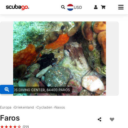
USD
© PAROS DIVING CENTER, 84400 PAROS
Europa
Griekenland
Cycladen
Naxos
Faros
★★★★☆
(72)