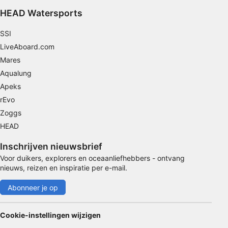
selecteren
HEAD Watersports
Speciale functies van IAB:
SSI
Precieze geolocatiegegevens gebruiken
LiveAboard.com
Apparaten identificeren op basis van actief
Mares
opgevraagde informatie
Aqualung
Niet-IAB-verwerkingsdoeleinden:
Apeks
Noodzakelijk
rEvo
Zoggs
Prestatie
HEAD
Functioneel
Inschrijven nieuwsbrief
Voor duikers, explorers en oceaanliefhebbers - ontvang
Advertenties
nieuws, reizen en inspiratie per e-mail.
Abonneer je op
Cookie-instellingen wijzigen