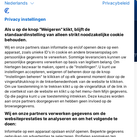
Nederlands
Privacybeleid
Murene
Barracuda
Privacy instellingen
13
13
Waarnemingen
Waarnemingen
Als u op de knop "Weigeren" klikt, blijft de
standaardinstelling van alleen strikt noodzakelijke cookie
behouden.
Wij en onze partners slaan informatie op en/of openen deze op een
apparaat, zoals unieke ID's in cookie en andere browseropslag om
J
F
M
A
M
J
J
A
S
O
N
D
J
F
M
A
M
J
J
A
S
O
N
D
J
F
persoonlijke gegevens te verwerken. Sommige leveranciers kunnen uw
persoonlijke gegevens verwerken op basis van legitiem belang. Om
hiertegen bezwaar te maken, opent u de "Instellingen". U kunt uw
instellingen accepteren, weigeren of beheren door op de knop
Duikcentra die deze duiklocatie
"Instellingen beheren" te klikken of op elk gewenst moment door op de
vingerafdrukknop in de linkerbenedenhoek van de website te klikken.
verzorgen
Om uw toestemming in te trekken klikt u op de vingerafdruk of de link in
de voettekst van de website en klikt u op het menu-item Mijn gegevens.
Op die pagina kunt u uw toestemming intrekken. Deze keuzes worden
aan onze partners doorgegeven en hebben geen invloed op de
PAROS DIVING CENTER
browsegegevens.
Golden Beach, 84400 PAROS,
Griekenland
Wij en onze partners verwerken gegevens om de
websiteprestaties te analyseren en om het volgende te
doen:
Informatie op een apparaat opslaan en/of openen. Beperkte gegevens
DUIKSTEKKEN IN DE BUURT
gebruiken om advertenties te selecteren. Profielen aanmaken ten