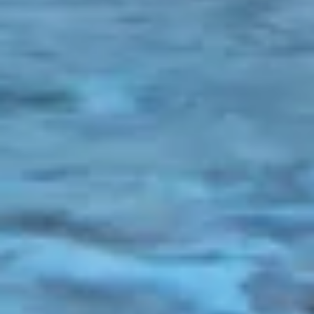
Beperkte gegevens gebruiken om
advertenties te selecteren
Profielen aanmaken ten behoeve van
gepersonaliseerde advertenties
Profielen gebruiken voor de selectie van
gepersonaliseerde advertenties
Profielen aanmaken ter personalisatie van
content
Profielen gebruiken ter selectie van
gepersonaliseerde content
De prestaties van advertenties meten
Contentprestaties meten
Publieksgroepen begrijpen aan de hand van
statistieken of combinaties van gegevens uit
verschillende bronnen