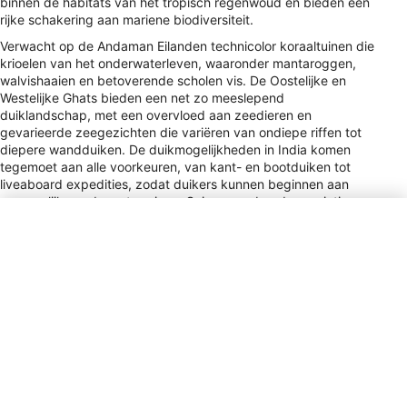
binnen de habitats van het tropisch regenwoud en bieden een
rijke schakering aan mariene biodiversiteit.
Verwacht op de Andaman Eilanden technicolor koraaltuinen die
krioelen van het onderwaterleven, waaronder mantaroggen,
walvishaaien en betoverende scholen vis. De Oostelijke en
Westelijke Ghats bieden een net zo meeslepend
duiklandschap, met een overvloed aan zeedieren en
gevarieerde zeegezichten die variëren van ondiepe riffen tot
diepere wandduiken. De duikmogelijkheden in India komen
tegemoet aan alle voorkeuren, van kant- en bootduiken tot
liveaboard expedities, zodat duikers kunnen beginnen aan
persoonlijke onderwaterreizen. Seizoensgebonden variaties
voegen een extra laag van opwinding toe, met verschillende
zeedieren die hun aanwezigheid kenbaar maken in
verschillende tijden van het jaar, waardoor je bij elk bezoek
verzekerd bent van een unieke ervaring.
Type stekker
C, D, M
Betaling
VISA, MC, AMEX, DC, JCB, Cir, Plus
Fooi
5–10% / Restaurant &amp; Hotel Staff
/ Tipping is appreciated in mid- to