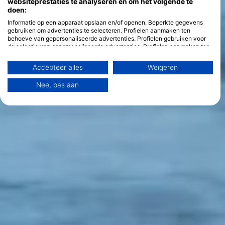
websiteprestaties te analyseren en om het volgende te
doen:
Informatie op een apparaat opslaan en/of openen. Beperkte gegevens
gebruiken om advertenties te selecteren. Profielen aanmaken ten
behoeve van gepersonaliseerde advertenties. Profielen gebruiken voor
de selectie van gepersonaliseerde advertenties. Profielen aanmaken ter
personalisatie van content. Profielen gebruiken ter selectie van
gepersonaliseerde content. De prestaties van advertenties meten.
Accepteer alles
Weigeren
Contentprestaties meten. Publieksgroepen begrijpen aan de hand van
statistieken of combinaties van gegevens uit verschillende bronnen.
Nee, pas aan
Diensten ontwikkelen en verbeteren. Beperkte gegevens gebruiken om
content te selecteren.
Meer informatie over het datagebruik door Google vindt u hier:
https://business.safety.google/privacy/
Gegevens kunnen buiten de Europese Unie worden gedeeld en naar de
VS worden verzonden.
Uw toestemming en het cookie zijn uitsluitend van toepassing op deze
website/app.
Bekijk partnerlijst (1 IAB-verkopers)
Wij gebruiken uw gegevens voor de volgende doeleinden:
IAB-verwerkingsdoeleinden:
Informatie op een apparaat opslaan en/of
openen