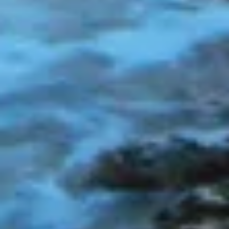
Diensten ontwikkelen en verbeteren
Beperkte gegevens gebruiken om content te
selecteren
Speciale functies van IAB:
Precieze geolocatiegegevens gebruiken
Apparaten identificeren op basis van actief
opgevraagde informatie
Niet-IAB-verwerkingsdoeleinden:
Noodzakelijk
Prestatie
Functioneel
Advertenties