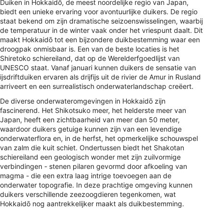
Duiken in Hokkaidō, de meest noordelijke regio van Japan,
biedt een unieke ervaring voor avontuurlijke duikers. De regio
staat bekend om zijn dramatische seizoenswisselingen, waarbij
de temperatuur in de winter vaak onder het vriespunt daalt. Dit
maakt Hokkaidō tot een bijzondere duikbestemming waar een
droogpak onmisbaar is. Een van de beste locaties is het
Shiretoko schiereiland, dat op de Werelderfgoedlijst van
UNESCO staat. Vanaf januari kunnen duikers de sensatie van
ijsdriftduiken ervaren als drijfijs uit de rivier de Amur in Rusland
arriveert en een surrealistisch onderwaterlandschap creëert.
De diverse onderwateromgevingen in Hokkaidō zijn
fascinerend. Het Shikotsuko meer, het helderste meer van
Japan, heeft een zichtbaarheid van meer dan 50 meter,
waardoor duikers getuige kunnen zijn van een levendige
onderwaterflora en, in de herfst, het opmerkelijke schouwspel
van zalm die kuit schiet. Ondertussen biedt het Shakotan
schiereiland een geologisch wonder met zijn zuilvormige
verbindingen - stenen pilaren gevormd door afkoeling van
magma - die een extra laag intrige toevoegen aan de
onderwater topografie. In deze prachtige omgeving kunnen
duikers verschillende zeezoogdieren tegenkomen, wat
Hokkaidō nog aantrekkelijker maakt als duikbestemming.