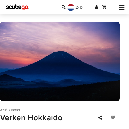
USD
© AdobeStock/Hiroki WAKABAYASHI
Azië
Japan
Verken Hokkaido