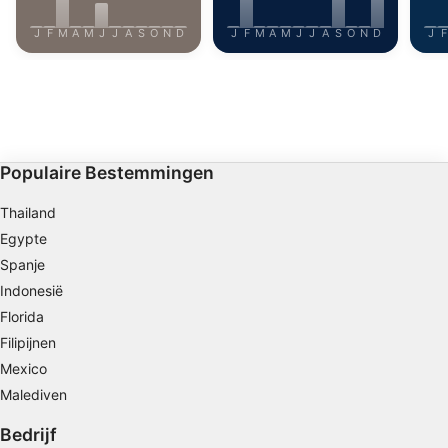
opgevraagde informatie
J
F
M
A
M
J
J
A
S
O
N
D
J
F
M
A
M
J
J
A
S
O
N
D
J
F
Niet-IAB-verwerkingsdoeleinden:
Noodzakelijk
Prestatie
Functioneel
Populaire Bestemmingen
Advertenties
Thailand
Egypte
Spanje
Indonesië
Florida
Filipijnen
Mexico
Malediven
Bedrijf