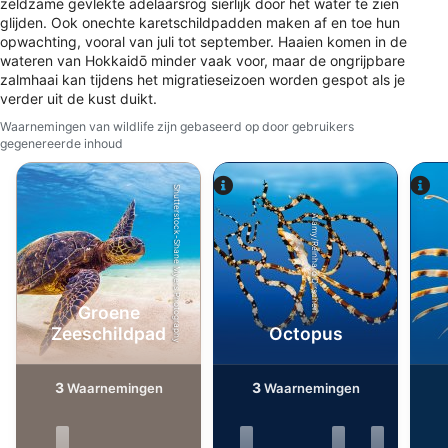
zeldzame gevlekte adelaarsrog sierlijk door het water te zien
Profielen aanmaken ter personalisatie van
glijden. Ook onechte karetschildpadden maken af en toe hun
content
opwachting, vooral van juli tot september. Haaien komen in de
wateren van Hokkaidō minder vaak voor, maar de ongrijpbare
Profielen gebruiken ter selectie van
zalmhaai kan tijdens het migratieseizoen worden gespot als je
gepersonaliseerde content
verder uit de kust duikt.
Waarnemingen van wildlife zijn gebaseerd op door gebruikers
De prestaties van advertenties meten
gegenereerde inhoud
Contentprestaties meten
Shutterstock-Shane Myers Photography
Publieksgroepen begrijpen aan de hand van
Alamy/Reinhard Dirscherl
statistieken of combinaties van gegevens uit
verschillende bronnen
Diensten ontwikkelen en verbeteren
Groene
Beperkte gegevens gebruiken om content te
Zeeschildpad
Octopus
selecteren
Speciale functies van IAB:
3
3
Waarnemingen
Waarnemingen
Precieze geolocatiegegevens gebruiken
Apparaten identificeren op basis van actief