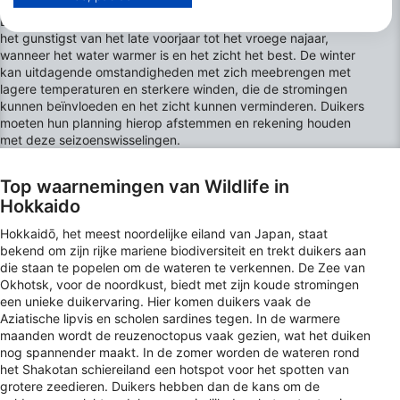
content te selecteren.
Duiken kan het hele jaar door, maar de omstandigheden zijn
Meer informatie over het datagebruik door Google vindt u hier:
het gunstigst van het late voorjaar tot het vroege najaar,
https://business.safety.google/privacy/
wanneer het water warmer is en het zicht het best. De winter
Gegevens kunnen buiten de Europese Unie worden gedeeld en naar de
kan uitdagende omstandigheden met zich meebrengen met
VS worden verzonden.
lagere temperaturen en sterkere winden, die de stromingen
Uw toestemming en het cookie zijn uitsluitend van toepassing op deze
kunnen beïnvloeden en het zicht kunnen verminderen. Duikers
website/app.
moeten hun planning hierop afstemmen en rekening houden
Bekijk partnerlijst (1 IAB-verkopers)
met deze seizoenswisselingen.
Wij gebruiken uw gegevens voor de volgende doeleinden:
IAB-verwerkingsdoeleinden:
Top waarnemingen van Wildlife in
Hokkaido
Informatie op een apparaat opslaan en/of
openen
Hokkaidō, het meest noordelijke eiland van Japan, staat
bekend om zijn rijke mariene biodiversiteit en trekt duikers aan
Beperkte gegevens gebruiken om
die staan te popelen om de wateren te verkennen. De Zee van
advertenties te selecteren
Okhotsk, voor de noordkust, biedt met zijn koude stromingen
een unieke duikervaring. Hier komen duikers vaak de
Profielen aanmaken ten behoeve van
Aziatische lipvis en scholen sardines tegen. In de warmere
gepersonaliseerde advertenties
maanden wordt de reuzenoctopus vaak gezien, wat het duiken
nog spannender maakt. In de zomer worden de wateren rond
Profielen gebruiken voor de selectie van
het Shakotan schiereiland een hotspot voor het spotten van
gepersonaliseerde advertenties
grotere zeedieren. Duikers hebben dan de kans om de