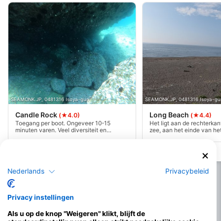
SEAMONK.JP, 0481316 Isoya-gun
SEAMONK.JP, 0481316 Isoya-gu
Candle Rock
Long Beach
(★4.0)
(★4.4)
Toegang per boot. Ongeveer 10-15
Het ligt aan de rechterka
minuten varen. Veel diversiteit en
zee, aan het einde van he
interessante rotsen - wandtype. Veel
toegang is heel gemakkelij
manieren om de duik uit te voeren. Het
moet wel een stukje lopen 
kan heel diep zijn, max 35. Goed voor
Zandstrand. Er zijn veel p
beginners en gevorderden.
parkeren. Er zijn geen toil
Nederlands
Privacybeleid
Privacy instellingen
Als u op de knop "Weigeren" klikt, blijft de