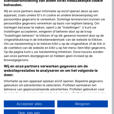
standaardinstelling van alleen strikt noodzakelijke cookie
behouden.
Wij en onze partners slaan informatie op en/of openen deze op een
apparaat, zoals unieke ID's in cookie en andere browseropslag om
persoonlijke gegevens te verwerken. Sommige leveranciers kunnen uw
persoonlijke gegevens verwerken op basis van legitiem belang. Om
hiertegen bezwaar te maken, opent u de "Instellingen". U kunt uw
instellingen accepteren, weigeren of beheren door op de knop
"Instellingen beheren" te klikken of op elk gewenst moment door op de
vingerafdrukknop in de linkerbenedenhoek van de website te klikken.
Om uw toestemming in te trekken klikt u op de vingerafdruk of de link in
de voettekst van de website en klikt u op het menu-item Mijn gegevens.
Op die pagina kunt u uw toestemming intrekken. Deze keuzes worden
aan onze partners doorgegeven en hebben geen invloed op de
browsegegevens.
Wij en onze partners verwerken gegevens om de
websiteprestaties te analyseren en om het volgende te
doen:
De beste maanden om te duiken in
Informatie op een apparaat opslaan en/of openen. Beperkte gegevens
Hokkaido
gebruiken om advertenties te selecteren. Profielen aanmaken ten
behoeve van gepersonaliseerde advertenties. Profielen gebruiken voor
Duiken in Hokkaidō biedt het hele jaar door diverse ervaringen.
de selectie van gepersonaliseerde advertenties. Profielen aanmaken ter
personalisatie van content. Profielen gebruiken ter selectie van
Watertemperaturen variëren van 3°C-10°C/37°F-50°F in de
gepersonaliseerde content. De prestaties van advertenties meten.
winter tot 15°C-22°C/59°F-72°F in de zomer. Het zicht kan
Accepteer alles
Weigeren
Contentprestaties meten. Publieksgroepen begrijpen aan de hand van
sterk variëren, meestal van 5 tot 20 meter, afhankelijk van het
statistieken of combinaties van gegevens uit verschillende bronnen.
seizoen en de locatie.
Nee, pas aan
Diensten ontwikkelen en verbeteren. Beperkte gegevens gebruiken om