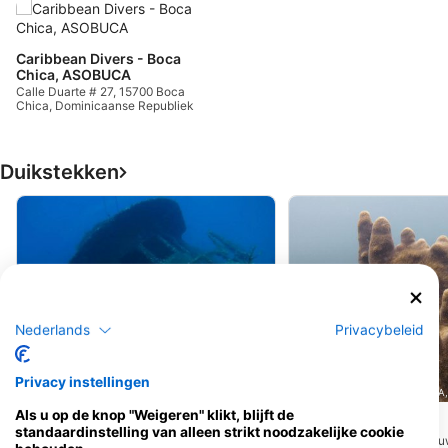
Caribbean Divers - Boca
Chica, ASOBUCA
Calle Duarte # 27, 15700 Boca
Chica, Dominicaanse Republiek
Duikstekken
Nederlands
Privacybeleid
Privacy instellingen
CARIBBEAN DIVERS - ASOBUCA, 15700 Boca Chica
CARIBBEAN DIVERS - ASOBUCA, 
Als u op de knop "Weigeren" klikt, blijft de
Catuan (Wreck)
3. Riff
(★4.5)
(★4.4)
standaardinstelling van alleen strikt noodzakelijke cookie
De Catuán zit bij Boca Chica en is op 12
Zeer mooi rif, het is gebo