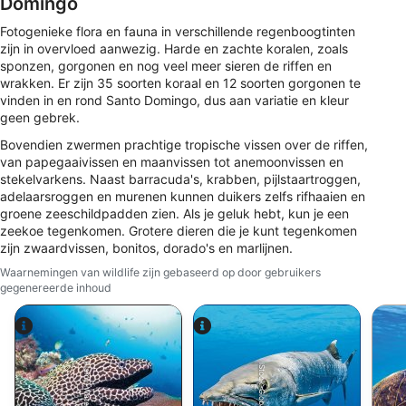
Domingo
content
Fotogenieke flora en fauna in verschillende regenboogtinten
Profielen gebruiken ter selectie van
zijn in overvloed aanwezig. Harde en zachte koralen, zoals
gepersonaliseerde content
sponzen, gorgonen en nog veel meer sieren de riffen en
wrakken. Er zijn 35 soorten koraal en 12 soorten gorgonen te
vinden in en rond Santo Domingo, dus aan variatie en kleur
De prestaties van advertenties meten
geen gebrek.
Contentprestaties meten
Bovendien zwermen prachtige tropische vissen over de riffen,
van papegaaivissen en maanvissen tot anemoonvissen en
Publieksgroepen begrijpen aan de hand van
stekelvarkens. Naast barracuda's, krabben, pijlstaartroggen,
statistieken of combinaties van gegevens uit
adelaarsroggen en murenen kunnen duikers zelfs rifhaaien en
verschillende bronnen
groene zeeschildpadden zien. Als je geluk hebt, kun je een
zeekoe tegenkomen. Grotere dieren die je kunt tegenkomen
Diensten ontwikkelen en verbeteren
zijn zwaardvissen, bonitos, dorado's en marlijnen.
Waarnemingen van wildlife zijn gebaseerd op door gebruikers
Beperkte gegevens gebruiken om content te
gegenereerde inhoud
selecteren
Speciale functies van IAB:
Precieze geolocatiegegevens gebruiken
Alamy-WaterFrame
iStock-Global_Pics
Apparaten identificeren op basis van actief
opgevraagde informatie