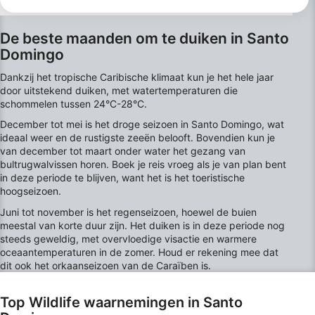
Meer informatie over het datagebruik door Google vindt u hier:
https://business.safety.google/privacy/
De beste maanden om te duiken in Santo
Gegevens kunnen buiten de Europese Unie worden gedeeld en naar de
VS worden verzonden.
Domingo
Uw toestemming en het cookie zijn uitsluitend van toepassing op deze
website/app.
Dankzij het tropische Caribische klimaat kun je het hele jaar
door uitstekend duiken, met watertemperaturen die
Bekijk partnerlijst (1 IAB-verkopers)
schommelen tussen 24°C-28°C.
Wij gebruiken uw gegevens voor de volgende doeleinden:
December tot mei is het droge seizoen in Santo Domingo, wat
IAB-verwerkingsdoeleinden:
ideaal weer en de rustigste zeeën belooft. Bovendien kun je
Informatie op een apparaat opslaan en/of
van december tot maart onder water het gezang van
openen
bultrugwalvissen horen. Boek je reis vroeg als je van plan bent
in deze periode te blijven, want het is het toeristische
Beperkte gegevens gebruiken om
hoogseizoen.
advertenties te selecteren
Juni tot november is het regenseizoen, hoewel de buien
meestal van korte duur zijn. Het duiken is in deze periode nog
Profielen aanmaken ten behoeve van
steeds geweldig, met overvloedige visactie en warmere
gepersonaliseerde advertenties
oceaantemperaturen in de zomer. Houd er rekening mee dat
dit ook het orkaanseizoen van de Caraïben is.
Profielen gebruiken voor de selectie van
gepersonaliseerde advertenties
Top Wildlife waarnemingen in Santo
Profielen aanmaken ter personalisatie van