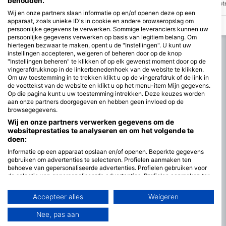
behouden.
december 2006 tot zinken gebracht. Het
onderwaterberg. De diept
zit in ongeveer 18 meter water. De 33
noordkant is ongeveer 30 
Wij en onze partners slaan informatie op en/of openen deze op een
meter lange sleepboot is nu een prachtig
zuidkant tot 55 meter. Dit r
apparaat, zoals unieke ID's in cookie en andere browseropslag om
onderwaterlandschap van koraaltuinen
geschikt voor gevorderde 
persoonlijke gegevens te verwerken. Sommige leveranciers kunnen uw
en grote scholen kleine tropische vissen,
de gemiddelde diepte is al
persoonlijke gegevens verwerken op basis van legitiem belang. Om
waardoor het een geweldige plek is voor
65 ft (20 m). Optimaal ook
hiertegen bezwaar te maken, opent u de "Instellingen". U kunt uw
gevorderde duikers om te verkennen.
diepduiken.
instellingen accepteren, weigeren of beheren door op de knop
"Instellingen beheren" te klikken of op elk gewenst moment door op de
vingerafdrukknop in de linkerbenedenhoek van de website te klikken.
Om uw toestemming in te trekken klikt u op de vingerafdruk of de link in
de voettekst van de website en klikt u op het menu-item Mijn gegevens.
Op die pagina kunt u uw toestemming intrekken. Deze keuzes worden
aan onze partners doorgegeven en hebben geen invloed op de
browsegegevens.
Wij en onze partners verwerken gegevens om de
websiteprestaties te analyseren en om het volgende te
doen:
Informatie op een apparaat opslaan en/of openen. Beperkte gegevens
gebruiken om advertenties te selecteren. Profielen aanmaken ten
behoeve van gepersonaliseerde advertenties. Profielen gebruiken voor
de selectie van gepersonaliseerde advertenties. Profielen aanmaken ter
personalisatie van content. Profielen gebruiken ter selectie van
gepersonaliseerde content. De prestaties van advertenties meten.
Accepteer alles
Weigeren
Contentprestaties meten. Publieksgroepen begrijpen aan de hand van
statistieken of combinaties van gegevens uit verschillende bronnen.
Nee, pas aan
Diensten ontwikkelen en verbeteren. Beperkte gegevens gebruiken om
content te selecteren.