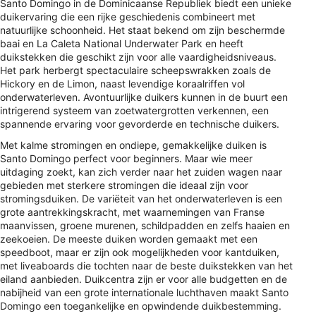
Santo Domingo in de Dominicaanse Republiek biedt een unieke
duikervaring die een rijke geschiedenis combineert met
natuurlijke schoonheid. Het staat bekend om zijn beschermde
baai en La Caleta National Underwater Park en heeft
duikstekken die geschikt zijn voor alle vaardigheidsniveaus.
Het park herbergt spectaculaire scheepswrakken zoals de
Hickory en de Limon, naast levendige koraalriffen vol
onderwaterleven. Avontuurlijke duikers kunnen in de buurt een
intrigerend systeem van zoetwatergrotten verkennen, een
spannende ervaring voor gevorderde en technische duikers.
Met kalme stromingen en ondiepe, gemakkelijke duiken is
Santo Domingo perfect voor beginners. Maar wie meer
uitdaging zoekt, kan zich verder naar het zuiden wagen naar
gebieden met sterkere stromingen die ideaal zijn voor
stromingsduiken. De variëteit van het onderwaterleven is een
grote aantrekkingskracht, met waarnemingen van Franse
maanvissen, groene murenen, schildpadden en zelfs haaien en
zeekoeien. De meeste duiken worden gemaakt met een
speedboot, maar er zijn ook mogelijkheden voor kantduiken,
met liveaboards die tochten naar de beste duikstekken van het
eiland aanbieden. Duikcentra zijn er voor alle budgetten en de
nabijheid van een grote internationale luchthaven maakt Santo
Domingo een toegankelijke en opwindende duikbestemming.