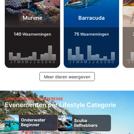
Niet-IAB-verwerkingsdoeleinden:
Murene
Barracuda
Noodzakelijk
Prestatie
140
75
Waarnemingen
Waarnemingen
Functioneel
Advertenties
J
F
M
A
M
J
J
A
S
O
N
D
J
F
M
A
M
J
J
A
S
O
N
D
J
F
Meer dieren weergeven
SAMENGESTELD OP INTERESSE
Evenementen per Lifestyle Categorie
Onderwater
Scuba
Beginner
liefhebbers