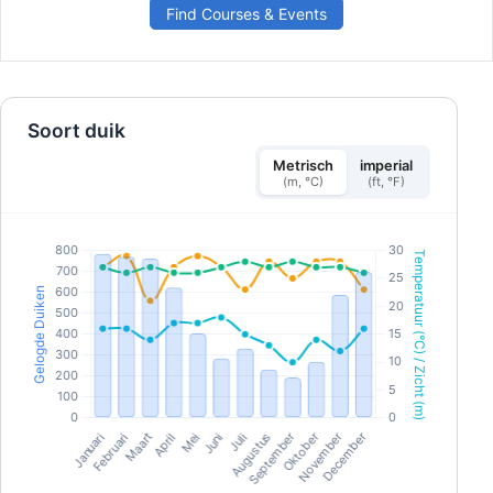
Find Courses & Events
je de essentiële vaardigheden en het
zelfvertrouwen die nodig zijn om eerste hulp te
verlenen. Na je brevet ben je gekwalificeerd om
als eerstehulpverlener op te treden, EHBO en
Reanimatie (First Aid and CPR) toe te passen,
noodzuurstof toe te dienen en hulp te bieden met
een AED.Behaal je SSI React Right Specialty-
brevet en wees voorbereid om mededuikers te
Soort duik
helpen in een noodsituatie. Begin vandaag nog
met je SSI React Right Specialty-cursus!
Metrisch
imperial
(m, °C)
(ft, °F)