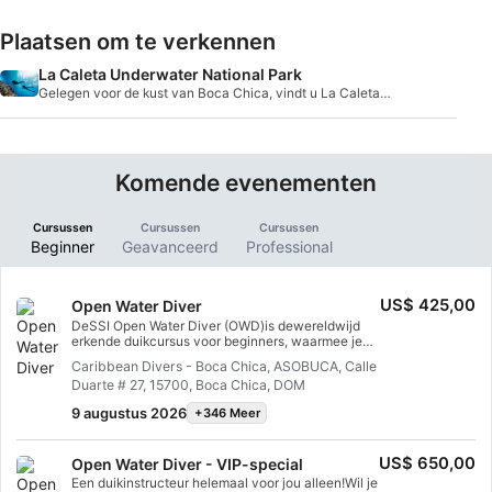
Plaatsen om te verkennen
La Caleta Underwater National Park
Gelegen voor de kust van Boca Chica, vindt u La Caleta
Underwater National Park. Dit is een beschermd maritiem
milieu en een geweldige duiklocatie.
Komende evenementen
Cursussen
Cursussen
Cursussen
Beginner
Geavanceerd
Professional
US$ 425,00
Open Water Diver
DeSSI Open Water Diver (OWD)is dewereldwijd
erkende duikcursus voor beginners, waarmee je
leert zelfstandig te duiken. Het geeft je het recht
Caribbean Divers - Boca Chica, ASOBUCA, Calle
om samen met een duikpartner (Buddy) tot 18
Duarte # 27, 15700, Boca Chica, DOM
meter diep te duiken. De cursus bestaat uit drie
delen:Theorie,Zwembad/ondiep waterenDuiken in
9 augustus 2026
+346 Meer
open water.[1,2,3,4]
US$ 650,00
Open Water Diver - VIP-special
Een duikinstructeur helemaal voor jou alleen!Wil je