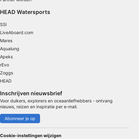
selecteren
HEAD Watersports
Speciale functies van IAB:
Precieze geolocatiegegevens gebruiken
SSI
LiveAboard.com
Apparaten identificeren op basis van actief
Mares
opgevraagde informatie
Aqualung
Niet-IAB-verwerkingsdoeleinden:
Apeks
Noodzakelijk
rEvo
Zoggs
Prestatie
HEAD
Functioneel
Inschrijven nieuwsbrief
Advertenties
Voor duikers, explorers en oceaanliefhebbers - ontvang
nieuws, reizen en inspiratie per e-mail.
Abonneer je op
Cookie-instellingen wijzigen