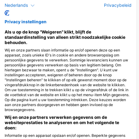
Nederlands
Privacybeleid
Duikcentra die deze duiklocatie
verzorgen
Privacy instellingen
Als u op de knop "Weigeren" klikt, blijft de
LA TORTUE DIVE CENTER
standaardinstelling van alleen strikt noodzakelijke cookie
behouden.
Masaplod Norte, dauin, 6217 Dauin,
Silver Reef Dive Resort Dauin,
Negros - Filippijn
Silver Reef Dive Resort
Wij en onze partners slaan informatie op en/of openen deze op een
KM 21 National Highway, 6217
apparaat, zoals unieke ID's in cookie en andere browseropslag om
Dauin, Negros - Filippijn
persoonlijke gegevens te verwerken. Sommige leveranciers kunnen uw
persoonlijke gegevens verwerken op basis van legitiem belang. Om
hiertegen bezwaar te maken, opent u de "Instellingen". U kunt uw
instellingen accepteren, weigeren of beheren door op de knop
KIM’S DIVE REORT
"Instellingen beheren" te klikken of op elk gewenst moment door op de
Masaplud, 6217 Dauin,
vingerafdrukknop in de linkerbenedenhoek van de website te klikken.
Negros - Filippijn
Om uw toestemming in te trekken klikt u op de vingerafdruk of de link in
de voettekst van de website en klikt u op het menu-item Mijn gegevens.
Op die pagina kunt u uw toestemming intrekken. Deze keuzes worden
aan onze partners doorgegeven en hebben geen invloed op de
browsegegevens.
Wij en onze partners verwerken gegevens om de
websiteprestaties te analyseren en om het volgende te
doen:
Informatie op een apparaat opslaan en/of openen. Beperkte gegevens