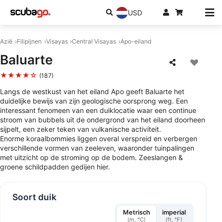
USD
Azië
Filipijnen
Visayas
Central Visayas
Apo-eiland
Baluarte
★★★★☆
(187)
Langs de westkust van het eiland Apo geeft Baluarte het
duidelijke bewijs van zijn geologische oorsprong weg. Een
interessant fenomeen van een duiklocatie waar een continue
stroom van bubbels uit de ondergrond van het eiland doorheen
sijpelt, een zeker teken van vulkanische activiteit.
Enorme koraalbommies liggen overal verspreid en verbergen
verschillende vormen van zeeleven, waaronder tuinpalingen
met uitzicht op de stroming op de bodem. Zeeslangen &
groene schildpadden gedijen hier.
Soort duik
Metrisch
imperial
(m, °C)
(ft, °F)