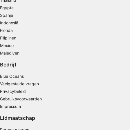
Thailand
Profielen aanmaken ten behoeve van
Egypte
gepersonaliseerde advertenties
Spanje
Profielen gebruiken voor de selectie van
Indonesië
gepersonaliseerde advertenties
Florida
Profielen aanmaken ter personalisatie van
Filipijnen
content
Mexico
Malediven
Profielen gebruiken ter selectie van
gepersonaliseerde content
Bedrijf
De prestaties van advertenties meten
Blue Oceans
Contentprestaties meten
Veelgestelde vragen
Privacybeleid
Publieksgroepen begrijpen aan de hand van
Gebruiksvoorwaarden
statistieken of combinaties van gegevens uit
verschillende bronnen
Impressum
Diensten ontwikkelen en verbeteren
Lidmaatschap
Beperkte gegevens gebruiken om content te
Partner worden