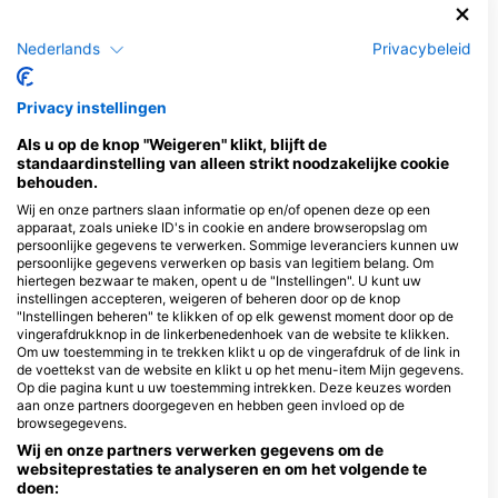
Duikcentra die deze duiklocatie
verzorgen
Nederlands
Privacybeleid
Privacy instellingen
Als u op de knop "Weigeren" klikt, blijft de
standaardinstelling van alleen strikt noodzakelijke cookie
behouden.
Wij en onze partners slaan informatie op en/of openen deze op een
apparaat, zoals unieke ID's in cookie en andere browseropslag om
Cipreia Dive Club Madeira
Madeira Diving Center
persoonlijke gegevens te verwerken. Sommige leveranciers kunnen uw
Vidamar Resort Hotel Madeira,
Rua D. Francisco Santana, Ed.
persoonlijke gegevens verwerken op basis van legitiem belang. Om
Estrada Monumental, 175-177,
Contrata, Bl IIII, 9125-031 CANICO
hiertegen bezwaar te maken, opent u de "Instellingen". U kunt uw
9000-100 Funchal, PO10 - Portugal
DE BAIXO, PO10 - Portugal
instellingen accepteren, weigeren of beheren door op de knop
"Instellingen beheren" te klikken of op elk gewenst moment door op de
vingerafdrukknop in de linkerbenedenhoek van de website te klikken.
Atalaia Diving Center
Om uw toestemming in te trekken klikt u op de vingerafdruk of de link in
Travessa Vista da Praia,
de voettekst van de website en klikt u op het menu-item Mijn gegevens.
Hotel Royal Orchid, 9125-
Op die pagina kunt u uw toestemming intrekken. Deze keuzes worden
039 Caniço de Baixo, PO10
aan onze partners doorgegeven en hebben geen invloed op de
- Portugal
Cipreia Dive Club Madeira - Reis Magos
browsegegevens.
Caminho Velho dos Reis
Wij en onze partners verwerken gegevens om de
Magos Loja 2, 9125-151
Caniço, PO10 - Portugal
websiteprestaties te analyseren en om het volgende te
doen:
Mero Diving Center Madeira, Mero DIving Center Madeira