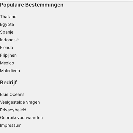
Populaire Bestemmingen
Profielen aanmaken ten behoeve van
Thailand
gepersonaliseerde advertenties
Egypte
Profielen gebruiken voor de selectie van
Spanje
gepersonaliseerde advertenties
Indonesië
Profielen aanmaken ter personalisatie van
Florida
content
Filipijnen
Mexico
Profielen gebruiken ter selectie van
gepersonaliseerde content
Malediven
De prestaties van advertenties meten
Bedrijf
Contentprestaties meten
Blue Oceans
Veelgestelde vragen
Publieksgroepen begrijpen aan de hand van
Privacybeleid
statistieken of combinaties van gegevens uit
verschillende bronnen
Gebruiksvoorwaarden
Impressum
Diensten ontwikkelen en verbeteren