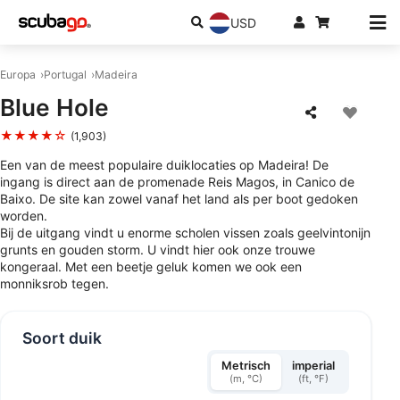
USD
Europa
Portugal
Madeira
Blue Hole
★★★★☆
(1,903)
Een van de meest populaire duiklocaties op Madeira! De
ingang is direct aan de promenade Reis Magos, in Canico de
Baixo. De site kan zowel vanaf het land als per boot gedoken
worden.
Bij de uitgang vindt u enorme scholen vissen zoals geelvintonijn
grunts en gouden storm. U vindt hier ook onze trouwe
kongeraal. Met een beetje geluk komen we ook een
monniksrob tegen.
Soort duik
Metrisch
imperial
(m, °C)
(ft, °F)