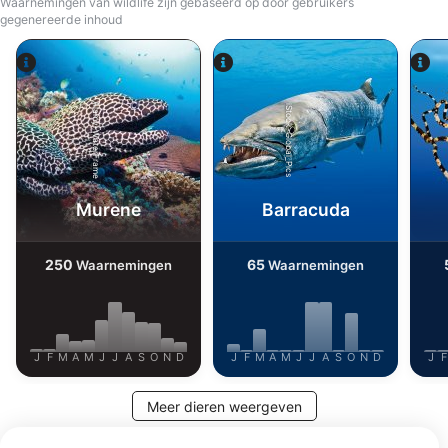
Waarnemingen van wildlife zijn gebaseerd op door gebruikers
gegenereerde inhoud
Alamy-WaterFrame
iStock-Global_Pics
Murene
Barracuda
250
65
Waarnemingen
Waarnemingen
J
F
M
A
M
J
J
A
S
O
N
D
J
F
M
A
M
J
J
A
S
O
N
D
J
F
Meer dieren weergeven