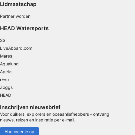
Lidmaatschap
Beperkte gegevens gebruiken om content te
selecteren
Partner worden
Speciale functies van IAB:
HEAD Watersports
Precieze geolocatiegegevens gebruiken
SSI
Apparaten identificeren op basis van actief
LiveAboard.com
opgevraagde informatie
Mares
Niet-IAB-verwerkingsdoeleinden:
Aqualung
Noodzakelijk
Apeks
rEvo
Prestatie
Zoggs
Functioneel
HEAD
Advertenties
Inschrijven nieuwsbrief
Voor duikers, explorers en oceaanliefhebbers - ontvang
nieuws, reizen en inspiratie per e-mail.
Abonneer je op