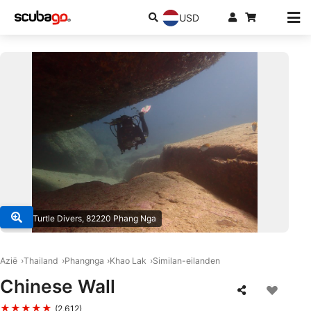
USD
© Sea Turtle Divers, 82220 Phang Nga
Azië
Thailand
Phangnga
Khao Lak
Similan-eilanden
Chinese Wall
★★★★★
(2,612)