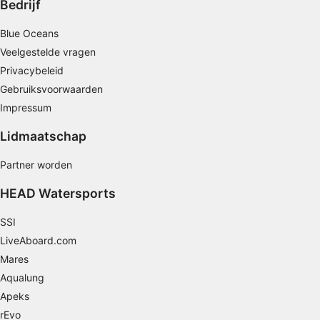
Bedrijf
statistieken of combinaties van gegevens uit
verschillende bronnen
Blue Oceans
Diensten ontwikkelen en verbeteren
Veelgestelde vragen
Privacybeleid
Beperkte gegevens gebruiken om content te
Gebruiksvoorwaarden
selecteren
Impressum
Speciale functies van IAB:
Lidmaatschap
Precieze geolocatiegegevens gebruiken
Partner worden
Apparaten identificeren op basis van actief
opgevraagde informatie
HEAD Watersports
Niet-IAB-verwerkingsdoeleinden:
SSI
Noodzakelijk
LiveAboard.com
Prestatie
Mares
Aqualung
Functioneel
Apeks
Advertenties
rEvo