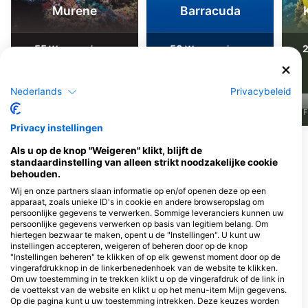
Murene
Barracuda
55
50
Waarnemingen
Waarnemingen
Nederlands
Privacybeleid
J
F
M
A
M
J
J
A
S
O
N
D
J
F
M
A
M
J
J
A
S
O
N
D
J
F
Privacy instellingen
Meer dieren weergeven
Als u op de knop "Weigeren" klikt, blijft de
standaardinstelling van alleen strikt noodzakelijke cookie
behouden.
Duikcentra die deze duiklocatie
Wij en onze partners slaan informatie op en/of openen deze op een
verzorgen
apparaat, zoals unieke ID's in cookie en andere browseropslag om
persoonlijke gegevens te verwerken. Sommige leveranciers kunnen uw
persoonlijke gegevens verwerken op basis van legitiem belang. Om
hiertegen bezwaar te maken, opent u de "Instellingen". U kunt uw
Blue Planet Divers
instellingen accepteren, weigeren of beheren door op de knop
150/1 Moo 1, Saladaan, 81150 Koh
Khao Lak Scuba Adventures
"Instellingen beheren" te klikken of op elk gewenst moment door op de
Lanta, Krabi, Thailand
vingerafdrukknop in de linkerbenedenhoek van de website te klikken.
13/47 Moo 7, T. Khuk Khak, 82220
A. Takuapa, Phang Nga, Thailand
Om uw toestemming in te trekken klikt u op de vingerafdruk of de link in
de voettekst van de website en klikt u op het menu-item Mijn gegevens.
Op die pagina kunt u uw toestemming intrekken. Deze keuzes worden