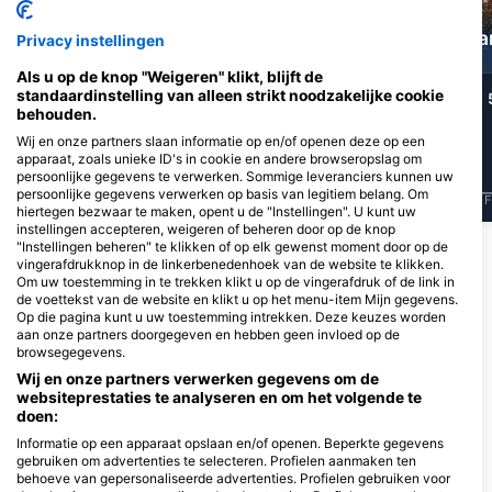
Murene
Octopus
Ta
Privacy instellingen
Als u op de knop "Weigeren" klikt, blijft de
standaardinstelling van alleen strikt noodzakelijke cookie
29
21
Waarnemingen
Waarnemingen
behouden.
Wij en onze partners slaan informatie op en/of openen deze op een
apparaat, zoals unieke ID's in cookie en andere browseropslag om
persoonlijke gegevens te verwerken. Sommige leveranciers kunnen uw
persoonlijke gegevens verwerken op basis van legitiem belang. Om
J
F
M
A
M
J
J
A
S
O
N
D
J
F
M
A
M
J
J
A
S
O
N
D
J
F
hiertegen bezwaar te maken, opent u de "Instellingen". U kunt uw
instellingen accepteren, weigeren of beheren door op de knop
"Instellingen beheren" te klikken of op elk gewenst moment door op de
vingerafdrukknop in de linkerbenedenhoek van de website te klikken.
Duikcentra die deze duiklocatie
Om uw toestemming in te trekken klikt u op de vingerafdruk of de link in
verzorgen
de voettekst van de website en klikt u op het menu-item Mijn gegevens.
Op die pagina kunt u uw toestemming intrekken. Deze keuzes worden
aan onze partners doorgegeven en hebben geen invloed op de
browsegegevens.
Mateua Dive
Diving Grassi-Sub
Wij en onze partners verwerken gegevens om de
Plaza Punta Montgó Nº8, 17130
Passatge Sibil·la de Fortià, 4, 17130
websiteprestaties te analyseren en om het volgende te
L’Escala, GE - Spanje
L’Escala, GE - Spanje
doen:
Informatie op een apparaat opslaan en/of openen. Beperkte gegevens
gebruiken om advertenties te selecteren. Profielen aanmaken ten
DUIKSTEKKEN IN DE BUURT
behoeve van gepersonaliseerde advertenties. Profielen gebruiken voor