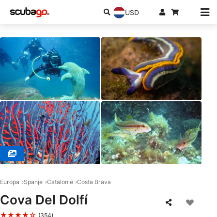
USD
© Scuba Alegre Dive Center, 17470 Sant Pere Pescador
Europa
Spanje
Catalonië
Costa Brava
Cova Del Dolfí
★★★★☆
(354)