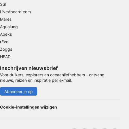
SSI
Speciale functies van IAB:
LiveAboard.com
Precieze geolocatiegegevens gebruiken
Mares
Apparaten identificeren op basis van actief
Aqualung
opgevraagde informatie
Apeks
Niet-IAB-verwerkingsdoeleinden:
rEvo
Noodzakelijk
Zoggs
HEAD
Prestatie
Inschrijven nieuwsbrief
Functioneel
Voor duikers, explorers en oceaanliefhebbers - ontvang
nieuws, reizen en inspiratie per e-mail.
Advertenties
Abonneer je op
Cookie-instellingen wijzigen