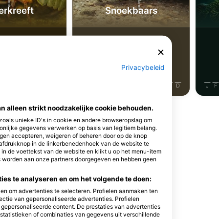
erkreeft
Snoekbaars
20
rnemingen
Waarnemingen
Privacybeleid
J
J
A
S
O
N
D
J
F
M
A
M
J
J
A
S
O
N
D
J
F
van alleen strikt noodzakelijke cookie behouden.
 zoals unieke ID's in cookie en andere browseropslag om
nlijke gegevens verwerken op basis van legitiem belang.
ingen accepteren, weigeren of beheren door op de knop
rafdrukknop in de linkerbenedenhoek van de website te
rgen
k in de voettekst van de website en klikt u op het menu-item
es worden aan onze partners doorgegeven en hebben geen
es te analyseren en om het volgende te doen:
en om advertenties te selecteren. Profielen aanmaken ten
ectie van gepersonaliseerde advertenties. Profielen
n gepersonaliseerde content. De prestaties van advertenties
tatistieken of combinaties van gegevens uit verschillende