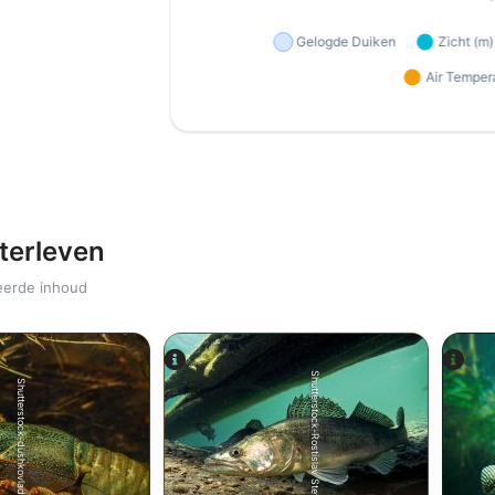
terleven
eerde inhoud
Shutterstock-Rostislav Stefanek
Shutterstock-dushkovladimir