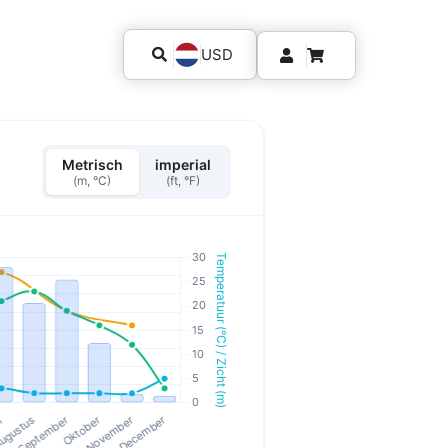
USD
Metrisch
imperial
(m, °C)
(ft, °F)