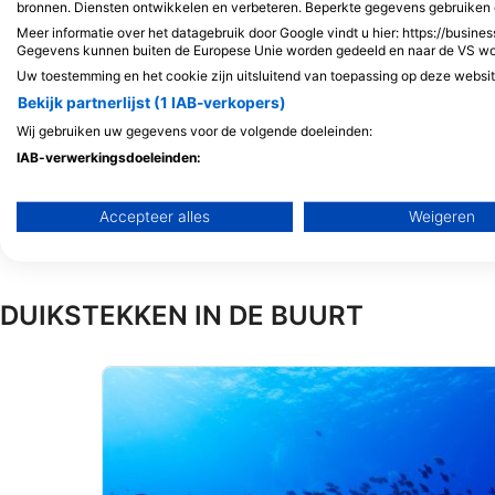
bronnen. Diensten ontwikkelen en verbeteren. Beperkte gegevens gebruiken 
Meer informatie over het datagebruik door Google vindt u hier: https://busines
Gegevens kunnen buiten de Europese Unie worden gedeeld en naar de VS w
Uw toestemming en het cookie zijn uitsluitend van toepassing op deze websi
Bekijk partnerlijst (1 IAB-verkopers)
MadisonScuba
Wij gebruiken uw gegevens voor de volgende doeleinden:
686 Progress Way #9, 53590 Sun
IAB-verwerkingsdoeleinden:
Prairie, WI - Verenigde Staten
Informatie op een apparaat opslaan en/of openen
Accepteer alles
Weigeren
Beperkte gegevens gebruiken om advertenties te selecteren
Profielen aanmaken ten behoeve van gepersonaliseerde adve
DUIKSTEKKEN IN DE BUURT
Profielen gebruiken voor de selectie van gepersonaliseerde a
Profielen aanmaken ter personalisatie van content
Profielen gebruiken ter selectie van gepersonaliseerde conte
De prestaties van advertenties meten