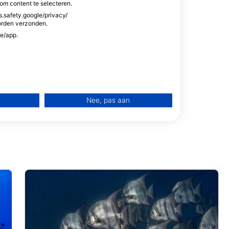
om content te selecteren.
s.safety.google/privacy/
orden verzonden.
te/app.
Nee, pas aan
rtenties
dvertenties
nt