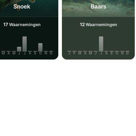
Snoek
Baars
17
12
Waarnemingen
Waarnemingen
M
A
M
J
J
A
S
O
N
D
J
F
M
A
M
J
J
A
S
O
N
D