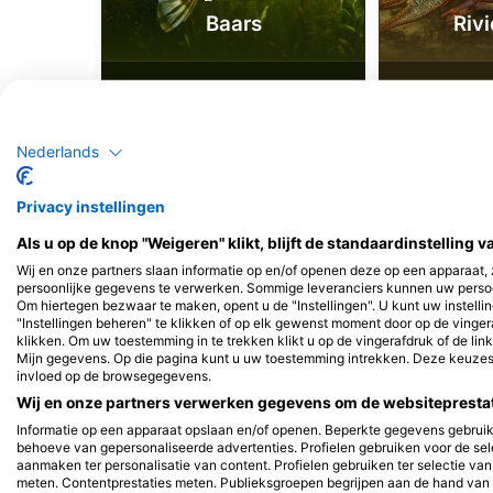
Baars
Rivi
110
38
Waarnemingen
Waa
Nederlands
J
F
M
A
M
J
J
A
S
O
N
D
J
F
M
A
M
Privacy instellingen
Als u op de knop "Weigeren" klikt, blijft de standaardinstelling 
Wij en onze partners slaan informatie op en/of openen deze op een apparaat,
persoonlijke gegevens te verwerken. Sommige leveranciers kunnen uw persoo
Om hiertegen bezwaar te maken, opent u de "Instellingen". U kunt uw instell
"Instellingen beheren" te klikken of op elk gewenst moment door op de vinge
Duikcentra die deze duiklocatie verzo
klikken. Om uw toestemming in te trekken klikt u op de vingerafdruk of de lin
Mijn gegevens. Op die pagina kunt u uw toestemming intrekken. Deze keuz
invloed op de browsegegevens.
Wij en onze partners verwerken gegevens om de websiteprestati
Informatie op een apparaat opslaan en/of openen. Beperkte gegevens gebruik
behoeve van gepersonaliseerde advertenties. Profielen gebruiken voor de sel
aanmaken ter personalisatie van content. Profielen gebruiken ter selectie va
meten. Contentprestaties meten. Publieksgroepen begrijpen aan de hand van s