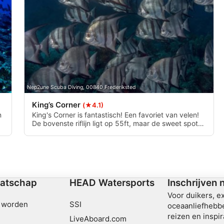
ombinaties van gegevens uit
Nep2une Scuba Diving, 00840 Frederiksted
King’s Corner
(★4.1)
n
King's Corner is fantastisch! Een favoriet van velen!
De bovenste riflijn ligt op 55ft, maar de sweet spot
ormatie
ligt rond de 60-90ft. Je kunt nog een zandlijn
bereiken op 100ft. Je kunt hier het beste komen als
het rustig is, want het zicht kan minder dan 40ft zijn
en er staat vaak stroming.
atschap
HEAD Watersports
Inschrijven 
Voor duikers, e
 worden
SSI
oceaanliefhebbe
reizen en inspir
LiveAboard.com