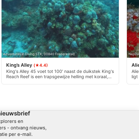
Adventures in Diving STX, 00840 Frederiksted
Nep2un
King’s Alley
Ali
(★4.4)
King's Alley 45 voet tot 100' naast de duikstek King's
Ali
Reach Reef is een trapsgewijze helling met koraal,
lig
sponzen en verschillende zoutwatervissen. Deze
ric
duikstek is zeer geschikt voor beginners tot
spo
gevorderden vanwege de onderwater topografie.
Wees voorzichtig bij de opstijging, want er zijn veel
boten in het gebied.
nieuwsbrief
xplorers en
rs - ontvang nieuws,
atie per e-mail.