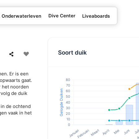
Dive Center
& Onderwaterleven
Liveaboards
Soort duik
en. Er is een
gopwaarts gaat.
r het noorden
rvolg de duik
 in de ochtend
en vaak in het