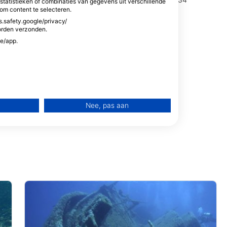
tatistieken of combinaties van gegevens uit verschillende
Marina di Campo, LI - ItaliË
om content te selecteren.
2 Muenchenstein,
s.safety.google/privacy/
orden verzonden.
te/app.
Nee, pas aan
rtenties
dvertenties
nt