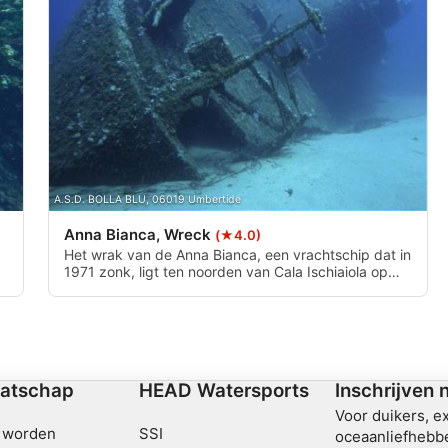
ombinaties van gegevens uit
A.S.D. BOLLA BLU, 06019 Umbertide
Anna Bianca, Wreck
(★4.0)
Het wrak van de Anna Bianca, een vrachtschip dat in
ormatie
1971 zonk, ligt ten noorden van Cala Ischiaiola op
een diepte tussen 33 en 52 m. Het is verdeeld in
n
twee hoofdstukken met een goed bewaard
achtersteven en een gebroken boeg. Met uitstekend
zicht herbergt het murenen, kongeralen, kreeften en
scholen garnalen.
atschap
HEAD Watersports
Inschrijven 
Voor duikers, e
 worden
SSI
oceaanliefhebbe