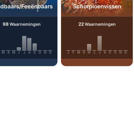
dbaars/Feeënbaars
Schorpioenvissen
98
22
Waarnemingen
Waarnemingen
M
A
M
J
J
A
S
O
N
D
J
F
M
A
M
J
J
A
S
O
N
D