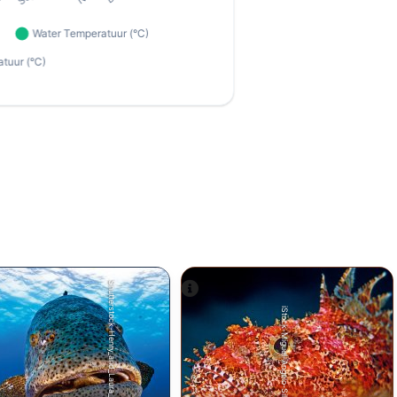
Shutterstock-Henry_and_Laura_Whittaker
iStock-Miguel-Angelo-Silva.