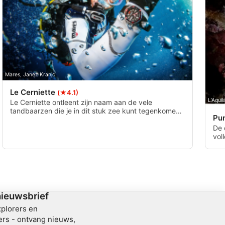
Mares, Janez Kranjc
Le Cerniette
(★4.1)
L’Aqui
Le Cerniette ontleent zijn naam aan de vele
tandbaarzen die je in dit stuk zee kunt tegenkomen.
Pu
Het is een van de meest bezochte duiken in het
beschermde zeegebied Giannutri. De zeebodem
De 
loopt geleidelijk af van 10 meter tot 25 meter tot aan
vol
de rand die afloopt tot 50 meter.
zee
spe
gar
twe
12/
nieuwsbrief
xplorers en
rs - ontvang nieuws,