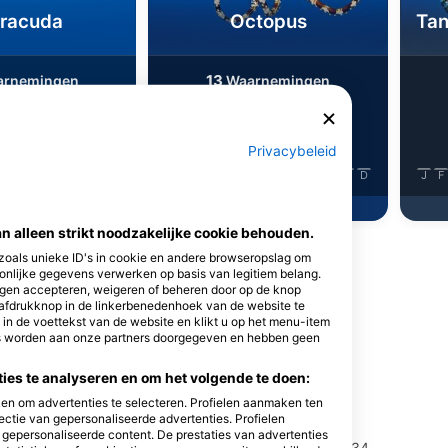
rracuda
Octopus
Tan
13
rnemingen
Waarnemingen
Privacybeleid
J
J
A
S
O
N
D
J
F
M
A
M
J
J
A
S
O
N
D
J
F
van alleen strikt noodzakelijke cookie behouden.
 zoals unieke ID's in cookie en andere browseropslag om
nlijke gegevens verwerken op basis van legitiem belang.
ingen accepteren, weigeren of beheren door op de knop
rafdrukknop in de linkerbenedenhoek van de website te
k in de voettekst van de website en klikt u op het menu-item
rgen
es worden aan onze partners doorgegeven en hebben geen
es te analyseren en om het volgende te doen:
en om advertenties te selecteren. Profielen aanmaken ten
ectie van gepersonaliseerde advertenties. Profielen
DIVE CENTER BLU
n gepersonaliseerde content. De prestaties van advertenties
Traversa di Via Marconi 19, 57034