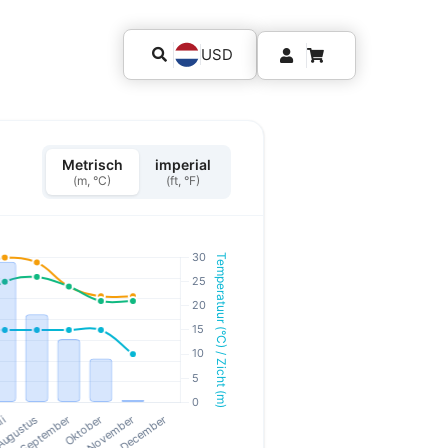
USD
Metrisch
imperial
(m, °C)
(ft, °F)