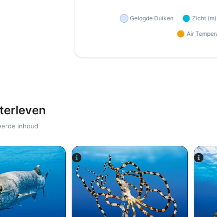
terleven
eerde inhoud
Alamy/Reinhard Dirscherl