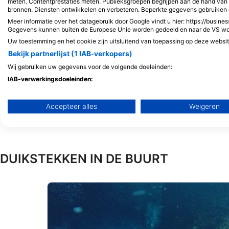
Funny Diving GmbH,
meten. Contentprestaties meten. Publieksgroepen begrijpen aan de hand van s
Tauchcontainer.ch
bronnen. Diensten ontwikkelen en verbeteren. Beperkte gegevens gebruiken 
Bahnhofstrasse 4, 414
Meer informatie over het datagebruik door Google vindt u hier: https://busines
Zwitserland
Gegevens kunnen buiten de Europese Unie worden gedeeld en naar de VS w
Uw toestemming en het cookie zijn uitsluitend van toepassing op deze websi
Bekijk partnerlijst (1 IAB-verkopers)
Wij gebruiken uw gegevens voor de volgende doeleinden:
Aquanautic Elba
IAB-verwerkingsdoeleinden:
Loc. Morcone 33, 57031 Capoliveri, LI -
ItaliË
Informatie op een apparaat opslaan en/of openen
Accepteer alles
Weigeren
Beperkte gegevens gebruiken om advertenties te selecteren
Profielen aanmaken ten behoeve van gepersonaliseerde adve
DUIKSTEKKEN IN DE BUURT
Profielen gebruiken voor de selectie van gepersonaliseerde a
Profielen aanmaken ter personalisatie van content
Profielen gebruiken ter selectie van gepersonaliseerde conte
De prestaties van advertenties meten