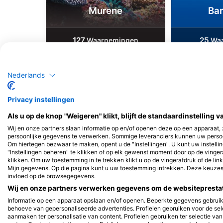
Murene
Ba
127
25
Waarnemingen
Waa
Nederlands
J
F
M
A
M
J
J
A
S
O
N
D
J
F
M
A
M
Privacy instellingen
Als u op de knop "Weigeren" klikt, blijft de standaardinstelling 
Wij en onze partners slaan informatie op en/of openen deze op een apparaat,
persoonlijke gegevens te verwerken. Sommige leveranciers kunnen uw persoo
Om hiertegen bezwaar te maken, opent u de "Instellingen". U kunt uw instell
"Instellingen beheren" te klikken of op elk gewenst moment door op de vinge
klikken. Om uw toestemming in te trekken klikt u op de vingerafdruk of de lin
Duikcentra die deze duiklocatie verzo
Mijn gegevens. Op die pagina kunt u uw toestemming intrekken. Deze keuz
invloed op de browsegegevens.
Wij en onze partners verwerken gegevens om de websiteprestati
Informatie op een apparaat opslaan en/of openen. Beperkte gegevens gebruik
behoeve van gepersonaliseerde advertenties. Profielen gebruiken voor de sel
aanmaken ter personalisatie van content. Profielen gebruiken ter selectie va