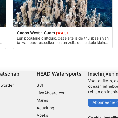
dvertenties
Scuba Guam, 96913 Tamuning
nt
Cocos West - Guam
(★4.0)
Een populaire driftduik, deze site is de thuisbasis van
n
tal van paddestoelkoralen en zelfs een enkele kleine
abalone. Diepe koraalzwepen kunnen worden
gevonden, beginnend in ongeveer 85 voet.
Rifhaaien, pijlstaartroggen en schildpadden worden
op de meeste duiken gezien. De stroming kan sterk
ombinaties van gegevens uit
zijn - het beste in de ochtenduren.
atschap
HEAD Watersports
Inschrijven 
Voor duikers, e
 worden
SSI
oceaanliefhebbe
reizen en inspir
LiveAboard.com
Mares
Abonneer je 
Aqualung
Apeks
ormatie
Cookie-instelli