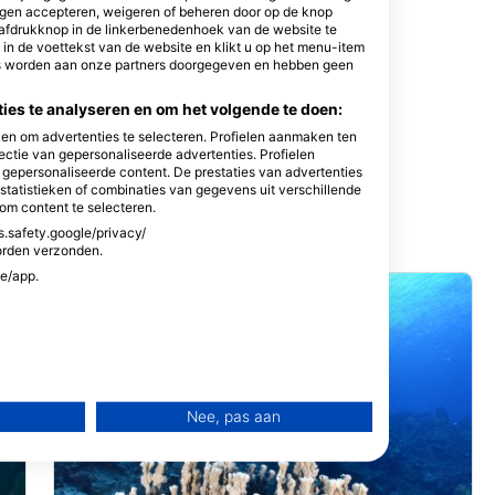
ingen accepteren, weigeren of beheren door op de knop
rafdrukknop in de linkerbenedenhoek van de website te
s LLC
k in de voettekst van de website en klikt u op het menu-item
6915 Santa Rita,
es worden aan onze partners doorgegeven en hebben geen
es te analyseren en om het volgende te doen:
en om advertenties te selecteren. Profielen aanmaken ten
ectie van gepersonaliseerde advertenties. Profielen
n gepersonaliseerde content. De prestaties van advertenties
tatistieken of combinaties van gegevens uit verschillende
om content te selecteren.
s.safety.google/privacy/
orden verzonden.
te/app.
Nee, pas aan
rtenties