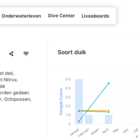
Dive Center
& Onderwaterleven
Liveaboards
Soort duik
et dek,
t Nitrox.
 de
worden gedaan.
n. Octopussen,