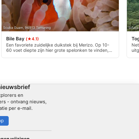
Scuba Guam, 96913 Tamuning
Scuba
Bile Bay
To
(★4.1)
Een favoriete zuidelijke duikstek bij Merizo. Op 10-
Net
60 voet diepte zijn hier grote spelonken te vinden,
uit
samen met een peul met spinnerdolfijnen die bijna
van
altijd in het gebied is. Dit is een zeer gemakkelijke
Gem
duik voor iedereen. Perfect voor snorkelen en
bor
kajakken. Vraag toestemming van de landeigenaar
ga 
als je vanaf de kant duikt. Best gedaan als een
driftduik vanaf een boot.
nieuwsbrief
xplorers en
rs - ontvang nieuws,
atie per e-mail.
op
ngen wijzigen