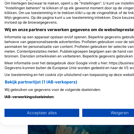
Om hiertegen bezwaar te maken, opent u de "Instellingen". U kunt uw instell
"Instellingen beheren" te klikken of op elk gewenst moment door op de vinge
Down South Charter
klikken. Om uw toestemming in te trekken klikt u op de vingerafdruk of de lin
111 Sumay Memorial, 9
Mijn gegevens. Op die pagina kunt u uw toestemming intrekken. Deze keuz
Guam
invloed op de browsegegevens.
Wij en onze partners verwerken gegevens om de websiteprestati
Informatie op een apparaat opslaan en/of openen. Beperkte gegevens gebruik
behoeve van gepersonaliseerde advertenties. Profielen gebruiken voor de sel
aanmaken ter personalisatie van content. Profielen gebruiken ter selectie va
meten. Contentprestaties meten. Publieksgroepen begrijpen aan de hand van s
bronnen. Diensten ontwikkelen en verbeteren. Beperkte gegevens gebruiken 
DUIKSTEKKEN IN DE BUURT
Meer informatie over het datagebruik door Google vindt u hier: https://busines
Gegevens kunnen buiten de Europese Unie worden gedeeld en naar de VS w
Uw toestemming en het cookie zijn uitsluitend van toepassing op deze websi
Bekijk partnerlijst (1 IAB-verkopers)
Wij gebruiken uw gegevens voor de volgende doeleinden:
IAB-verwerkingsdoeleinden:
Informatie op een apparaat opslaan en/of openen
Accepteer alles
Weigeren
Beperkte gegevens gebruiken om advertenties te selecteren
Profielen aanmaken ten behoeve van gepersonaliseerde adve