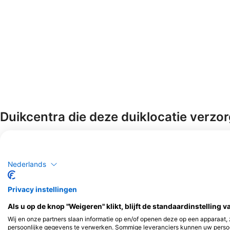
Duikcentra die deze duiklocatie verzo
Scuba Guam
Nederlands
167 Marine Corp Dr, 96910 Hagatna,
Guam
Privacy instellingen
Als u op de knop "Weigeren" klikt, blijft de standaardinstelling 
Wij en onze partners slaan informatie op en/of openen deze op een apparaat,
persoonlijke gegevens te verwerken. Sommige leveranciers kunnen uw persoo