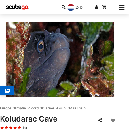
USD
© SUBSEASON Diving Mali Lošinj, 51550 Mali Lošinj
Europa
Kroatië
Noord
Kvarner
Losinj
Mali Losinj
Koludarac Cave
★★★★★
(68)