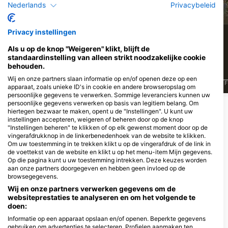
Nederlands
Privacybeleid
Octopus
Tandbaars/Feeënbaars
Privacy instellingen
5
3
Waarnemingen
Waarnemingen
Als u op de knop "Weigeren" klikt, blijft de
standaardinstelling van alleen strikt noodzakelijke cookie
behouden.
Wij en onze partners slaan informatie op en/of openen deze op een
J
F
M
A
M
J
J
A
S
O
N
D
J
F
M
A
M
J
J
A
S
O
N
D
J
F
apparaat, zoals unieke ID's in cookie en andere browseropslag om
persoonlijke gegevens te verwerken. Sommige leveranciers kunnen uw
persoonlijke gegevens verwerken op basis van legitiem belang. Om
hiertegen bezwaar te maken, opent u de "Instellingen". U kunt uw
Duikcentra die deze duiklocatie
instellingen accepteren, weigeren of beheren door op de knop
"Instellingen beheren" te klikken of op elk gewenst moment door op de
verzorgen
vingerafdrukknop in de linkerbenedenhoek van de website te klikken.
Om uw toestemming in te trekken klikt u op de vingerafdruk of de link in
de voettekst van de website en klikt u op het menu-item Mijn gegevens.
Op die pagina kunt u uw toestemming intrekken. Deze keuzes worden
aan onze partners doorgegeven en hebben geen invloed op de
SUBSEASON Diving Mali
browsegegevens.
Lošinj
Del Conte 1, 51550 Mali Lošinj,
Wij en onze partners verwerken gegevens om de
KroatiË
websiteprestaties te analyseren en om het volgende te
doen:
Informatie op een apparaat opslaan en/of openen. Beperkte gegevens
gebruiken om advertenties te selecteren. Profielen aanmaken ten