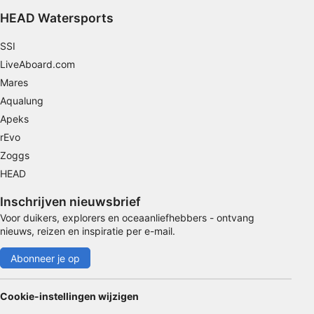
selecteren
HEAD Watersports
Speciale functies van IAB:
SSI
Precieze geolocatiegegevens gebruiken
LiveAboard.com
Apparaten identificeren op basis van actief
Mares
opgevraagde informatie
Aqualung
Niet-IAB-verwerkingsdoeleinden:
Apeks
Noodzakelijk
rEvo
Zoggs
Prestatie
HEAD
Functioneel
Inschrijven nieuwsbrief
Voor duikers, explorers en oceaanliefhebbers - ontvang
Advertenties
nieuws, reizen en inspiratie per e-mail.
Abonneer je op
Cookie-instellingen wijzigen