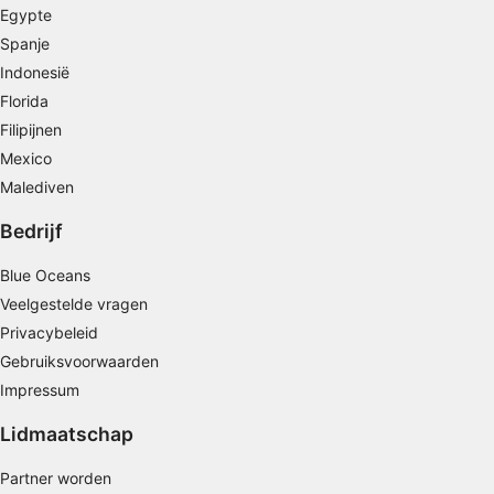
Profielen aanmaken ten behoeve van
Egypte
gepersonaliseerde advertenties
Spanje
Profielen gebruiken voor de selectie van
Indonesië
gepersonaliseerde advertenties
Florida
Filipijnen
Profielen aanmaken ter personalisatie van
content
Mexico
Malediven
Profielen gebruiken ter selectie van
gepersonaliseerde content
Bedrijf
De prestaties van advertenties meten
Blue Oceans
Veelgestelde vragen
Contentprestaties meten
Privacybeleid
Publieksgroepen begrijpen aan de hand van
Gebruiksvoorwaarden
statistieken of combinaties van gegevens uit
Impressum
verschillende bronnen
Lidmaatschap
Diensten ontwikkelen en verbeteren
Partner worden
Beperkte gegevens gebruiken om content te