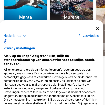
Alamy-WaterFrame
iStock-crisod
Manta
Murene
56
44
Waarnemingen
Waarnemingen
Nederlands
Privacybeleid
Privacy instellingen
J
F
M
A
M
J
J
A
S
O
N
D
J
F
M
A
M
J
J
A
S
O
N
D
J
F
Als u op de knop "Weigeren" klikt, blijft de
standaardinstelling van alleen strikt noodzakelijke cookie
Meer dieren weergeven
behouden.
Wij en onze partners slaan informatie op en/of openen deze op een
apparaat, zoals unieke ID's in cookie en andere browseropslag om
Duikcentra die deze duiklocatie
persoonlijke gegevens te verwerken. Sommige leveranciers kunnen uw
persoonlijke gegevens verwerken op basis van legitiem belang. Om
verzorgen
hiertegen bezwaar te maken, opent u de "Instellingen". U kunt uw
instellingen accepteren, weigeren of beheren door op de knop
"Instellingen beheren" te klikken of op elk gewenst moment door op de
vingerafdrukknop in de linkerbenedenhoek van de website te klikken.
Ocean Warriors
DivePoint Hudhuran Fushi
Om uw toestemming in te trekken klikt u op de vingerafdruk of de link in
Henveiru Meenaaz, 20006 Male’,
H. Crest Finifenmaa Goalhi, 200015
de voettekst van de website en klikt u op het menu-item Mijn gegevens.
Maldives
Male, Henveyru, Maldives