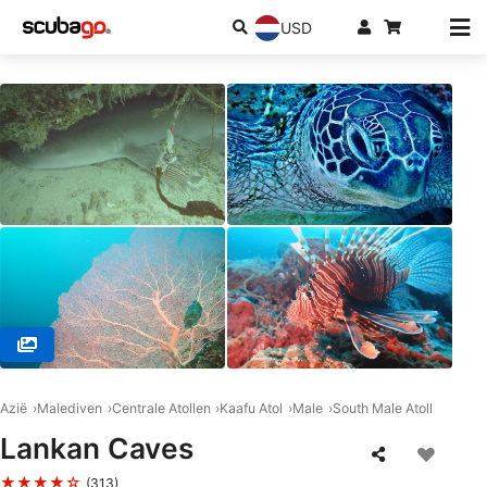
USD
© DivePoint Hudhuran Fushi, 20193 Male
Azië
Malediven
Centrale Atollen
Kaafu Atol
Male
South Male Atoll
Lankan Caves
★★★★☆
(313)