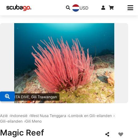
USD
© MANTA DIVE, Gili Trawangan
Azië
Indonesië
West Nusa Tenggara
Lombok en Gili-eilanden
Gili-eilanden
Gili Meno
Magic Reef