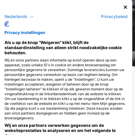
Groene
Zeeschildpad
Karetschildpad
Nederlands
Privacybeleid
49
25
Waarnemingen
Waarnemingen
Privacy instellingen
Als u op de knop "Weigeren" klikt, blijft de
standaardinstelling van alleen strikt noodzakelijke cookie
behouden.
Wij en onze partners slaan informatie op en/of openen deze op een
J
F
M
A
M
J
J
A
S
O
N
D
J
F
M
A
M
J
J
A
S
O
N
D
J
F
apparaat, zoals unieke ID's in cookie en andere browseropslag om
persoonlijke gegevens te verwerken. Sommige leveranciers kunnen uw
persoonlijke gegevens verwerken op basis van legitiem belang. Om
Meer dieren weergeven
hiertegen bezwaar te maken, opent u de "Instellingen". U kunt uw
instellingen accepteren, weigeren of beheren door op de knop
"Instellingen beheren" te klikken of op elk gewenst moment door op de
Duikcentra die deze duiklocatie
vingerafdrukknop in de linkerbenedenhoek van de website te klikken.
verzorgen
Om uw toestemming in te trekken klikt u op de vingerafdruk of de link in
de voettekst van de website en klikt u op het menu-item Mijn gegevens.
Op die pagina kunt u uw toestemming intrekken. Deze keuzes worden
aan onze partners doorgegeven en hebben geen invloed op de
MANTA DIVE
browsegegevens.
Gili Trawangan, 83352 Gili
Gili Divers, Gili Divers - Gili
Wij en onze partners verwerken gegevens om de
Trawangan, NB - IndonesiË
Trawangan
websiteprestaties te analyseren en om het volgende te
Jl Raja Gili Trawangan Gili