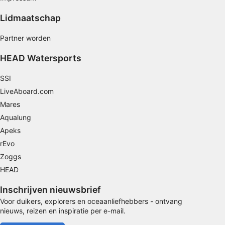
Lidmaatschap
Beperkte gegevens gebruiken om content te
selecteren
Partner worden
Speciale functies van IAB:
HEAD Watersports
Precieze geolocatiegegevens gebruiken
SSI
Apparaten identificeren op basis van actief
opgevraagde informatie
LiveAboard.com
Niet-IAB-verwerkingsdoeleinden:
Mares
Aqualung
Noodzakelijk
Apeks
Prestatie
rEvo
Zoggs
Functioneel
HEAD
Advertenties
Inschrijven nieuwsbrief
Voor duikers, explorers en oceaanliefhebbers - ontvang
nieuws, reizen en inspiratie per e-mail.