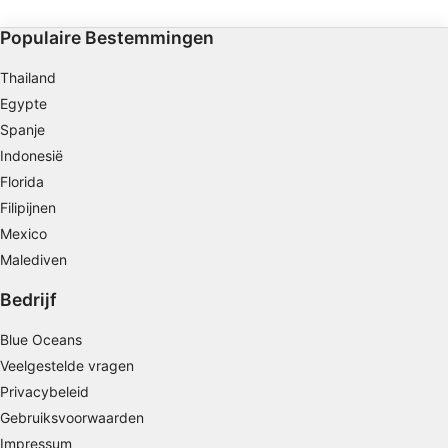
hier vaak gezien.
advertenties te selecteren
Populaire Bestemmingen
Profielen aanmaken ten behoeve van
gepersonaliseerde advertenties
Thailand
Egypte
Profielen gebruiken voor de selectie van
gepersonaliseerde advertenties
Spanje
Indonesië
Profielen aanmaken ter personalisatie van
Florida
content
Filipijnen
Profielen gebruiken ter selectie van
Mexico
gepersonaliseerde content
Malediven
De prestaties van advertenties meten
Bedrijf
Contentprestaties meten
Blue Oceans
Veelgestelde vragen
Publieksgroepen begrijpen aan de hand van
statistieken of combinaties van gegevens uit
Privacybeleid
verschillende bronnen
Gebruiksvoorwaarden
Diensten ontwikkelen en verbeteren
Impressum