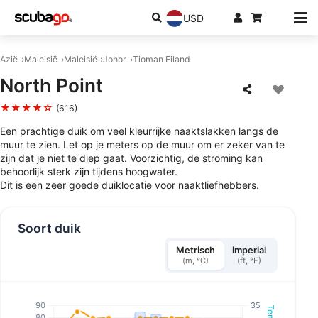
USD
Azië
Maleisië
Maleisië
Johor
Tioman Eiland
North Point
★★★★☆
(616)
Een prachtige duik om veel kleurrijke naaktslakken langs de
muur te zien. Let op je meters op de muur om er zeker van te
zijn dat je niet te diep gaat. Voorzichtig, de stroming kan
behoorlijk sterk zijn tijdens hoogwater.
Dit is een zeer goede duiklocatie voor naaktliefhebbers.
Soort duik
Metrisch
imperial
(m, °C)
(ft, °F)