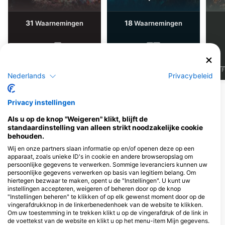
31
18
Waarnemingen
Waarnemingen
J
F
M
A
M
J
J
A
S
O
N
D
J
F
M
A
M
J
J
A
S
O
N
D
J
F
Nederlands
Privacybeleid
Meer dieren weergeven
Privacy instellingen
Als u op de knop "Weigeren" klikt, blijft de
Duikcentra die deze duiklocatie
standaardinstelling van alleen strikt noodzakelijke cookie
verzorgen
behouden.
Wij en onze partners slaan informatie op en/of openen deze op een
apparaat, zoals unieke ID's in cookie en andere browseropslag om
persoonlijke gegevens te verwerken. Sommige leveranciers kunnen uw
persoonlijke gegevens verwerken op basis van legitiem belang. Om
hiertegen bezwaar te maken, opent u de "Instellingen". U kunt uw
instellingen accepteren, weigeren of beheren door op de knop
"Instellingen beheren" te klikken of op elk gewenst moment door op de
vingerafdrukknop in de linkerbenedenhoek van de website te klikken.
Om uw toestemming in te trekken klikt u op de vingerafdruk of de link in
de voettekst van de website en klikt u op het menu-item Mijn gegevens.
Skol Bar Dive
Skol Bar Dive