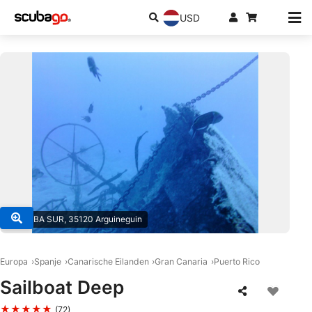
USD
© SCUBA SUR, 35120 Arguineguin
Europa
Spanje
Canarische Eilanden
Gran Canaria
Puerto Rico
Sailboat Deep
★★★★★
(72)