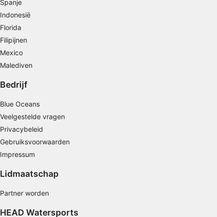
Spanje
gepersonaliseerde advertenties
Indonesië
Profielen gebruiken voor de selectie van
Florida
gepersonaliseerde advertenties
Filipijnen
Profielen aanmaken ter personalisatie van
Mexico
content
Malediven
Profielen gebruiken ter selectie van
Bedrijf
gepersonaliseerde content
Blue Oceans
De prestaties van advertenties meten
Veelgestelde vragen
Contentprestaties meten
Privacybeleid
Gebruiksvoorwaarden
Publieksgroepen begrijpen aan de hand van
Impressum
statistieken of combinaties van gegevens uit
verschillende bronnen
Lidmaatschap
Diensten ontwikkelen en verbeteren
Partner worden
Beperkte gegevens gebruiken om content te
HEAD Watersports
selecteren