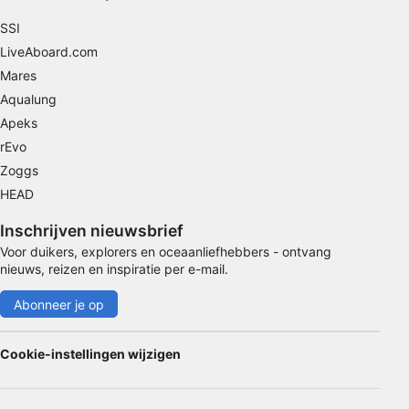
Speciale functies van IAB:
SSI
Precieze geolocatiegegevens gebruiken
LiveAboard.com
Mares
Apparaten identificeren op basis van actief
Aqualung
opgevraagde informatie
Apeks
Niet-IAB-verwerkingsdoeleinden:
rEvo
Noodzakelijk
Zoggs
HEAD
Prestatie
Inschrijven nieuwsbrief
Functioneel
Voor duikers, explorers en oceaanliefhebbers - ontvang
nieuws, reizen en inspiratie per e-mail.
Advertenties
Abonneer je op
Cookie-instellingen wijzigen