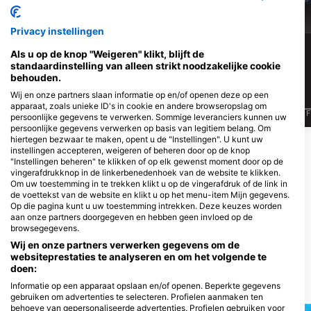
Adelaarsrog
Barracuda
Privacy instellingen
10
6
Waarnemingen
Waarnemingen
Als u op de knop "Weigeren" klikt, blijft de
standaardinstelling van alleen strikt noodzakelijke cookie
behouden.
Wij en onze partners slaan informatie op en/of openen deze op een
apparaat, zoals unieke ID's in cookie en andere browseropslag om
J
F
M
A
M
J
J
A
S
O
N
D
J
F
M
A
M
J
J
A
S
O
N
D
J
F
persoonlijke gegevens te verwerken. Sommige leveranciers kunnen uw
persoonlijke gegevens verwerken op basis van legitiem belang. Om
hiertegen bezwaar te maken, opent u de "Instellingen". U kunt uw
instellingen accepteren, weigeren of beheren door op de knop
Duikcentra die deze duiklocatie
"Instellingen beheren" te klikken of op elk gewenst moment door op de
vingerafdrukknop in de linkerbenedenhoek van de website te klikken.
verzorgen
Om uw toestemming in te trekken klikt u op de vingerafdruk of de link in
de voettekst van de website en klikt u op het menu-item Mijn gegevens.
Op die pagina kunt u uw toestemming intrekken. Deze keuzes worden
aan onze partners doorgegeven en hebben geen invloed op de
SCUBA SUR
browsegegevens.
Barranco de la Verga Anfi del Mar
Marina, 35120 Arguineguin, ICP -
Wij en onze partners verwerken gegevens om de
Spanje
websiteprestaties te analyseren en om het volgende te
doen:
DUIKSTEKKEN IN DE BUURT
Informatie op een apparaat opslaan en/of openen. Beperkte gegevens
gebruiken om advertenties te selecteren. Profielen aanmaken ten
behoeve van gepersonaliseerde advertenties. Profielen gebruiken voor