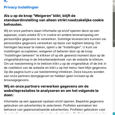
Murene
Barracuda
P
Privacy instellingen
Als u op de knop "Weigeren" klikt, blijft de
4
4
Waarnemingen
Waarnemingen
standaardinstelling van alleen strikt noodzakelijke cookie
behouden.
Wij en onze partners slaan informatie op en/of openen deze op een
apparaat, zoals unieke ID's in cookie en andere browseropslag om
persoonlijke gegevens te verwerken. Sommige leveranciers kunnen uw
J
F
M
A
M
J
J
A
S
O
N
D
J
F
M
A
M
J
J
A
S
O
N
D
J
F
persoonlijke gegevens verwerken op basis van legitiem belang. Om
hiertegen bezwaar te maken, opent u de "Instellingen". U kunt uw
instellingen accepteren, weigeren of beheren door op de knop
"Instellingen beheren" te klikken of op elk gewenst moment door op de
Duikcentra die deze duiklocatie
vingerafdrukknop in de linkerbenedenhoek van de website te klikken.
Om uw toestemming in te trekken klikt u op de vingerafdruk of de link in
verzorgen
de voettekst van de website en klikt u op het menu-item Mijn gegevens.
Op die pagina kunt u uw toestemming intrekken. Deze keuzes worden
aan onze partners doorgegeven en hebben geen invloed op de
browsegegevens.
Magicdivers Kalawy
Orca Coral Garden
Magic Life Hotel Kalawy, 0000000
ORCA DIVE CLUB CORAL GARDEN,
Wij en onze partners verwerken gegevens om de
Safaga, Egypte
1940402 SAFAGA, Egypte
websiteprestaties te analyseren en om het volgende te
doen:
Informatie op een apparaat opslaan en/of openen. Beperkte gegevens
gebruiken om advertenties te selecteren. Profielen aanmaken ten
DUIKSTEKKEN IN DE BUURT
behoeve van gepersonaliseerde advertenties. Profielen gebruiken voor
de selectie van gepersonaliseerde advertenties. Profielen aanmaken ter