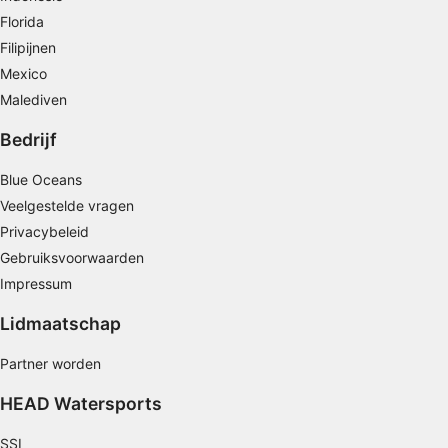
Florida
Profielen gebruiken voor de selectie van
gepersonaliseerde advertenties
Filipijnen
Mexico
Profielen aanmaken ter personalisatie van
Malediven
content
Bedrijf
Profielen gebruiken ter selectie van
gepersonaliseerde content
Blue Oceans
De prestaties van advertenties meten
Veelgestelde vragen
Privacybeleid
Contentprestaties meten
Gebruiksvoorwaarden
Impressum
Publieksgroepen begrijpen aan de hand van
statistieken of combinaties van gegevens uit
verschillende bronnen
Lidmaatschap
Diensten ontwikkelen en verbeteren
Partner worden
HEAD Watersports
Beperkte gegevens gebruiken om content te
selecteren
SSI