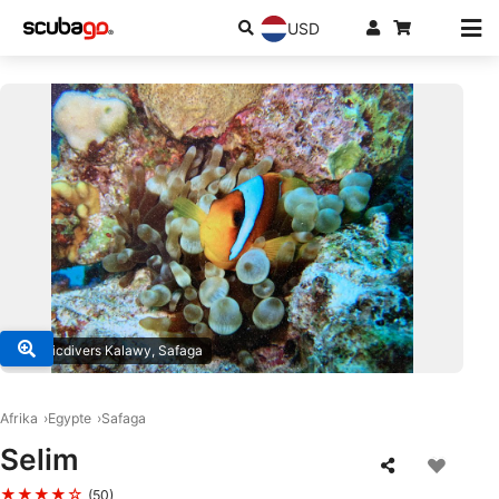
USD
© Magicdivers Kalawy, Safaga
Afrika
Egypte
Safaga
Selim
★★★★☆
(50)