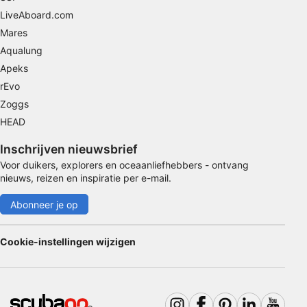
Speciale functies van IAB:
LiveAboard.com
Precieze geolocatiegegevens gebruiken
Mares
Aqualung
Apparaten identificeren op basis van actief
opgevraagde informatie
Apeks
rEvo
Niet-IAB-verwerkingsdoeleinden:
Zoggs
Noodzakelijk
HEAD
Prestatie
Inschrijven nieuwsbrief
Functioneel
Voor duikers, explorers en oceaanliefhebbers - ontvang
nieuws, reizen en inspiratie per e-mail.
Advertenties
Abonneer je op
Cookie-instellingen wijzigen