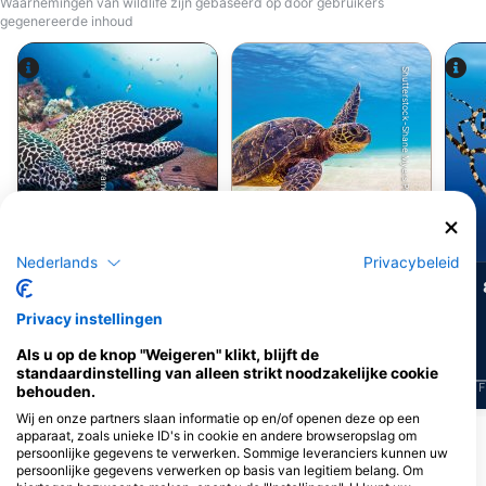
Waarnemingen van wildlife zijn gebaseerd op door gebruikers
gegenereerde inhoud
Shutterstock-Shane Myers Photography
Alamy-WaterFrame
Groene
Murene
Zeeschildpad
Nederlands
Privacybeleid
378
82
Waarnemingen
Waarnemingen
Privacy instellingen
Als u op de knop "Weigeren" klikt, blijft de
standaardinstelling van alleen strikt noodzakelijke cookie
J
F
M
A
M
J
J
A
S
O
N
D
J
F
M
A
M
J
J
A
S
O
N
D
J
F
behouden.
Wij en onze partners slaan informatie op en/of openen deze op een
apparaat, zoals unieke ID's in cookie en andere browseropslag om
Meer dieren weergeven
persoonlijke gegevens te verwerken. Sommige leveranciers kunnen uw
persoonlijke gegevens verwerken op basis van legitiem belang. Om