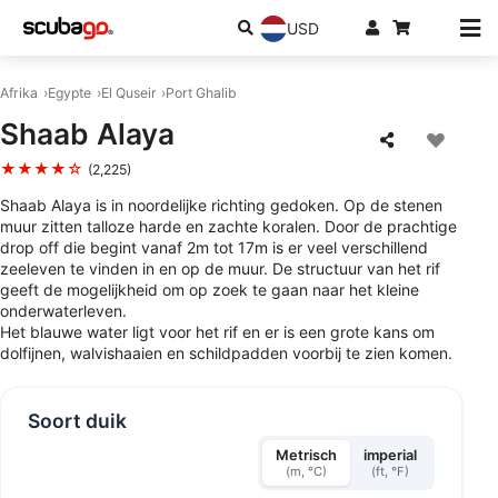
USD
Afrika
Egypte
El Quseir
Port Ghalib
Shaab Alaya
★★★★☆
(2,225)
Shaab Alaya is in noordelijke richting gedoken. Op de stenen
muur zitten talloze harde en zachte koralen. Door de prachtige
drop off die begint vanaf 2m tot 17m is er veel verschillend
zeeleven te vinden in en op de muur. De structuur van het rif
geeft de mogelijkheid om op zoek te gaan naar het kleine
onderwaterleven.
Het blauwe water ligt voor het rif en er is een grote kans om
dolfijnen, walvishaaien en schildpadden voorbij te zien komen.
Soort duik
Metrisch
imperial
(m, °C)
(ft, °F)