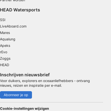
De prestaties van advertenties meten
HEAD Watersports
Contentprestaties meten
SSI
Publieksgroepen begrijpen aan de hand van
LiveAboard.com
statistieken of combinaties van gegevens uit
Mares
verschillende bronnen
Aqualung
Diensten ontwikkelen en verbeteren
Apeks
rEvo
Beperkte gegevens gebruiken om content te
Zoggs
selecteren
HEAD
Speciale functies van IAB:
Inschrijven nieuwsbrief
Precieze geolocatiegegevens gebruiken
Voor duikers, explorers en oceaanliefhebbers - ontvang
Apparaten identificeren op basis van actief
nieuws, reizen en inspiratie per e-mail.
opgevraagde informatie
Abonneer je op
Niet-IAB-verwerkingsdoeleinden:
Noodzakelijk
Cookie-instellingen wijzigen