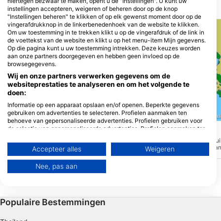
hiertegen bezwaar te maken, opent u de "Instellingen". U kunt uw
DUIKSTEKKEN IN DE BUURT
instellingen accepteren, weigeren of beheren door op de knop
"Instellingen beheren" te klikken of op elk gewenst moment door op de
vingerafdrukknop in de linkerbenedenhoek van de website te klikken.
Om uw toestemming in te trekken klikt u op de vingerafdruk of de link in
de voettekst van de website en klikt u op het menu-item Mijn gegevens.
Op die pagina kunt u uw toestemming intrekken. Deze keuzes worden
aan onze partners doorgegeven en hebben geen invloed op de
browsegegevens.
Wij en onze partners verwerken gegevens om de
websiteprestaties te analyseren en om het volgende te
doen:
Aqualung
Informatie op een apparaat opslaan en/of openen. Beperkte gegevens
gebruiken om advertenties te selecteren. Profielen aanmaken ten
Marsa Shoni Bay
(★4.3)
Extra Divers Ghalib, Port Ghal
behoeve van gepersonaliseerde advertenties. Profielen gebruiken voor
Ook bekend als Shoni Bay, deze site
de selectie van gepersonaliseerde advertenties. Profielen aanmaken ter
heeft een gemakkelijke, zanderige ingang
Abu Saile
(★4.3)
personalisatie van content. Profielen gebruiken ter selectie van
met het belangrijkste rif in het noorden en
Verbazingwekkende duik
het zuiden. Aan de zuidkant, ongeveer
gepersonaliseerde content. De prestaties van advertenties meten.
ongeveer 50 min. afstan
Accepteer alles
Weigeren
80m van het hoofdrif, zijn prachtige
Contentprestaties meten. Publieksgroepen begrijpen aan de hand van
Ghalib Marina en waar d
koraalblokken te vinden met veel
statistieken of combinaties van gegevens uit verschillende bronnen.
worden aangeboden. Dez
kleurrijke harde koralen.
Nee, pas aan
geschikt voor alle duikn
Diensten ontwikkelen en verbeteren. Beperkte gegevens gebruiken om
magische harde koralen
content te selecteren.
gebieden.
Meer informatie over het datagebruik door Google vindt u hier:
https://business.safety.google/privacy/
Populaire Bestemmingen
Gegevens kunnen buiten de Europese Unie worden gedeeld en naar de
VS worden verzonden.