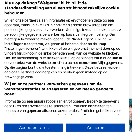
Als u op de knop "Weigeren" klikt, blijft de
Duikcentra die deze duiklocatie
standaardinstelling van alleen strikt noodzakelijke cookie
verzorgen
behouden.
Wij en onze partners slaan informatie op en/of openen deze op een
apparaat, zoals unieke ID's in cookie en andere browseropslag om
persoonlijke gegevens te verwerken. Sommige leveranciers kunnen uw
persoonlijke gegevens verwerken op basis van legitiem belang. Om
hiertegen bezwaar te maken, opent u de "Instellingen". U kunt uw
instellingen accepteren, weigeren of beheren door op de knop
"Instellingen beheren" te klikken of op elk gewenst moment door op de
vingerafdrukknop in de linkerbenedenhoek van de website te klikken.
Om uw toestemming in te trekken klikt u op de vingerafdruk of de link in
de voettekst van de website en klikt u op het menu-item Mijn gegevens.
Reef Divers II - Cayman Brac
Op die pagina kunt u uw toestemming intrekken. Deze keuzes worden
PO BOX 56, KY2-2001 Cayman
aan onze partners doorgegeven en hebben geen invloed op de
Brac, Cayman Eilanden
browsegegevens.
Wij en onze partners verwerken gegevens om de
websiteprestaties te analyseren en om het volgende te
DUIKSTEKKEN IN DE BUURT
doen:
Informatie op een apparaat opslaan en/of openen. Beperkte gegevens
gebruiken om advertenties te selecteren. Profielen aanmaken ten
behoeve van gepersonaliseerde advertenties. Profielen gebruiken voor
de selectie van gepersonaliseerde advertenties. Profielen aanmaken ter
personalisatie van content. Profielen gebruiken ter selectie van
gepersonaliseerde content. De prestaties van advertenties meten.
Accepteer alles
Weigeren
Contentprestaties meten. Publieksgroepen begrijpen aan de hand van