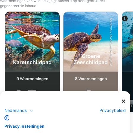
Waarnemingen van wildlife zijn gebaseerd op door gebruikers
gegenereerde inhoud
Shutterstock-Shane Myers Photography
Shutterstock-Andrey Armyagov
Groene
Karetschildpad
Zeeschildpad
9
8
Waarnemingen
Waarnemingen
J
F
M
A
M
J
J
A
S
O
N
D
J
F
M
A
M
J
J
A
S
O
N
D
J
F
Nederlands
Privacybeleid
Meer dieren weergeven
Privacy instellingen