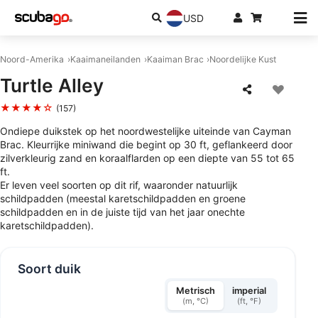
USD
Noord-Amerika
Kaaimaneilanden
Kaaiman Brac
Noordelijke Kust
Turtle Alley
★★★★☆
(157)
Ondiepe duikstek op het noordwestelijke uiteinde van Cayman
Brac. Kleurrijke miniwand die begint op 30 ft, geflankeerd door
zilverkleurig zand en koraalflarden op een diepte van 55 tot 65
ft.
Er leven veel soorten op dit rif, waaronder natuurlijk
schildpadden (meestal karetschildpadden en groene
schildpadden en in de juiste tijd van het jaar onechte
karetschildpadden).
Soort duik
Metrisch
imperial
(m, °C)
(ft, °F)