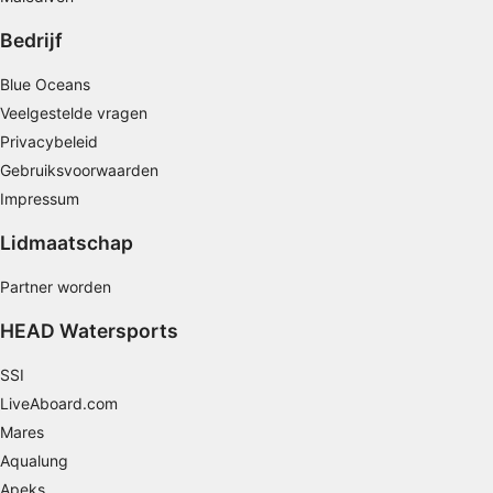
Bedrijf
Profielen aanmaken ter personalisatie van
content
Blue Oceans
Profielen gebruiken ter selectie van
Veelgestelde vragen
gepersonaliseerde content
Privacybeleid
De prestaties van advertenties meten
Gebruiksvoorwaarden
Impressum
Contentprestaties meten
Lidmaatschap
Publieksgroepen begrijpen aan de hand van
statistieken of combinaties van gegevens uit
Partner worden
verschillende bronnen
HEAD Watersports
Diensten ontwikkelen en verbeteren
SSI
Beperkte gegevens gebruiken om content te
LiveAboard.com
selecteren
Mares
Speciale functies van IAB:
Aqualung
Precieze geolocatiegegevens gebruiken
Apeks