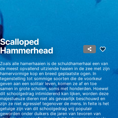
Informatie op een apparaat opslaan en/of
openen
Beperkte gegevens gebruiken om
advertenties te selecteren
Profielen aanmaken ten behoeve van
gepersonaliseerde advertenties
Scalloped
Hammerhead
Profielen gebruiken voor de selectie van
gepersonaliseerde advertenties
Zoals alle hamerhaaien is de schuldhamerhaai een van
Profielen aanmaken ter personalisatie van
content
de meest opvallend uitziende haaien in de zee met zijn
hamervormige kop en breed geplaatste ogen. In
tegenstelling tot sommige soorten die de voorkeur
Profielen gebruiken ter selectie van
gepersonaliseerde content
geven aan een solitair leven, komen ze af en toe
samen in grote scholen, soms met honderden. Hoewel
dit schoolgedrag intimiderend kan lijken, worden deze
De prestaties van advertenties meten
majestueuze dieren niet als gevaarlijk beschouwd en
zijn ze niet agressief tegenover de mens. In feite is het
Contentprestaties meten
getuige zijn van dit schoolgedrag vrij populair
geworden onder duikers die jaren van tevoren van
Publieksgroepen begrijpen aan de hand van