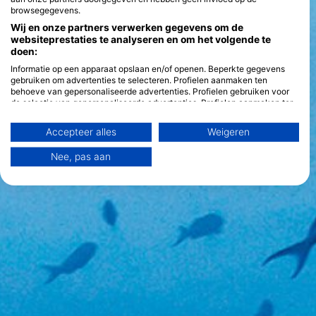
browsegegevens.
Wij en onze partners verwerken gegevens om de
websiteprestaties te analyseren en om het volgende te
doen:
Informatie op een apparaat opslaan en/of openen. Beperkte gegevens
gebruiken om advertenties te selecteren. Profielen aanmaken ten
behoeve van gepersonaliseerde advertenties. Profielen gebruiken voor
de selectie van gepersonaliseerde advertenties. Profielen aanmaken ter
personalisatie van content. Profielen gebruiken ter selectie van
gepersonaliseerde content. De prestaties van advertenties meten.
Accepteer alles
Weigeren
Contentprestaties meten. Publieksgroepen begrijpen aan de hand van
statistieken of combinaties van gegevens uit verschillende bronnen.
Nee, pas aan
Diensten ontwikkelen en verbeteren. Beperkte gegevens gebruiken om
content te selecteren.
Meer informatie over het datagebruik door Google vindt u hier:
https://business.safety.google/privacy/
Gegevens kunnen buiten de Europese Unie worden gedeeld en naar de
VS worden verzonden.
Uw toestemming en het cookie zijn uitsluitend van toepassing op deze
website/app.
Bekijk partnerlijst (1 IAB-verkopers)
Wij gebruiken uw gegevens voor de volgende doeleinden:
IAB-verwerkingsdoeleinden: