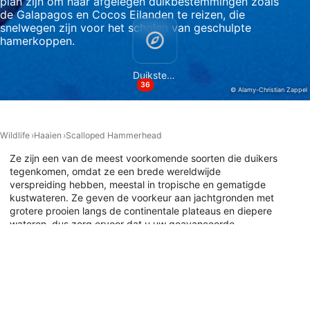
plan zijn om naar afgelegen duikbestemmingen zoals
statistieken of combinaties van gegevens uit
de Galapagos en Cocos Eilanden te reizen, die
verschillende bronnen
snelwegen zijn voor het scholen van geschulpte
hamerkoppen.
Diensten ontwikkelen en verbeteren
Beperkte gegevens gebruiken om content te
Duikstekken
selecteren
36
© Alamy-Christian Zappel
Speciale functies van IAB:
Precieze geolocatiegegevens gebruiken
Wildlife
Haaien
Scalloped Hammerhead
Apparaten identificeren op basis van actief
Ze zijn een van de meest voorkomende soorten die duikers
opgevraagde informatie
tegenkomen, omdat ze een brede wereldwijde
verspreiding hebben, meestal in tropische en gematigde
Niet-IAB-verwerkingsdoeleinden:
kustwateren. Ze geven de voorkeur aan jachtgronden met
grotere prooien langs de continentale plateaus en diepere
Noodzakelijk
wateren, dus zorg ervoor dat u uw geavanceerde
duikbrevet heeft, want veel van het duiken met geschulpte
Prestatie
hamerkoppen wordt beschouwd als "blauw water" duiken
en bevindt zich in gebieden met middelmatige tot sterke
Functioneel
stromingen. Het maakt niet uit waar ter wereld u met hen
duikt, het is zeker de ervaring van uw leven. Klik hier om
Advertenties
de beste duiklocaties met hen te ontdekken over de hele