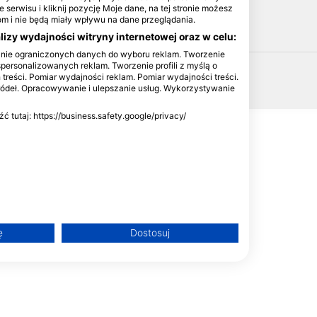
HEAD
 serwisu i kliknij pozycję Moje dane, na tej stronie możesz
 i nie będą miały wpływu na dane przeglądania.
izy wydajności witryny internetowej oraz w celu:
anie ograniczonych danych do wyboru reklam. Tworzenie
spersonalizowanych reklam. Tworzenie profili z myślą o
 treści. Pomiar wydajności reklam. Pomiar wydajności treści.
ródeł. Opracowywanie i ulepszanie usług. Wykorzystywanie
tutaj: https://business.safety.google/privacy/
h
ę
Dostosuj