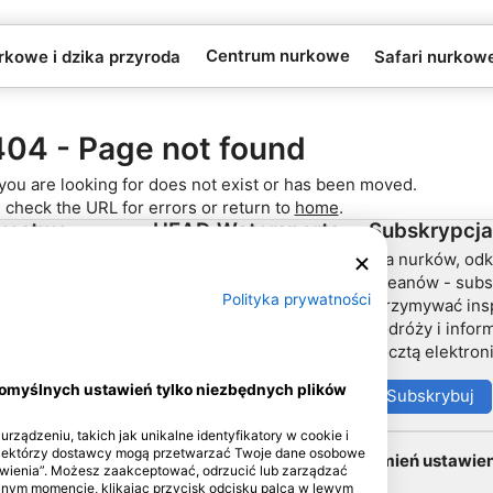
Centrum nurkowe
rkowe i dzika przyroda
Safari nurkow
404 - Page not found
you are looking for does not exist or has been moved.
 check the URL for errors or return to
home
.
kostwo
HEAD Watersports
Subskrypcja
Dla nurków, od
partnerem
SSI
oceanów - subs
Polityka prywatności
otrzymywać insp
LiveAboard.com
podróży i info
Mares
pocztą elektron
Aqualung
domyślnych ustawień tylko niezbędnych plików
Subskrybuj
Apeks
rEvo
rządzeniu, takich jak unikalne identyfikatory w cookie i
Niektórzy dostawcy mogą przetwarzać Twoje dane osobowe
Zmień ustawien
Zoggs
tawienia”. Możesz zaakceptować, odrzucić lub zarządzać
olnym momencie, klikając przycisk odcisku palca w lewym