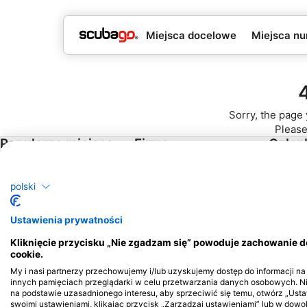
Miejsca docelowe
Miejsca nu
Sorry, the page 
Please
Popularne miejsca
Firma
Człon
docelowe
Blue Oceans
Zostań 
Tajlandia
polski
Najczęściej zadawane
Egipt
pytania (FAQ)
Ustawienia prywatności
Hiszpania
Polityka prywatności
Kliknięcie przycisku „Nie zgadzam się” powoduje zachowanie 
Indonezja
Warunki Korzystania
cookie.
(Terms of Use)
Floryda
My i nasi partnerzy przechowujemy i/lub uzyskujemy dostęp do informacji na u
Imprint
innych pamięciach przeglądarki w celu przetwarzania danych osobowych. 
Filipiny
na podstawie uzasadnionego interesu, aby sprzeciwić się temu, otwórz „Us
Meksyk
swoimi ustawieniami, klikając przycisk „Zarządzaj ustawieniami” lub w dow