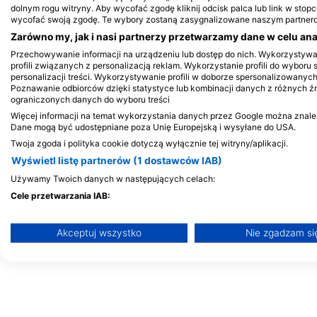
dolnym rogu witryny. Aby wycofać zgodę kliknij odcisk palca lub link w stopce
Malediwy
wycofać swoją zgodę. Te wybory zostaną zasygnalizowane naszym partnerom
Zarówno my, jak i nasi partnerzy przetwarzamy dane w celu anal
Przechowywanie informacji na urządzeniu lub dostęp do nich. Wykorzystyw
profili związanych z personalizacją reklam. Wykorzystanie profili do wyboru 
personalizacji treści. Wykorzystywanie profili w doborze spersonalizowanych
Poznawanie odbiorców dzięki statystyce lub kombinacji danych z różnych ź
ograniczonych danych do wyboru treści
Więcej informacji na temat wykorzystania danych przez Google można znaleźć 
Dane mogą być udostępniane poza Unię Europejską i wysyłane do USA.
Twoja zgoda i polityka cookie dotyczą wyłącznie tej witryny/aplikacji.
Wyświetl listę partnerów (1 dostawców IAB)
Używamy Twoich danych w następujących celach:
Cele przetwarzania IAB:
Przechowywanie informacji na urządzeniu lub dostęp do nic
Akceptuj wszystko
Nie zgadzam si
Wykorzystywanie ograniczonych danych do wyboru reklam
Tworzenie profili w celu spersonalizowanych reklam
Wykorzystanie profili do wyboru spersonalizowanych reklam