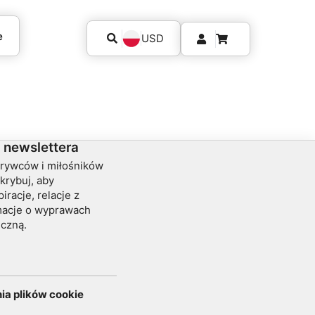
e
USD
 newslettera
krywców i miłośników
krybuj, aby
iracje, relacje z
rmacje o wyprawach
iczną.
ia plików cookie