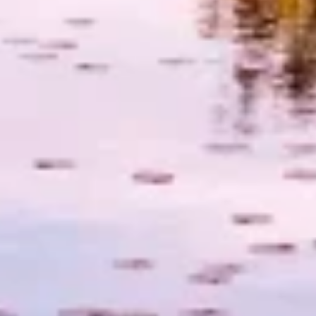
Funkcje specjalne IAB:
Użycie dokładnych danych
geolokalizacyjnych
Identyfikowanie urządzeń na podstawie
aktywnie żądanych informacji
Cele przetwarzania inne niż IAB:
Niezbędne
Wydajność (Performance)
Funkcjonalne
Reklama / śledzenie