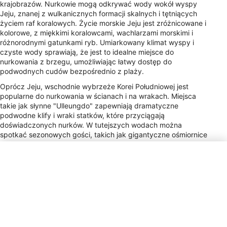
krajobrazów. Nurkowie mogą odkrywać wody wokół wyspy
Jeju, znanej z wulkanicznych formacji skalnych i tętniących
życiem raf koralowych. Życie morskie Jeju jest zróżnicowane i
kolorowe, z miękkimi koralowcami, wachlarzami morskimi i
różnorodnymi gatunkami ryb. Umiarkowany klimat wyspy i
czyste wody sprawiają, że jest to idealne miejsce do
nurkowania z brzegu, umożliwiając łatwy dostęp do
podwodnych cudów bezpośrednio z plaży.
Oprócz Jeju, wschodnie wybrzeże Korei Południowej jest
popularne do nurkowania w ścianach i na wrakach. Miejsca
takie jak słynne "Ulleungdo" zapewniają dramatyczne
podwodne klify i wraki statków, które przyciągają
doświadczonych nurków. W tutejszych wodach można
spotkać sezonowych gości, takich jak gigantyczne ośmiornice
pacyficzne i meduzy. Różne pory roku w Korei Południowej
oferują zróżnicowane warunki do nurkowania, a wiosna i jesień
zapewniają najlepszą widoczność. Te regionalne i sezonowe
cechy sprawiają, że Korea Południowa jest fascynującym
miejscem dla nurków poszukujących przygód wykraczających
poza typowe tropikalne doświadczenie.
Typ wtyczki zasilania
C, F