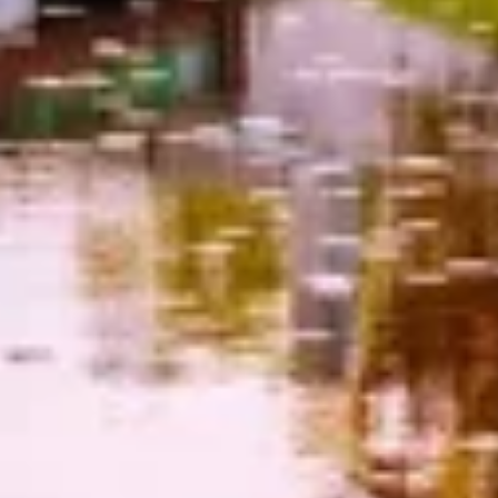
Tworzenie profili w celu
spersonalizowanych reklam
Wykorzystanie profili do wyboru
spersonalizowanych reklam
Tworzenie profili w celu personalizacji treści
Wykorzystywanie profili w celu doboru
spersonalizowanych treści
Pomiar efektywności reklam
Pomiar efektywności treści
Rozumienie odbiorców dzięki statystyce lub
kombinacji danych z różnych źródeł
Rozwój i ulepszanie usług
Wykorzystywanie ograniczonych danych do
wyboru treści