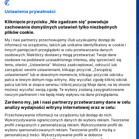
stanowią oszałamiające tło dla eksploracji, z różnorodnym
ekosystemem morskim, który obejmuje tętniące życiem rafy
Ustawienia prywatności
koralowe, tajemnicze wraki statków i dramatyczne podwodne
klify. Środowiska te wspierają różnorodne życie morskie, od
>
Kliknięcie przycisku „Nie zgadzam się” powoduje
kolorowych ryb i ośmiornic po okazjonalne żółwie morskie,
zachowanie domyślnych ustawień tylko niezbędnych
tworząc podwodny gobelin, który jest zarówno różnorodny, jak
plików cookie.
i czarujący.
Jedną z wyróżniających się cech nurkowania w basenie Morza
My i nasi partnerzy przechowujemy i/lub uzyskujemy dostęp do
Śródziemnego jest dostępność miejsc nurkowych. Dzięki
informacji na urządzeniu, takich jak unikalne identyfikatory w cookie i
różnym opcjom, od nurkowań z brzegu, które oferują łatwość
innych pamięciach przeglądarki w celu przetwarzania danych
wejścia, po nurkowania z łodzi, które docierają do bardziej
osobowych. Niektórzy dostawcy mogą przetwarzać Twoje dane
osobowe na podstawie uzasadnionego interesu, aby sprzeciwić się
odległych miejsc, nurkowie na wszystkich poziomach mogą
temu, otwórz „Ustawienia”. Możesz zaakceptować, odrzucić lub
znaleźć doświadczenia dostosowane do ich ćwiczeń. Opcje
zarządzać swoimi ustawieniami, klikając przycisk „Zarządzaj
Liveaboard dodatkowo zwiększają przygodę, zapewniając
ustawieniami” lub w dowolnym momencie, klikając przycisk odcisku
dłuższy czas na odkrywanie bardziej odosobnionych i
palca w lewym dolnym rogu witryny. Aby wycofać zgodę kliknij odcisk
dziewiczych miejsc. Sezonowe zmiany dodają kolejną warstwę
palca lub link w stopce serwisu i kliknij pozycję Moje dane, na tej stronie
emocji, a wiosna i jesień oferują najczystszą widoczność i
możesz wycofać swoją zgodę. Te wybory zostaną zasygnalizowane
największe szanse na spotkanie unikalnych gatunków
naszym partnerom i nie będą miały wpływu na dane przeglądania.
morskich. Niezależnie od tego, czy przyciąga Cię historia, czy
Zarówno my, jak i nasi partnerzy przetwarzamy dane w celu
zew morza, Morze Śródziemne obiecuje doświadczenie
analizy wydajności witryny internetowej oraz w celu:
nurkowe bogate w odkrycia i cuda.
Przechowywanie informacji na urządzeniu lub dostęp do nich.
Wykorzystywanie ograniczonych danych do wyboru reklam. Tworzenie
profili związanych z personalizacją reklam. Wykorzystanie profili do
wyboru spersonalizowanych reklam. Tworzenie profili z myślą o
personalizacji treści. Wykorzystywanie profili w doborze