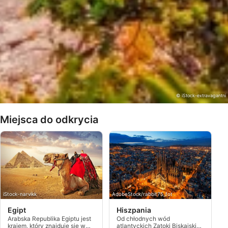
© iStock-extravagantni
Miejsca do odkrycia
iStock-narvikk
AdobeStock/rabbit75_fot
Egipt
Hiszpania
Arabska Republika Egiptu jest
Od chłodnych wód
krajem, który znajduje się w
atlantyckich Zatoki Biskajskiej