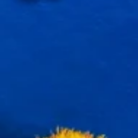
Tworzenie profili w celu personalizacji treści
Wykorzystywanie profili w celu doboru
spersonalizowanych treści
Pomiar efektywności reklam
Pomiar efektywności treści
Rozumienie odbiorców dzięki statystyce lub
kombinacji danych z różnych źródeł
Rozwój i ulepszanie usług
Wykorzystywanie ograniczonych danych do
wyboru treści
Funkcje specjalne IAB:
Użycie dokładnych danych
geolokalizacyjnych
Identyfikowanie urządzeń na podstawie