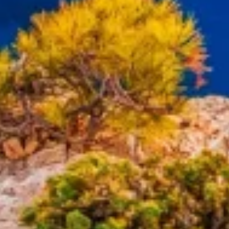
aktywnie żądanych informacji
Cele przetwarzania inne niż IAB:
Niezbędne
Wydajność (Performance)
Funkcjonalne
Reklama / śledzenie