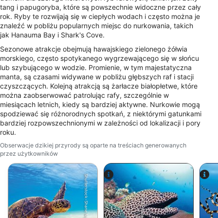
tang i papugoryba, które są powszechnie widoczne przez cały
rok. Ryby te rozwijają się w ciepłych wodach i często można je
znaleźć w pobliżu popularnych miejsc do nurkowania, takich
jak Hanauma Bay i Shark's Cove.
Sezonowe atrakcje obejmują hawajskiego zielonego żółwia
morskiego, często spotykanego wygrzewającego się w słońcu
lub szybującego w wodzie. Promienie, w tym majestatyczna
manta, są czasami widywane w pobliżu głębszych raf i stacji
czyszczących. Kolejną atrakcją są żarłacze białopłetwe, które
można zaobserwować patrolując rafy, szczególnie w
miesiącach letnich, kiedy są bardziej aktywne. Nurkowie mogą
spodziewać się różnorodnych spotkań, z niektórymi gatunkami
bardziej rozpowszechnionymi w zależności od lokalizacji i pory
roku.
Obserwacje dzikiej przyrody są oparte na treściach generowanych
przez użytkowników
Shutterstock-Shane Myers Photography
Alamy-WaterFrame