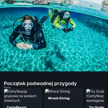
Początek podwodnej przygody
Mares
Wreck Diving
Certyfikacja
Try Scuba D