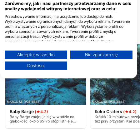
Zjednoczone
Zarówno my, jak i nasi partnerzy przetwarzamy dane w celu
Underwater O’ahu
analizy wydajności witryny internetowej oraz w celu:
85-371 Farrington Hwy,
Przechowywanie informacji na urządzeniu lub dostęp do nich.
96792 Waianae, HI - Stany
Wykorzystywanie ograniczonych danych do wyboru reklam. Tworzenie
Zjednoczone
profili związanych z personalizacją reklam. Wykorzystanie profili do
wyboru spersonalizowanych reklam. Tworzenie profili z myślą o
Miejsca Nurkowe
personalizacji treści. Wykorzystywanie profili w doborze
spersonalizowanych treści. Pomiar wydajności reklam. Pomiar
wydajności treści. Poznawanie odbiorców dzięki statystyce lub
kombinacji danych z różnych źródeł. Opracowywanie i ulepszanie usług.
Akceptuj wszystko
Nie zgadzam się
Wykorzystywanie ograniczonych danych do wyboru treści
Więcej informacji na temat wykorzystania danych przez Google można
Dostosuj
znaleźć tutaj: https://business.safety.google/privacy/
Dane mogą być udostępniane poza Unię Europejską i wysyłane do USA.
Twoja zgoda i polityka cookie dotyczą wyłącznie tej witryny/aplikacji.
Wyświetl listę partnerów (1 dostawców IAB)
Używamy Twoich danych w następujących celach:
MARCO M. (#3118868)
MARCO M. (#3118868)
Cele przetwarzania IAB:
Baby Barge
Koko Craters
(★4.3)
(★4.2)
Przechowywanie informacji na urządzeniu
Baby Barge znajduje się w wodzie na
Krótka 10-minutowa przej
lub dostęp do nich
głębokości około 65-75 stóp. Istnieje
tuż przy przystani Kai Bo
możliwość wystąpienia silnych prądów
znajduje się na miejscu 
w tym rejonie. Wrak jest dość zniszczony,
kraterze Koko Oahu. Widok
Wykorzystywanie ograniczonych danych do
niewiele z niego zostało. Na południe i
górę Koko Head z tej stron
wyboru reklam
nieco na wschód od wraku znajduje się
niezapomniany. Świetne 