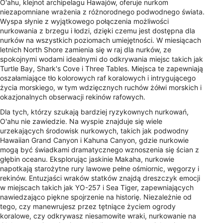
O'ahu, klejnot archipelagu Hawajów, oferuje nurkom
niezapomniane wrażenia z różnorodnego podwodnego świata.
Wyspa słynie z wyjątkowego połączenia możliwości
nurkowania z brzegu i łodzi, dzięki czemu jest dostępna dla
nurków na wszystkich poziomach umiejętności. W miesiącach
letnich North Shore zamienia się w raj dla nurków, ze
spokojnymi wodami idealnymi do odkrywania miejsc takich jak
Turtle Bay, Shark's Cove i Three Tables. Miejsca te zapewniają
oszałamiające tło kolorowych raf koralowych i intrygującego
życia morskiego, w tym wdzięcznych ruchów żółwi morskich i
okazjonalnych obserwacji rekinów rafowych.
Dla tych, którzy szukają bardziej ryzykownych nurkowań,
O'ahu nie zawiedzie. Na wyspie znajduje się wiele
urzekających środowisk nurkowych, takich jak podwodny
Hawaiian Grand Canyon i Kahuna Canyon, gdzie nurkowie
mogą być świadkami dramatycznego wznoszenia się ścian z
głębin oceanu. Eksplorując jaskinie Makaha, nurkowie
napotkają starożytne rury lawowe pełne ośmiornic, węgorzy i
rekinów. Entuzjaści wraków statków znajdą dreszczyk emocji
w miejscach takich jak YO-257 i Sea Tiger, zapewniających
nawiedzająco piękne spojrzenie na historię. Niezależnie od
tego, czy manewrujesz przez tętniące życiem ogrody
koralowe, czy odkrywasz niesamowite wraki, nurkowanie na