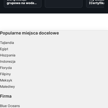
grupowa na wodach
(Certyfikacj
otwartych
jest wymag
Popularne miejsca docelowe
Tajlandia
Egipt
Hiszpania
Indonezja
Floryda
Filipiny
Meksyk
Malediwy
Firma
Blue Oceans