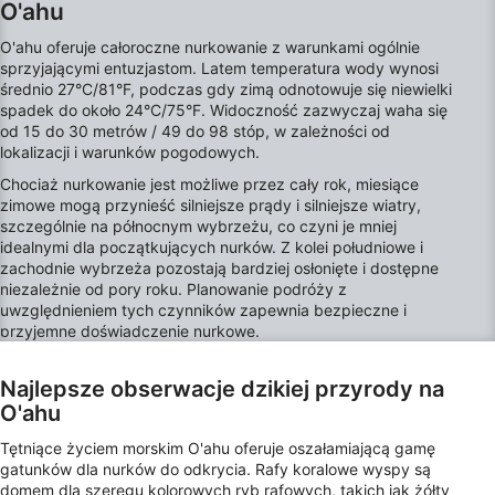
O'ahu
Funkcje specjalne IAB:
O'ahu oferuje całoroczne nurkowanie z warunkami ogólnie
Użycie dokładnych danych
sprzyjającymi entuzjastom. Latem temperatura wody wynosi
geolokalizacyjnych
średnio 27°C/81°F, podczas gdy zimą odnotowuje się niewielki
spadek do około 24°C/75°F. Widoczność zazwyczaj waha się
Identyfikowanie urządzeń na podstawie
od 15 do 30 metrów / 49 do 98 stóp, w zależności od
aktywnie żądanych informacji
lokalizacji i warunków pogodowych.
Chociaż nurkowanie jest możliwe przez cały rok, miesiące
Cele przetwarzania inne niż IAB:
zimowe mogą przynieść silniejsze prądy i silniejsze wiatry,
Niezbędne
szczególnie na północnym wybrzeżu, co czyni je mniej
idealnymi dla początkujących nurków. Z kolei południowe i
Wydajność (Performance)
zachodnie wybrzeża pozostają bardziej osłonięte i dostępne
niezależnie od pory roku. Planowanie podróży z
uwzględnieniem tych czynników zapewnia bezpieczne i
Funkcjonalne
przyjemne doświadczenie nurkowe.
Reklama / śledzenie
Najlepsze obserwacje dzikiej przyrody na
O'ahu
Tętniące życiem morskim O'ahu oferuje oszałamiającą gamę
gatunków dla nurków do odkrycia. Rafy koralowe wyspy są
domem dla szeregu kolorowych ryb rafowych, takich jak żółty