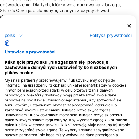
doświadczenie. Dla tych, którzy wolą nurkowania z brzegu,
Shark's Cove jest ulubionym, znanym z czystych wód i
skomplikowanych rur lawowych. W nocy podwodny świat
zmienia się, ujawniając nocne stworzenia i żywe polipy
koralowe w akcji. O'ahu zaspokaja różnorodne preferencje
nurkowe, oferując zarówno opcje z brzegu, jak i na pokładzie,
polski
Polityka prywatności
zapewniając niezapomnianą podwodną przygodę.
Ustawienia prywatności
Centra nurkowe
Kliknięcie przycisku „Nie zgadzam się” powoduje
zachowanie domyślnych ustawień tylko niezbędnych
T
plików cookie.
B
Hawaiian Diving Adventures
Island Divers
-
My i nasi partnerzy przechowujemy i/lub uzyskujemy dostęp do
1125 Ala Moana Blvd slip A-03,
377 Keahole Street suite E101,
informacji na urządzeniu, takich jak unikalne identyfikatory w cookie i
96815 Honolulu, HI - Stany
96825 Honolulu, HI - Stany
Zjednoczone
Zjednoczone
innych pamięciach przeglądarki w celu przetwarzania danych
osobowych. Niektórzy dostawcy mogą przetwarzać Twoje dane
osobowe na podstawie uzasadnionego interesu, aby sprzeciwić się
Ocean Therapy Scuba
temu, otwórz „Ustawienia”. Możesz zaakceptować, odrzucić lub
zarządzać swoimi ustawieniami, klikając przycisk „Zarządzaj
119 Merchant Street, Suite
101, 96813 Honolulu, HI -
ustawieniami” lub w dowolnym momencie, klikając przycisk odcisku
Stany Zjednoczone
palca w lewym dolnym rogu witryny. Aby wycofać zgodę kliknij odcisk
palca lub link w stopce serwisu i kliknij pozycję Moje dane, na tej stronie
Affinity Freediving
możesz wycofać swoją zgodę. Te wybory zostaną zasygnalizowane
99-080 Kauhale St C20,
naszym partnerom i nie będą miały wpływu na dane przeglądania.
96701 Aiea, HI - Stany