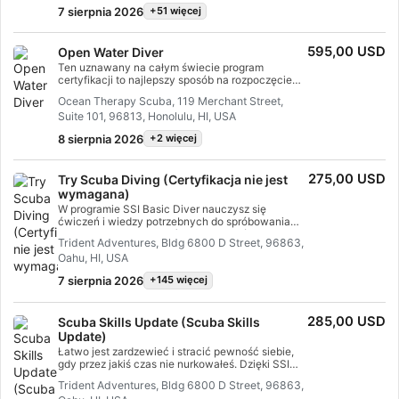
zapewnić Ci ćwiczenia i doświadczenie
7 sierpnia 2026
+51 więcej
wymagane do osiągnięcia prawdziwego komfortu
pod wodą. Zdobędziesz certyfikat SSI Open Water
Diver.
595,00 USD
Open Water Diver
Ten uznawany na całym świecie program
certyfikacji to najlepszy sposób na rozpoczęcie
przygody na całe życie jako certyfikowany
Ocean Therapy Scuba, 119 Merchant Street,
płetwonurek. Spersonalizowane szkolenie jest
Suite 101, 96813, Honolulu, HI, USA
połączone z sesjami treningowymi w wodzie, aby
zapewnić Ci ćwiczenia i doświadczenie
8 sierpnia 2026
+2 więcej
wymagane do osiągnięcia prawdziwego komfortu
pod wodą. Zdobędziesz certyfikat SSI Open Water
Diver.
275,00 USD
Try Scuba Diving (Certyfikacja nie jest
wymagana)
W programie SSI Basic Diver nauczysz się
ćwiczeń i wiedzy potrzebnych do spróbowania
nurkowania na głębokości do 12 metrów z
Trident Adventures, Bldg 6800 D Street, 96863,
Programami Professional SSI. Jest to świetny
Oahu, HI, USA
sposób na pełniejsze poznanie podwodnego
świata, gdy spróbujesz nurkowania. Cały program
7 sierpnia 2026
+145 więcej
Basic Diver może zostać zaliczony na poczet
programów Scuba Diver lub Open Water Diver w
ciągu 6 miesięcy, dzięki czemu możesz zrobić
285,00 USD
Scuba Skills Update (Scuba Skills
kolejny krok w swojej przygodzie z nurkowaniem.
Update)
Łatwo jest zardzewieć i stracić pewność siebie,
gdy przez jakiś czas nie nurkowałeś. Dzięki SSI
Scuba Skills Update (Scuba Skills Update) w
Trident Adventures, Bldg 6800 D Street, 96863,
mgnieniu oka wrócisz do wody i nurkowania z