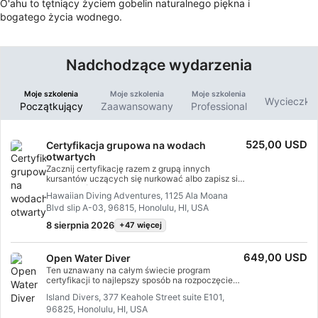
O'ahu to tętniący życiem gobelin naturalnego piękna i
bogatego życia wodnego.
Nadchodzące wydarzenia
Moje szkolenia
Moje szkolenia
Moje szkolenia
Wycieczki 
Początkujący
Zaawansowany
Professional
525,00 USD
Certyfikacja grupowa na wodach
otwartych
Zacznij certyfikację razem z grupą innych
kursantów uczących się nurkować albo zapisz się
z przyjaciółmiTen uznany na całym świecie
Hawaiian Diving Adventures, 1125 Ala Moana
program certyfikacyjny to najlepszy sposób, by
Blvd slip A-03, 96815, Honolulu, HI, USA
rozpocząć swoją przygodę na całe życie jako
certyfikowany nurek. Spersonalizowane szkolenie
8 sierpnia 2026
+47 więcej
łączy się z sesjami praktycznymi w wodzie, dzięki
czemu zdobędziesz umiejętności i doświadczenie
potrzebne do tego, by czuć się pod wodą
649,00 USD
Open Water Diver
naprawdę swobodnie. Otrzymasz certyfikat SSI
Open Water Diver.
Ten uznawany na całym świecie program
certyfikacji to najlepszy sposób na rozpoczęcie
przygody na całe życie jako certyfikowany
Island Divers, 377 Keahole Street suite E101,
płetwonurek. Spersonalizowane szkolenie jest
96825, Honolulu, HI, USA
połączone z sesjami treningowymi w wodzie, aby