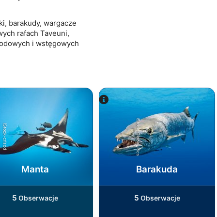
ki, barakudy, wargacze
wych rafach Taveuni,
ogrodowych i wstęgowych
iStock-Global_Pics
iStock-crisod
Manta
Barakuda
5
5
Obserwacje
Obserwacje