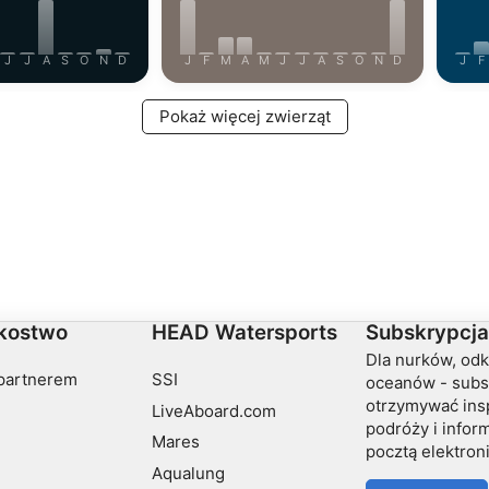
J
J
A
S
O
N
D
J
F
M
A
M
J
J
A
S
O
N
D
J
F
Pokaż więcej zwierząt
kostwo
HEAD Watersports
Subskrypcja
Dla nurków, od
partnerem
SSI
oceanów - subs
otrzymywać insp
LiveAboard.com
podróży i info
Mares
pocztą elektron
Aqualung