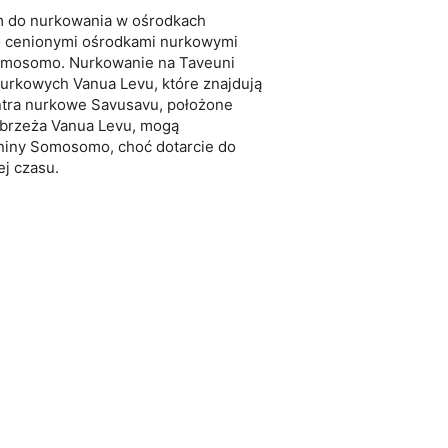
m do nurkowania w ośrodkach
o cenionymi ośrodkami nurkowymi
omosomo. Nurkowanie na Taveuni
nurkowych Vanua Levu, które znajdują
entra nurkowe Savusavu, położone
ybrzeża Vanua Levu, mogą
śniny Somosomo, choć dotarcie do
j czasu.