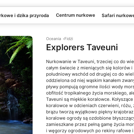
Centrum nurkowe
rkowe i dzika przyroda
Safari nurkow
Oceania
Fidżi
Explorers Taveuni
Nurkowanie w Taveuni, trzeciej co do wiel
całym świecie z mieniących się kolorów i
południowy wschód od drugiej co do wiel
oddzielona od niej wąskim kanałem zwa
pływy pompują ogromne ilości wody morsk
obfitość tropikalnego życia morskiego, 
Taveuni są miękkie koralowce. Kołyszące
koralowce w odcieniach czerwieni, różu, żó
brązu tworzą wyjątkowo piękny krajobraz
koralowe ogrody są ozdobione błyszczącym
zamieszkane przez pełną gamę życia mor
i węgorzy ogrodowych po rekiny rafowe i