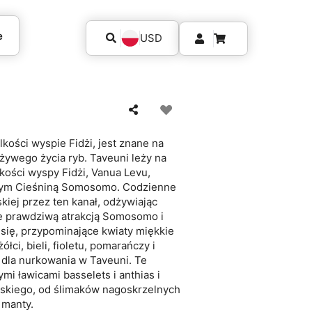
e
USD
kości wyspie Fidżi, jest znane na
 żywego życia ryb. Taveuni leży na
kości wyspy Fidżi, Vanua Levu,
nym Cieśniną Somosomo. Codzienne
iej przez ten kanał, odżywiając
ale prawdziwą atrakcją Somosomo i
 się, przypominające kwiaty miękkie
łci, bieli, fioletu, pomarańczy i
 dla nurkowania w Taveuni. Te
i ławicami basselets i anthias i
skiego, od ślimaków nagoskrzelnych
 manty.