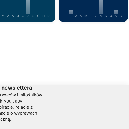
M
A
M
J
J
A
S
O
N
D
J
F
M
A
M
J
J
A
S
O
N
D
 newslettera
krywców i miłośników
krybuj, aby
iracje, relacje z
rmacje o wyprawach
iczną.