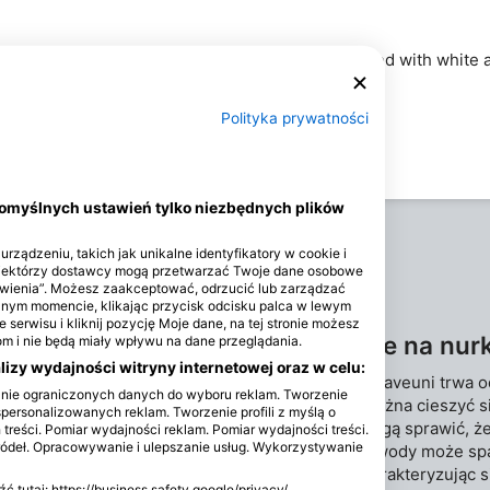
. Here, divers discover a dramatic drop-off adorned with white a
arine species in the region.
Polityka prywatności
domyślnych ustawień tylko niezbędnych plików
rządzeniu, takich jak unikalne identyfikatory w cookie i
Niektórzy dostawcy mogą przetwarzać Twoje dane osobowe
tawienia”. Możesz zaakceptować, odrzucić lub zarządzać
olnym momencie, klikając przycisk odcisku palca w lewym
 serwisu i kliknij pozycję Moje dane, na tej stronie możesz
Najlepsze miesiące na nur
 i nie będą miały wpływu na dane przeglądania.
izy wydajności witryny internetowej oraz w celu:
Wysoki sezon nurkowy na Taveuni trwa od
anie ograniczonych danych do wyboru reklam. Tworzenie
nurkowaniem w Taveuni można cieszyć się
spersonalizowanych reklam. Tworzenie profili z myślą o
września wiejące wiatry mogą sprawić, ż
 treści. Pomiar wydajności reklam. Pomiar wydajności treści.
ródeł. Opracowywanie i ulepszanie usług. Wykorzystywanie
niestabilne, a temperatura wody może s
od grudnia do kwietnia, charakteryzując s
tutaj: https://business.safety.google/privacy/