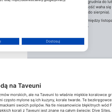
Najwięcej deszczu pada od grudnia do l
wzrosnąć do 30°C. Widoczność waha się 
najlepsza zimą (od czerwca do sierpnia).
Manty są zwykle widywane między listop
październikiem a kwietniem.
h
ę
Dostosuj
odą na Taveuni
treści
zmów morskich, ale na Taveuni to właśnie miękkie koralowce gr
tórymi często mylone są ich kuzyny, korale twarde. Te bezkręgow
n mackami swoich polipów. Na tle niesamowicie błękitnych wód F
kich korali z Taveuni jest znane na całym świecie; Dive Sites, 