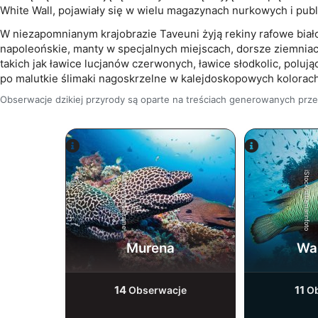
White Wall, pojawiały się w wielu magazynach nurkowych i publ
Rozumienie odbiorców dzięki statystyce lub kombinacji dany
W niezapomnianym krajobrazie Taveuni żyją rekiny rafowe białop
Rozwój i ulepszanie usług
napoleońskie, manty w specjalnych miejscach, dorsze ziemniac
takich jak ławice lucjanów czerwonych, ławice słodkolic, pol
Wykorzystywanie ograniczonych danych do wyboru treści
po malutkie ślimaki nagoskrzelne w kalejdoskopowych kolorach
Funkcje specjalne IAB:
Obserwacje dzikiej przyrody są oparte na treściach generowanych pr
Użycie dokładnych danych geolokalizacyjnych
Identyfikowanie urządzeń na podstawie aktywnie żądanych i
Cele przetwarzania inne niż IAB:
iStock/ultramarinfoto
Alamy-WaterFrame
Niezbędne
Wydajność (Performance)
Murena
Wa
Funkcjonalne
Reklama / śledzenie
14
11
Obserwacje
Ob