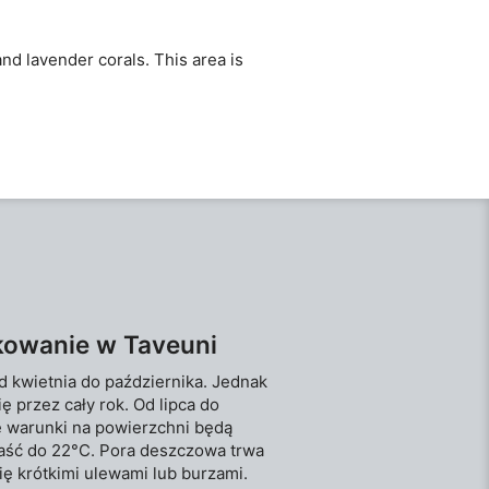
nd lavender corals. This area is
kowanie w Taveuni
 kwietnia do października. Jednak
 przez cały rok. Od lipca do
e warunki na powierzchni będą
paść do 22°C. Pora deszczowa trwa
ię krótkimi ulewami lub burzami.