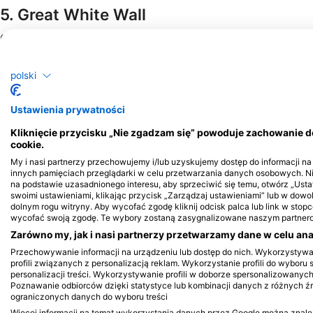
5. Great White Wall
Great White Wall is an advanced dive site for scuba enthusiasts
ecologically important, providing a critical habitat for various m
polski
Ustawienia prywatności
Kliknięcie przycisku „Nie zgadzam się” powoduje zachowanie 
cookie.
My i nasi partnerzy przechowujemy i/lub uzyskujemy dostęp do informacji na u
innych pamięciach przeglądarki w celu przetwarzania danych osobowych. 
na podstawie uzasadnionego interesu, aby sprzeciwić się temu, otwórz „Us
swoimi ustawieniami, klikając przycisk „Zarządzaj ustawieniami” lub w dow
dolnym rogu witryny. Aby wycofać zgodę kliknij odcisk palca lub link w stopce
wycofać swoją zgodę. Te wybory zostaną zasygnalizowane naszym partnerom
Zarówno my, jak i nasi partnerzy przetwarzamy dane w celu anal
Przechowywanie informacji na urządzeniu lub dostęp do nich. Wykorzystyw
profili związanych z personalizacją reklam. Wykorzystanie profili do wyboru 
personalizacji treści. Wykorzystywanie profili w doborze spersonalizowanych
Poznawanie odbiorców dzięki statystyce lub kombinacji danych z różnych ź
ograniczonych danych do wyboru treści
Więcej informacji na temat wykorzystania danych przez Google można znaleźć 