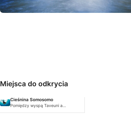
© iStock/joebelanger
Miejsca do odkrycia
Cieśnina Somosomo
Pomiędzy wyspą Taveuni a
Vanua Levu, znajduje się
cieśnina Somosomo,
najbardziej znana destynacja
nurkowa na Fidżi.