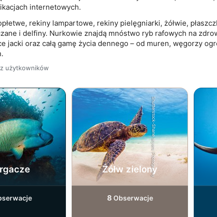
ikacjach internetowych.
ch z różnych źródeł
łetwe, rekiny lampartowe, rekiny pielęgniarki, żółwie, płaszcz
zane i delfiny. Nurkowie znajdą mnóstwo ryb rafowych na zdro
ujące jacki oraz całą gamę życia dennego – od muren, węgorzy 
.
zez użytkowników
Shutterstock-Shane Myers Photography
nformacji
rgacze
Żółw zielony
8
serwacje
Obserwacje