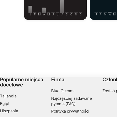
J
F
M
A
M
J
J
A
S
O
N
D
J
F
M
A
M
Popularne miejsca
Firma
Człon
docelowe
Blue Oceans
Zostań 
Tajlandia
Najczęściej zadawane
Egipt
pytania (FAQ)
Hiszpania
Polityka prywatności