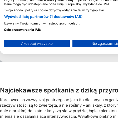
Dane mogą być udostępniane poza Unię Europejską i wysyłane do USA.
Twoja zgoda i polityka cookie dotyczą wyłącznie tej witryny/aplikacji.
Wyświetl listę partnerów (1 dostawców IAB)
Używamy Twoich danych w następujących celach:
Cele przetwarzania IAB:
Przechowywanie informacji na urządzeniu lub dostęp do nic
Akceptuj wszystko
Nie zgadzam si
Wykorzystywanie ograniczonych danych do wyboru reklam
Tworzenie profili w celu spersonalizowanych reklam
Wykorzystanie profili do wyboru spersonalizowanych reklam
Tworzenie profili w celu personalizacji treści
Najciekawsze spotkania z dziką przyr
Wykorzystywanie profili w celu doboru spersonalizowanych 
Koralowce są zazwyczaj postrzegane jako tło dla innych organi
Pomiar efektywności reklam
rzeczywistości są to zwierzęta, a nie rośliny – ani skały, z k
dnie morskim) delikatnie kołyszą się w prądzie, łapiąc plankto
Pomiar efektywności treści
mienią się oszałamiającą intensywnością. Wyjątkowe piękno mięk