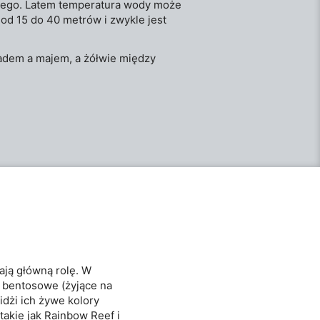
utego. Latem temperatura wody może
od 15 do 40 metrów i zwykle jest
adem a majem, a żółwie między
ają główną rolę. W
ce bentosowe (żyjące na
idżi ich żywe kolory
takie jak Rainbow Reef i