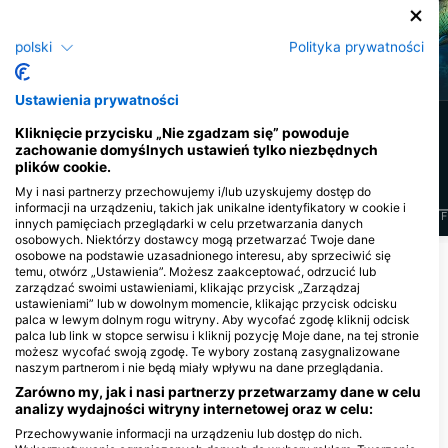
polski
Polityka prywatności
Murena
Żółw szylkretowy
Ustawienia prywatności
58
35
Obserwacje
Obserwacje
Kliknięcie przycisku „Nie zgadzam się” powoduje
zachowanie domyślnych ustawień tylko niezbędnych
plików cookie.
My i nasi partnerzy przechowujemy i/lub uzyskujemy dostęp do
informacji na urządzeniu, takich jak unikalne identyfikatory w cookie i
J
F
M
A
M
J
J
A
S
O
N
D
J
F
M
A
M
J
J
A
S
O
N
D
J
F
innych pamięciach przeglądarki w celu przetwarzania danych
osobowych. Niektórzy dostawcy mogą przetwarzać Twoje dane
osobowe na podstawie uzasadnionego interesu, aby sprzeciwić się
Pokaż więcej zwierząt
temu, otwórz „Ustawienia”. Możesz zaakceptować, odrzucić lub
zarządzać swoimi ustawieniami, klikając przycisk „Zarządzaj
ustawieniami” lub w dowolnym momencie, klikając przycisk odcisku
Centra nurkowe obsługujące to miejsce
palca w lewym dolnym rogu witryny. Aby wycofać zgodę kliknij odcisk
palca lub link w stopce serwisu i kliknij pozycję Moje dane, na tej stronie
nurkowe
możesz wycofać swoją zgodę. Te wybory zostaną zasygnalizowane
naszym partnerom i nie będą miały wpływu na dane przeglądania.
Zarówno my, jak i nasi partnerzy przetwarzamy dane w celu
Ocean Warriors
DivePoint Hudhuran Fushi
analizy wydajności witryny internetowej oraz w celu:
Henveiru Meenaaz, 20006 Male’,
H. Crest Finifenmaa Goalhi, 200015
Przechowywanie informacji na urządzeniu lub dostęp do nich.
Malediwy
Male, Henveyru, Malediwy