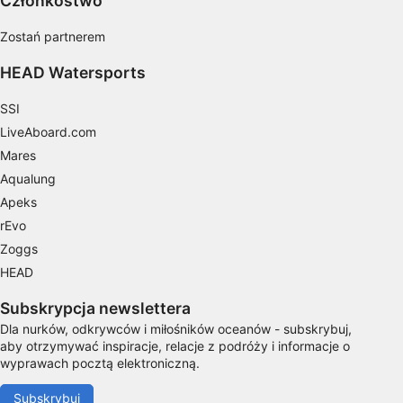
Członkostwo
geolokalizacyjnych
Zostań partnerem
Identyfikowanie urządzeń na podstawie
aktywnie żądanych informacji
HEAD Watersports
Cele przetwarzania inne niż IAB:
SSI
Niezbędne
LiveAboard.com
Mares
Wydajność (Performance)
Aqualung
Funkcjonalne
Apeks
rEvo
Reklama / śledzenie
Zoggs
HEAD
Subskrypcja newslettera
Dla nurków, odkrywców i miłośników oceanów - subskrybuj,
aby otrzymywać inspiracje, relacje z podróży i informacje o
wyprawach pocztą elektroniczną.
Subskrybuj