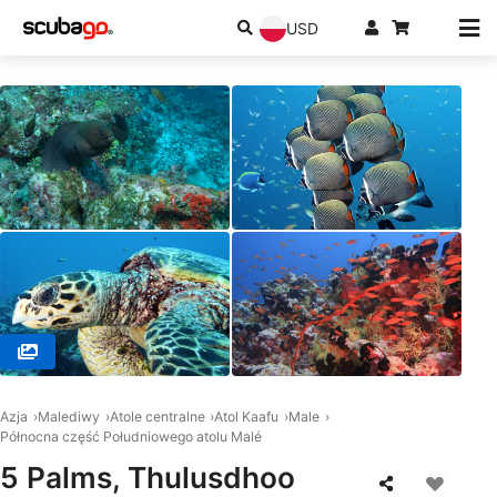
USD
© Sea Retreats Dive &amp; Watersports, 20092 Thulusdhoo
Azja
Malediwy
Atole centralne
Atol Kaafu
Male
Północna część Południowego atolu Malé
5 Palms, Thulusdhoo