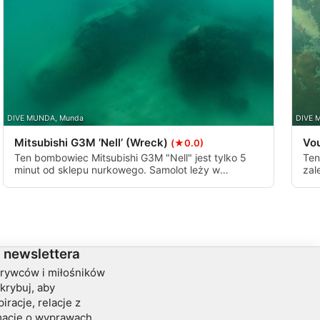
DIVE MUNDA, Munda
DIVE 
Mitsubishi G3M ’Nell’ (Wreck)
Vo
(★0.0)
Ten bombowiec Mitsubishi G3M "Nell" jest tylko 5
Ten
minut od sklepu nurkowego. Samolot leży w
zal
zaledwie 6m wody i pozostaje w większości
Wid
nienaruszony, co czyni go fascynującym miejscem
pły
do nurkowania lub snorkelingu dla miłośników
naj
wraków.
nie
 newslettera
krywców i miłośników
krybuj, aby
iracje, relacje z
rmacje o wyprawach