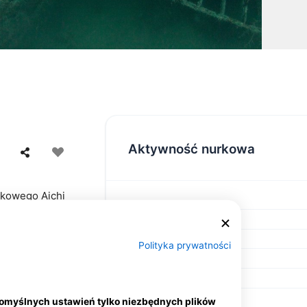
Aktywność nurkowa
rkowego Aichi
0-15 m. W tym
ego, że jest to
eregu
Polityka prywatności
rzewiastych.
, twarde
domyślnych ustawień tylko niezbędnych plików