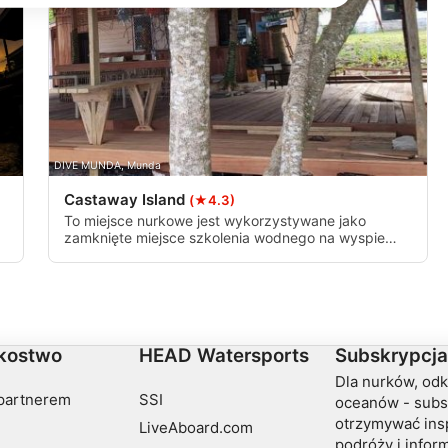
treści
DIVE MUNDA, Munda
Castaway Island
(★4.3)
To miejsce nurkowe jest wykorzystywane jako
zamknięte miejsce szkolenia wodnego na wyspie
Castaway (Hombupeka). Jest to łagodne,
piaszczyste zbocze z kilkoma małymi rafami.
ch z różnych źródeł
Miejsce znajduje się tylko dwie minuty od sklepu
nurkowego, a maksymalna głębokość to 5 metrów.
kostwo
HEAD Watersports
Subskrypcja
Dla nurków, od
partnerem
SSI
oceanów - subs
otrzymywać insp
LiveAboard.com
podróży i info