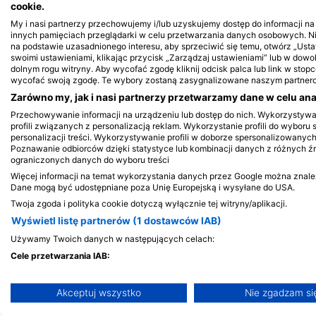
cookie.
My i nasi partnerzy przechowujemy i/lub uzyskujemy dostęp do informacji na u
innych pamięciach przeglądarki w celu przetwarzania danych osobowych. 
na podstawie uzasadnionego interesu, aby sprzeciwić się temu, otwórz „Us
swoimi ustawieniami, klikając przycisk „Zarządzaj ustawieniami” lub w dow
dolnym rogu witryny. Aby wycofać zgodę kliknij odcisk palca lub link w stopce
wycofać swoją zgodę. Te wybory zostaną zasygnalizowane naszym partnerom
Zarówno my, jak i nasi partnerzy przetwarzamy dane w celu anal
Przechowywanie informacji na urządzeniu lub dostęp do nich. Wykorzystyw
profili związanych z personalizacją reklam. Wykorzystanie profili do wyboru 
personalizacji treści. Wykorzystywanie profili w doborze spersonalizowanych
Poznawanie odbiorców dzięki statystyce lub kombinacji danych z różnych ź
ograniczonych danych do wyboru treści
Więcej informacji na temat wykorzystania danych przez Google można znaleźć 
Dane mogą być udostępniane poza Unię Europejską i wysyłane do USA.
MIEJSCA NURKOWE W POBLIŻU
Twoja zgoda i polityka cookie dotyczą wyłącznie tej witryny/aplikacji.
Wyświetl listę partnerów (1 dostawców IAB)
Używamy Twoich danych w następujących celach:
Cele przetwarzania IAB:
Przechowywanie informacji na urządzeniu lub dostęp do nic
Akceptuj wszystko
Nie zgadzam si
Wykorzystywanie ograniczonych danych do wyboru reklam