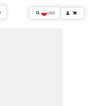
e
USD