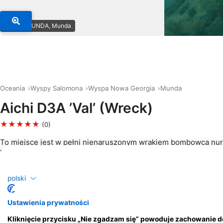
© DIVE MUNDA, Munda
Oceania
Wyspy Salomona
Wyspa Nowa Georgia
Munda
Aichi D3A ’Val’ (Wreck)
★★★★★
(0)
To miejsce jest w pełni nienaruszonym wrakiem bombowca nu
D3A "Val". Samolot spoczywa do góry nogami, na głębokości 1
miejscu znajduje się wrak bombowca nurkowego "Val". Oprócz t
fascynujący wrak do zwiedzania, Val jest domem dla całego sz
polski
interesujących kryteriów, takich jak krewetki i lwice.
Można tu spotkać wiele odmian ryb, na przykład angolskich i d
Ustawienia prywatności
Samolot spoczywa również na skraju rafy, a otaczają go zdrowe
koralowce.
Kliknięcie przycisku „Nie zgadzam się” powoduje zachowanie 