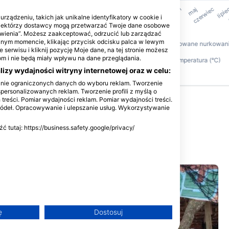
rządzeniu, takich jak unikalne identyfikatory w cookie i
Niektórzy dostawcy mogą przetwarzać Twoje dane osobowe
tawienia”. Możesz zaakceptować, odrzucić lub zarządzać
olnym momencie, klikając przycisk odcisku palca w lewym
 serwisu i kliknij pozycję Moje dane, na tej stronie możesz
 i nie będą miały wpływu na dane przeglądania.
izy wydajności witryny internetowej oraz w celu:
anie ograniczonych danych do wyboru reklam. Tworzenie
spersonalizowanych reklam. Tworzenie profili z myślą o
 treści. Pomiar wydajności reklam. Pomiar wydajności treści.
ródeł. Opracowywanie i ulepszanie usług. Wykorzystywanie
tutaj: https://business.safety.google/privacy/
h
ę
Dostosuj