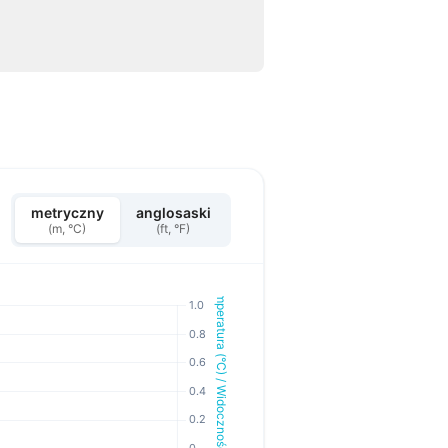
metryczny
anglosaski
(m, °C)
(ft, °F)