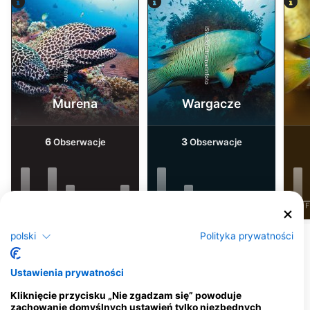
iStock/ultramarinfoto
Alamy-WaterFrame
Murena
Wargacze
6
3
Obserwacje
Obserwacje
J
F
M
A
M
J
J
A
S
O
N
D
J
F
M
A
M
J
J
A
S
O
N
D
J
F
polski
Polityka prywatności
Centra nurkowe obsługujące to miejsce
nurkowe
Ustawienia prywatności
Kliknięcie przycisku „Nie zgadzam się” powoduje
zachowanie domyślnych ustawień tylko niezbędnych