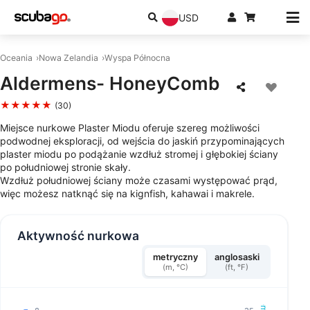
USD
Oceania
Nowa Zelandia
Wyspa Północna
Aldermens- HoneyComb
★★★★★
(30)
Miejsce nurkowe Plaster Miodu oferuje szereg możliwości
podwodnej eksploracji, od wejścia do jaskiń przypominających
plaster miodu po podążanie wzdłuż stromej i głębokiej ściany
po południowej stronie skały.
Wzdłuż południowej ściany może czasami występować prąd,
więc możesz natknąć się na kignfish, kahawai i makrele.
Aktywność nurkowa
metryczny
anglosaski
(m, °C)
(ft, °F)