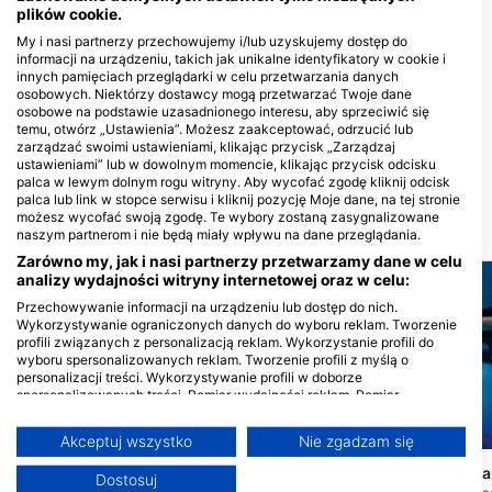
plików cookie.
GET WET, Get Wet Waikato
My i nasi partnerzy przechowujemy i/lub uzyskujemy dostęp do
Dive
informacji na urządzeniu, takich jak unikalne identyfikatory w cookie i
451 TE RAPA ROAD, 3200
innych pamięciach przeglądarki w celu przetwarzania danych
HAMILTON, Nowa Zelandia
osobowych. Niektórzy dostawcy mogą przetwarzać Twoje dane
osobowe na podstawie uzasadnionego interesu, aby sprzeciwić się
Performance Diver
temu, otwórz „Ustawienia”. Możesz zaakceptować, odrzucić lub
zarządzać swoimi ustawieniami, klikając przycisk „Zarządzaj
74 Barrys Point Road, 0622
Auckland, Nowa Zelandia
ustawieniami” lub w dowolnym momencie, klikając przycisk odcisku
palca w lewym dolnym rogu witryny. Aby wycofać zgodę kliknij odcisk
palca lub link w stopce serwisu i kliknij pozycję Moje dane, na tej stronie
możesz wycofać swoją zgodę. Te wybory zostaną zasygnalizowane
MIEJSCA NURKOWE W POBLIŻU
naszym partnerom i nie będą miały wpływu na dane przeglądania.
Zarówno my, jak i nasi partnerzy przetwarzamy dane w celu
analizy wydajności witryny internetowej oraz w celu:
Przechowywanie informacji na urządzeniu lub dostęp do nich.
Wykorzystywanie ograniczonych danych do wyboru reklam. Tworzenie
profili związanych z personalizacją reklam. Wykorzystanie profili do
wyboru spersonalizowanych reklam. Tworzenie profili z myślą o
personalizacji treści. Wykorzystywanie profili w doborze
spersonalizowanych treści. Pomiar wydajności reklam. Pomiar
wydajności treści. Poznawanie odbiorców dzięki statystyce lub
kombinacji danych z różnych źródeł. Opracowywanie i ulepszanie usług.
Akceptuj wszystko
Nie zgadzam się
Mares
Mares
Wykorzystywanie ograniczonych danych do wyboru treści
Wood Group Training Center
Seal Rock / Waikar
Więcej informacji na temat wykorzystania danych przez Google można
Dostosuj
znaleźć tutaj: https://business.safety.google/privacy/
(★4.9)