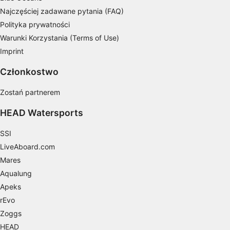
Najczęściej zadawane pytania (FAQ)
Pomiar efektywności reklam
Polityka prywatności
Pomiar efektywności treści
Warunki Korzystania (Terms of Use)
Imprint
Rozumienie odbiorców dzięki statystyce lub
kombinacji danych z różnych źródeł
Członkostwo
Rozwój i ulepszanie usług
Zostań partnerem
Wykorzystywanie ograniczonych danych do
HEAD Watersports
wyboru treści
Funkcje specjalne IAB:
SSI
LiveAboard.com
Użycie dokładnych danych
geolokalizacyjnych
Mares
Aqualung
Identyfikowanie urządzeń na podstawie
aktywnie żądanych informacji
Apeks
rEvo
Cele przetwarzania inne niż IAB:
Zoggs
Niezbędne
HEAD