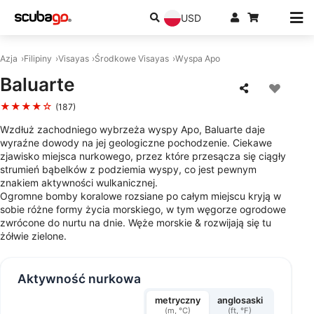
USD
Azja
Filipiny
Visayas
Środkowe Visayas
Wyspa Apo
Baluarte
★★★★☆
(187)
Wzdłuż zachodniego wybrzeża wyspy Apo, Baluarte daje
wyraźne dowody na jej geologiczne pochodzenie. Ciekawe
zjawisko miejsca nurkowego, przez które przesącza się ciągły
strumień bąbelków z podziemia wyspy, co jest pewnym
znakiem aktywności wulkanicznej.
Ogromne bomby koralowe rozsiane po całym miejscu kryją w
sobie różne formy życia morskiego, w tym węgorze ogrodowe
zwrócone do nurtu na dnie. Węże morskie & rozwijają się tu
żółwie zielone.
Aktywność nurkowa
metryczny
anglosaski
(m, °C)
(ft, °F)