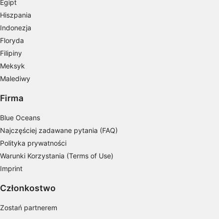
Egipt
spersonalizowanych reklam
Hiszpania
Tworzenie profili w celu personalizacji treści
Indonezja
Floryda
Wykorzystywanie profili w celu doboru
spersonalizowanych treści
Filipiny
Meksyk
Pomiar efektywności reklam
Malediwy
Pomiar efektywności treści
Firma
Rozumienie odbiorców dzięki statystyce lub
Blue Oceans
kombinacji danych z różnych źródeł
Najczęściej zadawane pytania (FAQ)
Rozwój i ulepszanie usług
Polityka prywatności
Warunki Korzystania (Terms of Use)
Wykorzystywanie ograniczonych danych do
Imprint
wyboru treści
Funkcje specjalne IAB:
Członkostwo
Użycie dokładnych danych
Zostań partnerem
geolokalizacyjnych