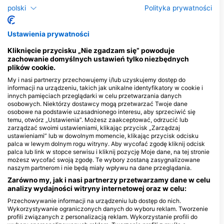
Centra nurkowe obsługujące to miejsce
polski
Polityka prywatności
nurkowe
Ustawienia prywatności
LA TORTUE DIVE CENTER
Kliknięcie przycisku „Nie zgadzam się” powoduje
Masaplod Norte, dauin, 6217 Dauin,
Silver Reef Dive Resort Dauin,
zachowanie domyślnych ustawień tylko niezbędnych
Negros - Filipiny
Silver Reef Dive Resort
plików cookie.
KM 21 National Highway, 6217
My i nasi partnerzy przechowujemy i/lub uzyskujemy dostęp do
Dauin, Negros - Filipiny
informacji na urządzeniu, takich jak unikalne identyfikatory w cookie i
innych pamięciach przeglądarki w celu przetwarzania danych
osobowych. Niektórzy dostawcy mogą przetwarzać Twoje dane
osobowe na podstawie uzasadnionego interesu, aby sprzeciwić się
KIM’S DIVE REORT
temu, otwórz „Ustawienia”. Możesz zaakceptować, odrzucić lub
Masaplud, 6217 Dauin,
zarządzać swoimi ustawieniami, klikając przycisk „Zarządzaj
Negros - Filipiny
ustawieniami” lub w dowolnym momencie, klikając przycisk odcisku
palca w lewym dolnym rogu witryny. Aby wycofać zgodę kliknij odcisk
palca lub link w stopce serwisu i kliknij pozycję Moje dane, na tej stronie
możesz wycofać swoją zgodę. Te wybory zostaną zasygnalizowane
naszym partnerom i nie będą miały wpływu na dane przeglądania.
Zarówno my, jak i nasi partnerzy przetwarzamy dane w celu
analizy wydajności witryny internetowej oraz w celu:
Przechowywanie informacji na urządzeniu lub dostęp do nich.
Wykorzystywanie ograniczonych danych do wyboru reklam. Tworzenie
profili związanych z personalizacją reklam. Wykorzystanie profili do