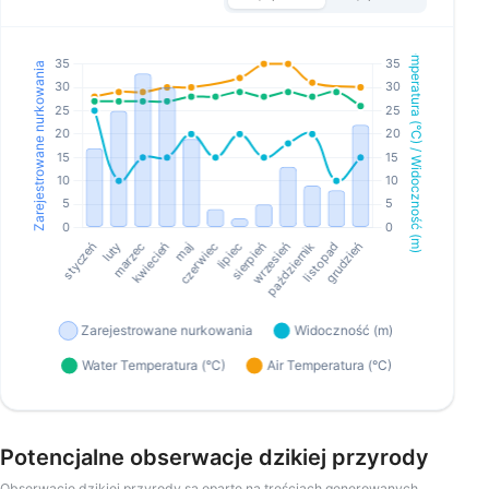
Potencjalne obserwacje dzikiej przyrody
Obserwacje dzikiej przyrody są oparte na treściach generowanych