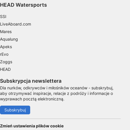
HEAD Watersports
Identyfikowanie urządzeń na podstawie
aktywnie żądanych informacji
SSI
Cele przetwarzania inne niż IAB:
LiveAboard.com
Niezbędne
Mares
Aqualung
Wydajność (Performance)
Apeks
Funkcjonalne
rEvo
Zoggs
Reklama / śledzenie
HEAD
Subskrypcja newslettera
Dla nurków, odkrywców i miłośników oceanów - subskrybuj,
aby otrzymywać inspiracje, relacje z podróży i informacje o
wyprawach pocztą elektroniczną.
Subskrybuj
Zmień ustawienia plików cookie