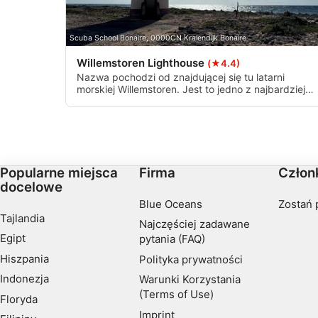
Rozwój i ulepszanie usług
Scuba School Bonaire, 0000CN Kralendijk Bonaire
Wykorzystywanie ograniczonych danych do wyboru treści
Willemstoren Lighthouse
(★4.4)
Nazwa pochodzi od znajdującej się tu latarni
Funkcje specjalne IAB:
morskiej Willemstoren. Jest to jedno z najbardziej
Użycie dokładnych danych geolokalizacyjnych
wysuniętych na południe miejsc nurkowych na
Bonaire i piękna rafa, ale prąd może być silny.
Identyfikowanie urządzeń na podstawie aktywnie żądanych i
Cele przetwarzania inne niż IAB:
Popularne miejsca
Firma
Człon
Niezbędne
docelowe
Wydajność (Performance)
Blue Oceans
Zostań 
Tajlandia
Najczęściej zadawane
Funkcjonalne
Egipt
pytania (FAQ)
Hiszpania
Polityka prywatności
Reklama / śledzenie
Indonezja
Warunki Korzystania
(Terms of Use)
Floryda
Imprint