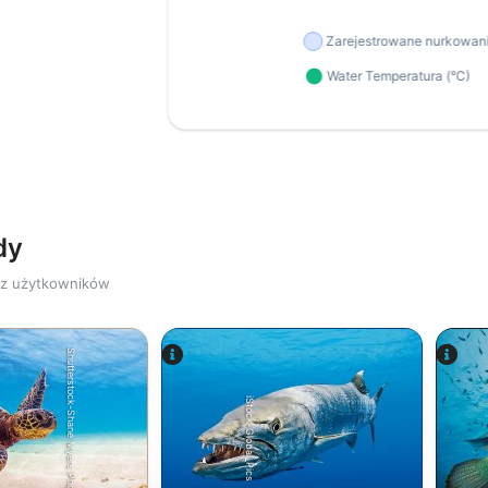
dy
zez użytkowników
Shutterstock-Shane Myers Photography
iStock-Global_Pics