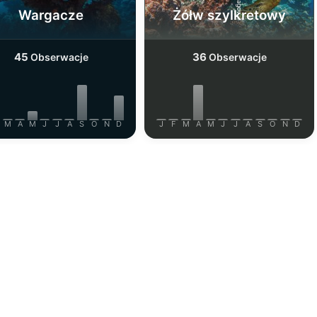
Wargacze
Żółw szylkretowy
45
36
Obserwacje
Obserwacje
M
A
M
J
J
A
S
O
N
D
J
F
M
A
M
J
J
A
S
O
N
D