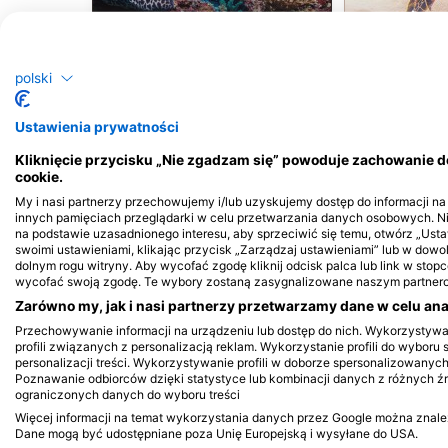
Murena
Żółw
polski
209
97
Obserwacje
Ob
Ustawienia prywatności
Kliknięcie przycisku „Nie zgadzam się” powoduje zachowanie 
J
F
M
A
M
J
J
A
S
O
N
D
J
F
M
A
M
cookie.
My i nasi partnerzy przechowujemy i/lub uzyskujemy dostęp do informacji na u
innych pamięciach przeglądarki w celu przetwarzania danych osobowych. 
na podstawie uzasadnionego interesu, aby sprzeciwić się temu, otwórz „Us
swoimi ustawieniami, klikając przycisk „Zarządzaj ustawieniami” lub w dow
dolnym rogu witryny. Aby wycofać zgodę kliknij odcisk palca lub link w stopce
wycofać swoją zgodę. Te wybory zostaną zasygnalizowane naszym partnerom
Zarówno my, jak i nasi partnerzy przetwarzamy dane w celu anal
Przechowywanie informacji na urządzeniu lub dostęp do nich. Wykorzystyw
Centra nurkowe obsługujące to miejs
profili związanych z personalizacją reklam. Wykorzystanie profili do wyboru 
personalizacji treści. Wykorzystywanie profili w doborze spersonalizowanych
Poznawanie odbiorców dzięki statystyce lub kombinacji danych z różnych ź
ograniczonych danych do wyboru treści
Więcej informacji na temat wykorzystania danych przez Google można znaleźć 
Dane mogą być udostępniane poza Unię Europejską i wysyłane do USA.
Wanderlust Dive Center Bonaire
DivOcean Bonaire