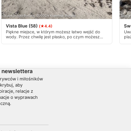
Scuba School Bonaire, 0000CN Kralendijk Bonaire
Scuba 
Vista Blue (58)
Sw
(★4.4)
Piękne miejsce, w którym możesz łatwo wejść do
Uwa
wody. Przez chwilę jest płasko, po czym możesz
pla
podążać za stromą ścianą z odległości około 9
do 
metrów. UWAGA! Mogą występować duże fale.
prz
 newslettera
krywców i miłośników
krybuj, aby
iracje, relacje z
rmacje o wyprawach
iczną.