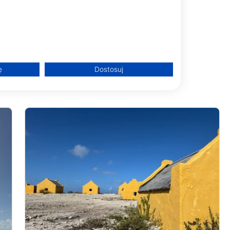
 #301, 0000ab
nt Eustatius I Saba
h
ę
Dostosuj
treści
ch z różnych źródeł