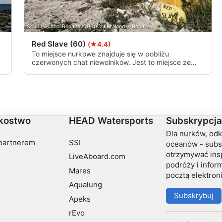
Scuba School Bonaire, 0000CN Kralendijk Bonaire
Red Slave (60)
(★4.4)
To miejsce nurkowe znajduje się w pobliżu
czerwonych chat niewolników. Jest to miejsce ze
stromą rafą, które jest odpowiednie dla bardziej
doświadczonych nurków ze względu na prąd.
nformacji
kostwo
HEAD Watersports
Subskrypcja
Dla nurków, od
partnerem
SSI
oceanów - subs
otrzymywać insp
LiveAboard.com
podróży i info
Mares
pocztą elektron
Aqualung
Subskrybuj
Apeks
rEvo