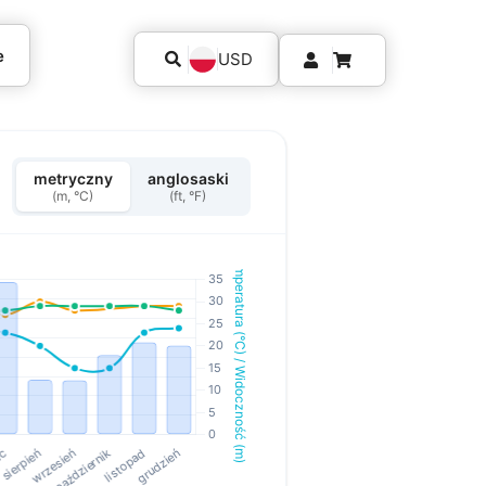
e
USD
metryczny
anglosaski
(m, °C)
(ft, °F)