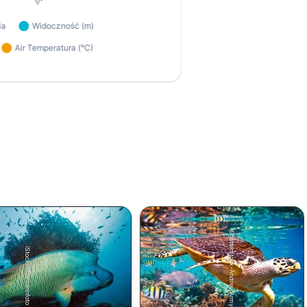
Shutterstock-Andrey Armyagov
iStock/ultramarinfoto