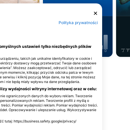
 zielony
Barakuda
Polityka prywatności
70
serwacje
Obserwacje
domyślnych ustawień tylko niezbędnych plików
J
J
A
S
O
N
D
J
F
M
A
M
J
J
A
S
O
N
D
J
F
rządzeniu, takich jak unikalne identyfikatory w cookie i
Niektórzy dostawcy mogą przetwarzać Twoje dane osobowe
Pokaż więcej zwierząt
tawienia”. Możesz zaakceptować, odrzucić lub zarządzać
olnym momencie, klikając przycisk odcisku palca w lewym
 serwisu i kliknij pozycję Moje dane, na tej stronie możesz
 i nie będą miały wpływu na dane przeglądania.
izy wydajności witryny internetowej oraz w celu:
anie ograniczonych danych do wyboru reklam. Tworzenie
ce nurkowe
spersonalizowanych reklam. Tworzenie profili z myślą o
 treści. Pomiar wydajności reklam. Pomiar wydajności treści.
ródeł. Opracowywanie i ulepszanie usług. Wykorzystywanie
tutaj: https://business.safety.google/privacy/