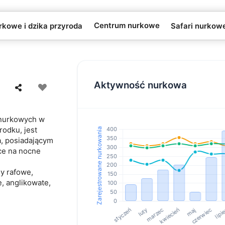
Centrum nurkowe
rkowe i dzika przyroda
Safari nurkow
Aktywność nurkowa
w nurkowych w
rodku, jest
, posiadającym
ce na nocne
ny rafowe,
e, anglikowate,