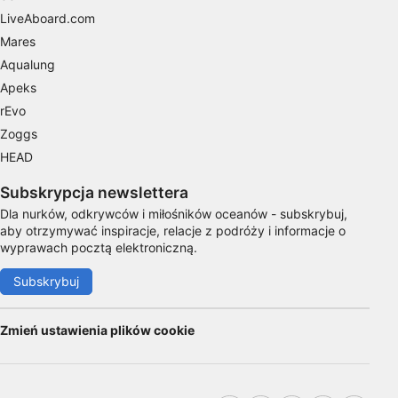
aktywnie żądanych informacji
LiveAboard.com
Cele przetwarzania inne niż IAB:
Mares
Niezbędne
Aqualung
Apeks
Wydajność (Performance)
rEvo
Zoggs
Funkcjonalne
HEAD
Reklama / śledzenie
Subskrypcja newslettera
Dla nurków, odkrywców i miłośników oceanów - subskrybuj,
aby otrzymywać inspiracje, relacje z podróży i informacje o
wyprawach pocztą elektroniczną.
Subskrybuj
Zmień ustawienia plików cookie