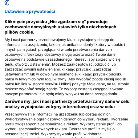
DIVE 48
Ustawienia prywatności
C7 entre 55 y 60 Av s/n Col. Ejidal,
scuba10, Gerardo e Irene
77710 Playa del Carmen, QR -
scuba10
Meksyk
Kliknięcie przycisku „Nie zgadzam się” powoduje
AV 10 #211 ENTRE CALLE 10 Y 12,
zachowanie domyślnych ustawień tylko niezbędnych
77710 PLAYA DEL CARMEN, QR -
Meksyk
plików cookie.
My i nasi partnerzy przechowujemy i/lub uzyskujemy dostęp do
informacji na urządzeniu, takich jak unikalne identyfikatory w cookie i
The Dive Machine
Phantom Divers
innych pamięciach przeglądarki w celu przetwarzania danych
Calle 6 norte bis, #227.
Avenida 1era norte 
osobowych. Niektórzy dostawcy mogą przetwarzać Twoje dane
Entre Avenida 30 y 35,
27 Lt. 005, 77710 P
osobowe na podstawie uzasadnionego interesu, aby sprzeciwić się
77710 Playa del Carmen,
del Carmen, QR - M
temu, otwórz „Ustawienia”. Możesz zaakceptować, odrzucić lub
QR - Meksyk
Scuba Tulum
zarządzać swoimi ustawieniami, klikając przycisk „Zarządzaj
Calle 16 Sur MZ 744, 77760
Av. 40 Mz 68 Lt 1, e
ustawieniami” lub w dowolnym momencie, klikając przycisk odcisku
Tulum, QR - Meksyk
calle 4 Nte y 4 Bis,
palca w lewym dolnym rogu witryny. Aby wycofać zgodę kliknij odcisk
Playa del Carmen, 
palca lub link w stopce serwisu i kliknij pozycję Moje dane, na tej stronie
Meksyk
Get Wet Dive Shop
możesz wycofać swoją zgodę. Te wybory zostaną zasygnalizowane
Andromeda Ote Mz 6, Lt. 9A,
Calle 4 norte entre 
naszym partnerom i nie będą miały wpływu na dane przeglądania.
77760 Tulum, QR - Meksyk
ZFM Playa, 77710 P
Zarówno my, jak i nasi partnerzy przetwarzamy dane w celu
del Carmen, QR - M
analizy wydajności witryny internetowej oraz w celu:
Przechowywanie informacji na urządzeniu lub dostęp do nich.
MIEJSCA NURKOWE W POBLIŻU
Wykorzystywanie ograniczonych danych do wyboru reklam. Tworzenie
profili związanych z personalizacją reklam. Wykorzystanie profili do
wyboru spersonalizowanych reklam. Tworzenie profili z myślą o
personalizacji treści. Wykorzystywanie profili w doborze