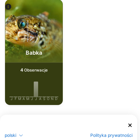
AdobeStock-Alex
Babka
4
Obserwacje
J
F
M
A
M
J
J
A
S
O
N
D
Centra nurkowe obsługujące to miejsce
nurkowe
polski
Polityka prywatności