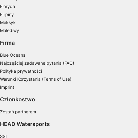
Tworzenie profili w celu personalizacji treści
Floryda
Filipiny
Wykorzystywanie profili w celu doboru
Meksyk
spersonalizowanych treści
Malediwy
Pomiar efektywności reklam
Firma
Pomiar efektywności treści
Blue Oceans
Rozumienie odbiorców dzięki statystyce lub
Najczęściej zadawane pytania (FAQ)
kombinacji danych z różnych źródeł
Polityka prywatności
Rozwój i ulepszanie usług
Warunki Korzystania (Terms of Use)
Imprint
Wykorzystywanie ograniczonych danych do
wyboru treści
Członkostwo
Funkcje specjalne IAB:
Zostań partnerem
Użycie dokładnych danych
geolokalizacyjnych
HEAD Watersports
Identyfikowanie urządzeń na podstawie
SSI