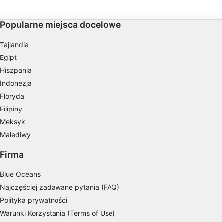
doskonałym miejscem do snorkelingu i
prosto do zatoki, aby n
Wyświetl listę partnerów (1 dostawców IAB)
dla początkujących nurków.
Używamy Twoich danych w następujących celach:
Popularne miejsca docelowe
Cele przetwarzania IAB:
Tajlandia
Przechowywanie informacji na urządzeniu
lub dostęp do nich
Egipt
Hiszpania
Wykorzystywanie ograniczonych danych do
Indonezja
wyboru reklam
Floryda
Tworzenie profili w celu
Filipiny
spersonalizowanych reklam
Meksyk
Wykorzystanie profili do wyboru
Malediwy
spersonalizowanych reklam
Firma
Tworzenie profili w celu personalizacji treści
Blue Oceans
Wykorzystywanie profili w celu doboru
Najczęściej zadawane pytania (FAQ)
spersonalizowanych treści
Polityka prywatności
Pomiar efektywności reklam
Warunki Korzystania (Terms of Use)