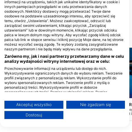
informacji na urządzeniu, takich jak unikalne identyfikatory w cookie i
innych pamięciach przeglądarki w celu przetwarzania danych
osobowych. Niektórzy dostawcy mogą przetwarzać Twoje dane
Dolphin Swim School, Inc.
osobowe na podstawie uzasadnionego interesu, aby sprzeciwić się
1530 El Camino Ave, 95815
temu, otwórz „Ustawienia”. Możesz zaakceptować, odrzucić lub
Sacramento, CA - Stany
Zjednoczone
zarządzać swoimi ustawieniami, klikając przycisk „Zarządzaj
ustawieniami” lub w dowolnym momencie, klikając przycisk odcisku
palca w lewym dolnym rogu witryny. Aby wycofać zgodę kliknij odcisk
MIEJSCA NURKOWE W POBLIŻU
palca lub link w stopce serwisu i kliknij pozycję Moje dane, na tej stronie
możesz wycofać swoją zgodę. Te wybory zostaną zasygnalizowane
naszym partnerom i nie będą miały wpływu na dane przeglądania.
Zarówno my, jak i nasi partnerzy przetwarzamy dane w celu
analizy wydajności witryny internetowej oraz w celu:
Przechowywanie informacji na urządzeniu lub dostęp do nich.
Wykorzystywanie ograniczonych danych do wyboru reklam. Tworzenie
profili związanych z personalizacją reklam. Wykorzystanie profili do
wyboru spersonalizowanych reklam. Tworzenie profili z myślą o
personalizacji treści. Wykorzystywanie profili w doborze
spersonalizowanych treści. Pomiar wydajności reklam. Pomiar
Mares
Mares
wydajności treści. Poznawanie odbiorców dzięki statystyce lub
kombinacji danych z różnych źródeł. Opracowywanie i ulepszanie usług.
Whaler’s Cove
Point Lobos State 
Akceptuj wszystko
Nie zgadzam się
(★4.2)
Wykorzystywanie ograniczonych danych do wyboru treści
Whaler's Cove to najpopularniejsze
Bluefish Cove jest naj
Więcej informacji na temat wykorzystania danych przez Google można
miejsce nurkowe w Point Lobos,
do nurkowania w Point 
Dostosuj
znaleźć tutaj: https://business.safety.google/privacy/
oferujące niewiarygodnie bogate i
można się dostać albo p
nieskazitelnie czyste ściany, szczyty i
pływanie z rampy za rog
Dane mogą być udostępniane poza Unię Europejską i wysyłane do USA.
lasy kelpowe. Sama zatoka ma tylko
albo w nadziei na jedn
Twoja zgoda i polityka cookie dotyczą wyłącznie tej witryny/aplikacji.
około 30 stóp głębokości, co czyni ją
czarter łodzi, która zab