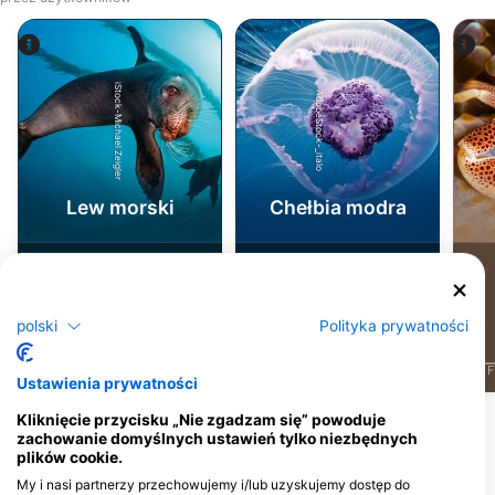
iStock-Michael Zeigler
AdobeStock-_italo
Lew morski
Chełbia modra
3
4
Obserwacje
Obserwacje
polski
Polityka prywatności
J
F
M
A
M
J
J
A
S
O
N
D
J
F
M
A
M
J
J
A
S
O
N
D
J
F
Ustawienia prywatności
Kliknięcie przycisku „Nie zgadzam się” powoduje
zachowanie domyślnych ustawień tylko niezbędnych
Centra nurkowe obsługujące to miejsce
plików cookie.
nurkowe
My i nasi partnerzy przechowujemy i/lub uzyskujemy dostęp do