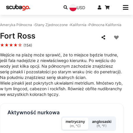
USD
Ameryka Północna
Stany Zjednoczone
Kalifornia
Północna Kalifornia
Fort Ross
★★★★☆
(154)
Wejście na plażę może sprawić, że to miejsce będzie trudne,
jeśli fala nadejdzie z niewłaściwego kierunku. Po wejściu do
wody jest kilka opcji. Na północnym zachodzie znajdziesz
serię pinakli i pozostałości po starym wraku (nic do penetracji).
Na południu znajdziesz serię skalnych ścian.
Wiele pinakli jest pokrytych ukwiałami metridium. Mnóstwo ryb,
w tym lingcod, cabezon i rockfish. Również obfite nudibranchy
we wszystkich kolorach tęczy.
Aktywność nurkowa
metryczny
anglosaski
(m, °C)
(ft, °F)