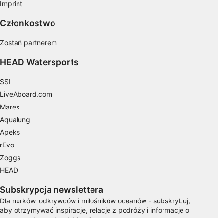
Imprint
Pomiar efektywności treści
Członkostwo
Rozumienie odbiorców dzięki statystyce lub
kombinacji danych z różnych źródeł
Zostań partnerem
Rozwój i ulepszanie usług
HEAD Watersports
Wykorzystywanie ograniczonych danych do
SSI
wyboru treści
LiveAboard.com
Funkcje specjalne IAB:
Mares
Użycie dokładnych danych
Aqualung
geolokalizacyjnych
Apeks
rEvo
Identyfikowanie urządzeń na podstawie
aktywnie żądanych informacji
Zoggs
HEAD
Cele przetwarzania inne niż IAB:
Niezbędne
Subskrypcja newslettera
Dla nurków, odkrywców i miłośników oceanów - subskrybuj,
Wydajność (Performance)
aby otrzymywać inspiracje, relacje z podróży i informacje o