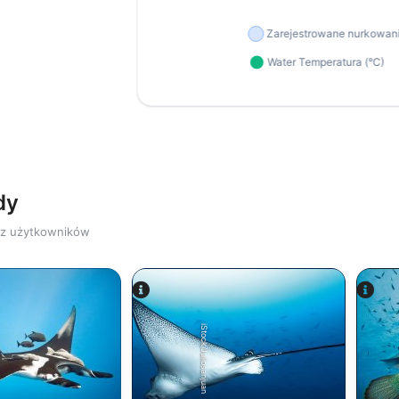
dy
zez użytkowników
iStock/Juliosanjuan