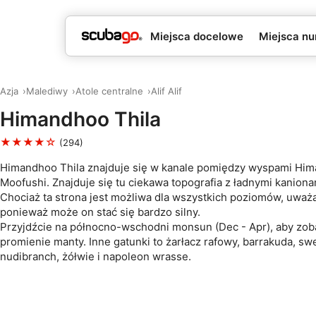
Miejsca docelowe
Miejsca nu
Azja
Malediwy
Atole centralne
Alif Alif
Himandhoo Thila
★★★★☆
(294)
Himandhoo Thila znajduje się w kanale pomiędzy wyspami Him
Moofushi. Znajduje się tu ciekawa topografia z ładnymi kaniona
Chociaż ta strona jest możliwa dla wszystkich poziomów, uważa
ponieważ może on stać się bardzo silny.
Przyjdźcie na północno-wschodni monsun (Dec - Apr), aby zo
promienie manty. Inne gatunki to żarłacz rafowy, barrakuda, swe
nudibranch, żółwie i napoleon wrasse.