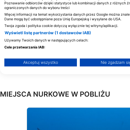
Poznawanie odbiorców dzięki statystyce lub kombinacji danych z różnych ź
Vashaamagu, 09030 A.
ograniczonych danych do wyboru treści
Malediwy
Więcej informacji na temat wykorzystania danych przez Google można znaleźć 
Dane mogą być udostępniane poza Unię Europejską i wysyłane do USA.
Twoja zgoda i polityka cookie dotyczą wyłącznie tej witryny/aplikacji.
Wyświetl listę partnerów (1 dostawców IAB)
Używamy Twoich danych w następujących celach:
Noovilu Sports
Cele przetwarzania IAB:
Kandolhu, North Ari Atoll, Malediwy
Przechowywanie informacji na urządzeniu lub dostęp do nic
Akceptuj wszystko
Nie zgadzam si
Wykorzystywanie ograniczonych danych do wyboru reklam
Tworzenie profili w celu spersonalizowanych reklam
Wykorzystanie profili do wyboru spersonalizowanych reklam
MIEJSCA NURKOWE W POBLIŻU
Tworzenie profili w celu personalizacji treści
Wykorzystywanie profili w celu doboru spersonalizowanych 
Pomiar efektywności reklam