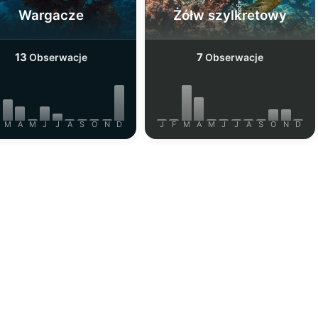
Wargacze
Żółw szylkretowy
13
7
Obserwacje
Obserwacje
M
A
M
J
J
A
S
O
N
D
J
F
M
A
M
J
J
A
S
O
N
D