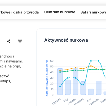
Centrum nurkowe
rkowe i dzika przyroda
Safari nurkow
Aktywność nurkowa
andhoo i
mi i nawisami.
jcie na prąd,
baczyć
etlips,