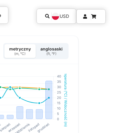
e
USD
metryczny
anglosaski
(m, °C)
(ft, °F)