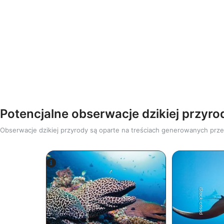
Potencjalne obserwacje dzikiej przyro
Obserwacje dzikiej przyrody są oparte na treściach generowanych pr
Alamy-WaterFrame
iStock-crisod