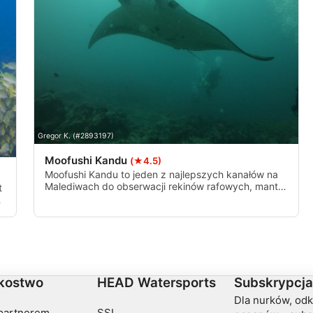
ch z różnych źródeł
Gregor K. (#2893197)
Moofushi Kandu
(★4.5)
Moofushi Kandu to jeden z najlepszych kanałów na
nformacji
Malediwach do obserwacji rekinów rafowych, mant,
t
orłów i innych dużych osobników. Wejście do kanału
ma głębokość od 40 do 50 metrów. Przejście jest
możliwe tylko przy umiarkowanych prądach.
kostwo
HEAD Watersports
Subskrypcja
Dla nurków, od
partnerem
SSI