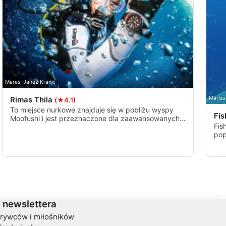
Mares, Janez Kranjc
Rimas Thila
Marius
(★4.1)
To miejsce nurkowe znajduje się w pobliżu wyspy
Fi
Moofushi i jest przeznaczone dla zaawansowanych
Fis
lub głębokich certyfikowanych nurków, górna rafa
pop
zaczyna się na wysokości 18-20 metrów, a sam
zob
szczyt jest długi i wąski.
raf
mog
 newslettera
krywców i miłośników