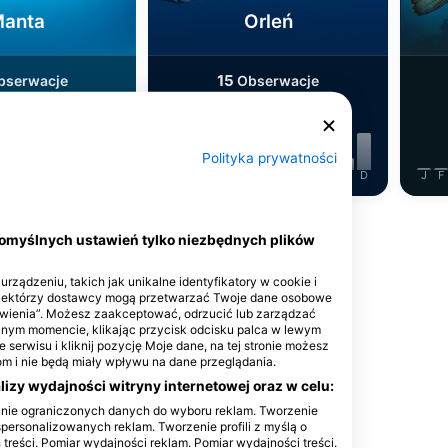
anta
Orleń
15
serwacje
Obserwacje
Polityka prywatności
J
J
A
S
O
N
D
J
F
M
A
M
J
J
A
S
O
N
D
J
F
Pokaż więcej zwierząt
domyślnych ustawień tylko niezbędnych plików
rządzeniu, takich jak unikalne identyfikatory w cookie i
Niektórzy dostawcy mogą przetwarzać Twoje dane osobowe
tawienia”. Możesz zaakceptować, odrzucić lub zarządzać
olnym momencie, klikając przycisk odcisku palca w lewym
ce nurkowe
 serwisu i kliknij pozycję Moje dane, na tej stronie możesz
 i nie będą miały wpływu na dane przeglądania.
izy wydajności witryny internetowej oraz w celu:
anie ograniczonych danych do wyboru reklam. Tworzenie
spersonalizowanych reklam. Tworzenie profili z myślą o
as
 treści. Pomiar wydajności reklam. Pomiar wydajności treści.