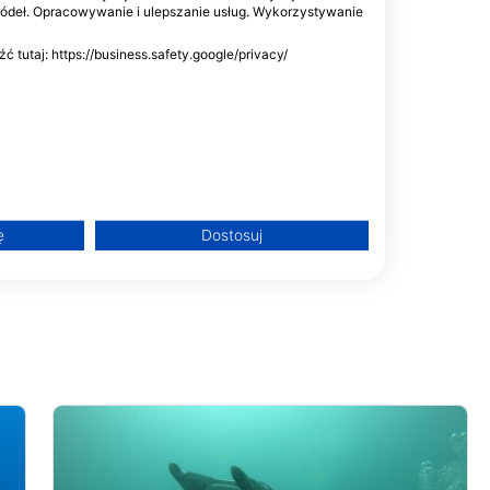
ródeł. Opracowywanie i ulepszanie usług. Wykorzystywanie
A Ukulhas,
tutaj: https://business.safety.google/privacy/
h
ę
Dostosuj
treści