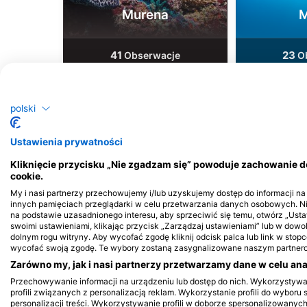
Murena
M
41
23
Obserwacje
Ob
polski
J
F
M
A
M
J
J
A
S
O
N
D
J
F
M
A
M
Ustawienia prywatności
Kliknięcie przycisku „Nie zgadzam się” powoduje zachowanie 
cookie.
My i nasi partnerzy przechowujemy i/lub uzyskujemy dostęp do informacji na u
innych pamięciach przeglądarki w celu przetwarzania danych osobowych. 
na podstawie uzasadnionego interesu, aby sprzeciwić się temu, otwórz „Us
swoimi ustawieniami, klikając przycisk „Zarządzaj ustawieniami” lub w dow
Centra nurkowe obsługujące to miejs
dolnym rogu witryny. Aby wycofać zgodę kliknij odcisk palca lub link w stopce
wycofać swoją zgodę. Te wybory zostaną zasygnalizowane naszym partnerom
Zarówno my, jak i nasi partnerzy przetwarzamy dane w celu anal
Przechowywanie informacji na urządzeniu lub dostęp do nich. Wykorzystyw
profili związanych z personalizacją reklam. Wykorzystanie profili do wyboru 
Reef Rangers Ukulh
personalizacji treści. Wykorzystywanie profili w doborze spersonalizowanych