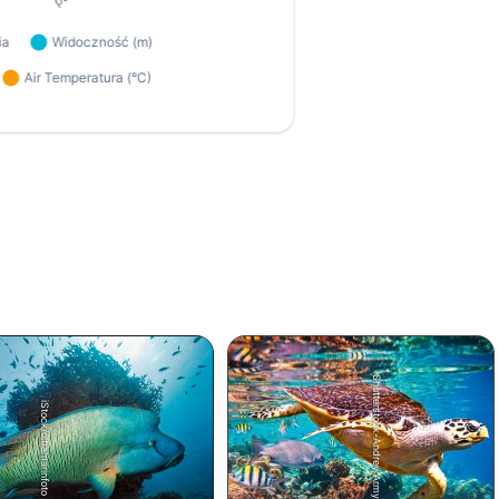
Shutterstock-Andrey Armyagov
iStock/ultramarinfoto