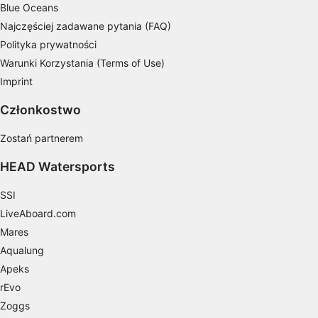
Blue Oceans
Pomiar efektywności reklam
Najczęściej zadawane pytania (FAQ)
Polityka prywatności
Pomiar efektywności treści
Warunki Korzystania (Terms of Use)
Rozumienie odbiorców dzięki statystyce lub
Imprint
kombinacji danych z różnych źródeł
Członkostwo
Rozwój i ulepszanie usług
Zostań partnerem
Wykorzystywanie ograniczonych danych do
wyboru treści
HEAD Watersports
Funkcje specjalne IAB:
SSI
Użycie dokładnych danych
LiveAboard.com
geolokalizacyjnych
Mares
Identyfikowanie urządzeń na podstawie
Aqualung
aktywnie żądanych informacji
Apeks
Cele przetwarzania inne niż IAB:
rEvo
Zoggs
Niezbędne