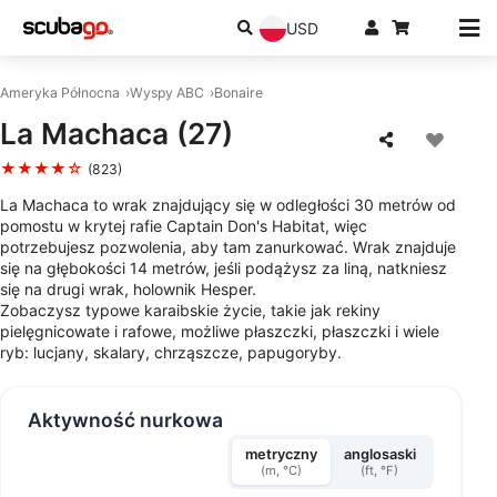
USD
Ameryka Północna
Wyspy ABC
Bonaire
La Machaca (27)
★★★★☆
(823)
La Machaca to wrak znajdujący się w odległości 30 metrów od
pomostu w krytej rafie Captain Don's Habitat, więc
potrzebujesz pozwolenia, aby tam zanurkować. Wrak znajduje
się na głębokości 14 metrów, jeśli podążysz za liną, natkniesz
się na drugi wrak, holownik Hesper.
Zobaczysz typowe karaibskie życie, takie jak rekiny
pielęgnicowate i rafowe, możliwe płaszczki, płaszczki i wiele
ryb: lucjany, skalary, chrząszcze, papugoryby.
Aktywność nurkowa
metryczny
anglosaski
(m, °C)
(ft, °F)