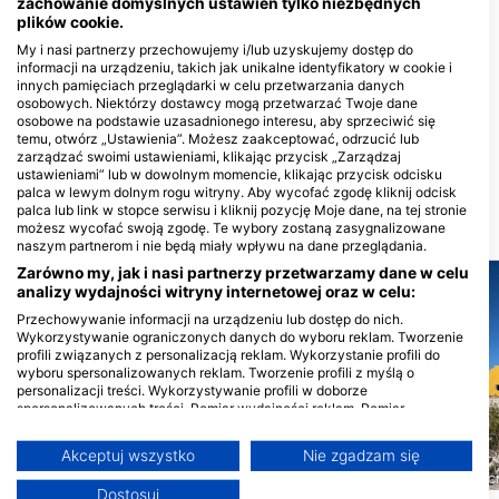
zachowanie domyślnych ustawień tylko niezbędnych
nurkowe
plików cookie.
My i nasi partnerzy przechowujemy i/lub uzyskujemy dostęp do
informacji na urządzeniu, takich jak unikalne identyfikatory w cookie i
innych pamięciach przeglądarki w celu przetwarzania danych
DivOcean Bonaire
osobowych. Niektórzy dostawcy mogą przetwarzać Twoje dane
J.A. Abraham BLVD 82 #301,
Wanderlust Dive Center
osobowe na podstawie uzasadnionego interesu, aby sprzeciwić się
0000ab Kralendijk, Bonaire, Saint
Bonaire
Eustatius I Saba
temu, otwórz „Ustawienia”. Możesz zaakceptować, odrzucić lub
Kaya Perenales 3, 0000 BQ
zarządzać swoimi ustawieniami, klikając przycisk „Zarządzaj
Kralendijk, Bonaire, Saint Eustatius I
ustawieniami” lub w dowolnym momencie, klikając przycisk odcisku
Saba
palca w lewym dolnym rogu witryny. Aby wycofać zgodę kliknij odcisk
palca lub link w stopce serwisu i kliknij pozycję Moje dane, na tej stronie
możesz wycofać swoją zgodę. Te wybory zostaną zasygnalizowane
MIEJSCA NURKOWE W POBLIŻU
naszym partnerom i nie będą miały wpływu na dane przeglądania.
Zarówno my, jak i nasi partnerzy przetwarzamy dane w celu
analizy wydajności witryny internetowej oraz w celu:
Przechowywanie informacji na urządzeniu lub dostęp do nich.
Wykorzystywanie ograniczonych danych do wyboru reklam. Tworzenie
profili związanych z personalizacją reklam. Wykorzystanie profili do
wyboru spersonalizowanych reklam. Tworzenie profili z myślą o
personalizacji treści. Wykorzystywanie profili w doborze
spersonalizowanych treści. Pomiar wydajności reklam. Pomiar
wydajności treści. Poznawanie odbiorców dzięki statystyce lub
kombinacji danych z różnych źródeł. Opracowywanie i ulepszanie usług.
Akceptuj wszystko
Nie zgadzam się
Wykorzystywanie ograniczonych danych do wyboru treści
Scuba School Bonaire, 0000CN Kralendijk Bonaire
Scuba School Bonaire, 0000CN
Więcej informacji na temat wykorzystania danych przez Google można
Dostosuj