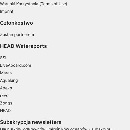
Funkcje specjalne IAB:
Warunki Korzystania (Terms of Use)
Użycie dokładnych danych
Imprint
geolokalizacyjnych
Członkostwo
Identyfikowanie urządzeń na podstawie
aktywnie żądanych informacji
Zostań partnerem
Cele przetwarzania inne niż IAB:
HEAD Watersports
Niezbędne
SSI
Wydajność (Performance)
LiveAboard.com
Mares
Funkcjonalne
Aqualung
Reklama / śledzenie
Apeks
rEvo
Zoggs
HEAD
Subskrypcja newslettera
Dla nurków, odkrywców i miłośników oceanów - subskrybuj,