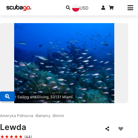
USD
© Juliet Sailing and Diving, 33131 Miami
Ameryka Północna
Bahamy
Bimini
Lewda
★★★★★
(44)