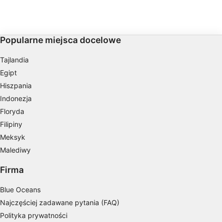
Tworzenie profili w celu
największej głowy kora
spersonalizowanych reklam
Wykorzystanie profili do wyboru
Popularne miejsca docelowe
spersonalizowanych reklam
Tworzenie profili w celu personalizacji treści
Tajlandia
Egipt
Wykorzystywanie profili w celu doboru
Hiszpania
spersonalizowanych treści
Indonezja
Pomiar efektywności reklam
Floryda
Filipiny
Pomiar efektywności treści
Meksyk
Rozumienie odbiorców dzięki statystyce lub
Malediwy
kombinacji danych z różnych źródeł
Firma
Rozwój i ulepszanie usług
Blue Oceans
Wykorzystywanie ograniczonych danych do
Najczęściej zadawane pytania (FAQ)
wyboru treści
Polityka prywatności