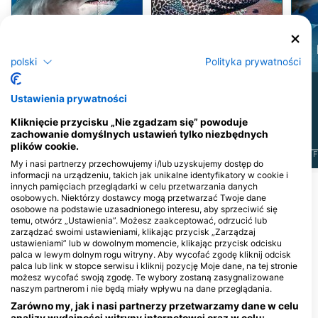
Głowomłot
olbrzymi
Murena
polski
Polityka prywatności
11
3
Obserwacje
Obserwacje
Ustawienia prywatności
Kliknięcie przycisku „Nie zgadzam się” powoduje
zachowanie domyślnych ustawień tylko niezbędnych
plików cookie.
J
F
M
A
M
J
J
A
S
O
N
D
J
F
M
A
M
J
J
A
S
O
N
D
J
F
My i nasi partnerzy przechowujemy i/lub uzyskujemy dostęp do
informacji na urządzeniu, takich jak unikalne identyfikatory w cookie i
innych pamięciach przeglądarki w celu przetwarzania danych
osobowych. Niektórzy dostawcy mogą przetwarzać Twoje dane
Centra nurkowe obsługujące to miejsce
osobowe na podstawie uzasadnionego interesu, aby sprzeciwić się
nurkowe
temu, otwórz „Ustawienia”. Możesz zaakceptować, odrzucić lub
zarządzać swoimi ustawieniami, klikając przycisk „Zarządzaj
ustawieniami” lub w dowolnym momencie, klikając przycisk odcisku
palca w lewym dolnym rogu witryny. Aby wycofać zgodę kliknij odcisk
palca lub link w stopce serwisu i kliknij pozycję Moje dane, na tej stronie
możesz wycofać swoją zgodę. Te wybory zostaną zasygnalizowane
naszym partnerom i nie będą miały wpływu na dane przeglądania.
Zarówno my, jak i nasi partnerzy przetwarzamy dane w celu